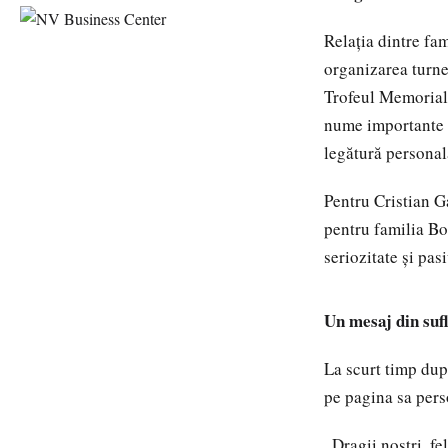
Relația dintre fam
organizarea turne
Trofeul Memorial 
nume importante a
legătură personal
Pentru Cristian Ga
pentru familia Bo
seriozitate și pas
Un mesaj din sufl
La scurt timp du
pe pagina sa pers
„Dragii noștri, fe