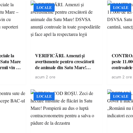
LOCALE
LOCALE
iale la
VERIFICĂRI. Amenzi și
CONTROAL
 Satu Mare
avertismente pentru crescătorii
peste 11.00
mii vin cu
de animale din Satu Mare!
controale
ntru
DSVSA anunță controale în
O covrigări
acum 2 ore
acum 2 ore
toate gospodăriile și face apel la
sancționate
respectarea legii
LOCALE
LOCALE