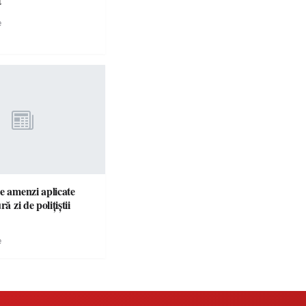
t
e
e amenzi aplicate
ră zi de polițiștii
e