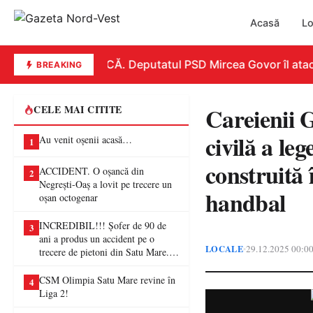
Acasă
Lo
REPLICĂ. Deputatul PSD Mircea Govor îl atacă du
BREAKING
Careienii 
CELE MAI CITITE
civilă a le
Au venit oșenii acasă…
1
construită 
ACCIDENT. O oșancă din
2
Negrești-Oaș a lovit pe trecere un
handbal
oșan octogenar
INCREDIBIL!!! Șofer de 90 de
3
ani a produs un accident pe o
LOCALE
29.12.2025 00:0
•
trecere de pietoni din Satu Mare. O
femeie a ajuns la spital
CSM Olimpia Satu Mare revine în
4
Liga 2!