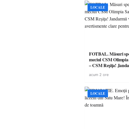
LOCALE
FOTBAL. Măsuri spec
meciul CSM Olimpia
– CSM Reșița! Jandar
avertismente clare pe
acum 2 ore
suporteri
LOCALE