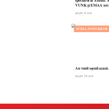
spectacol la Ardud
VUNK și EMAA urcă
acum 4 ore
BURSA ZVONURILOR
Au venit oșenii acas
acum 14 ore