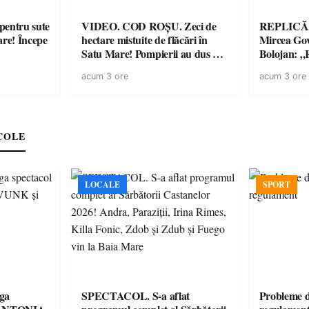
entru sute
VIDEO. COD ROȘU. Zeci de
REPLICĂ.
are! Începe
hectare mistuite de flăcări în
Mircea Govo
Satu Mare! Pompierii au dus o
Bolojan: „R
luptă contracronometru pentru
facturile cu
acum 3 ore
acum 3 ore
a salva o pădure de la dezastru
economici”
COLE
LOCALE
SPORT
ga
SPECTACOL. S-a aflat
Probleme d