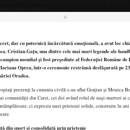
|||
cret, dar cu puternică încărcătură emoțională, a avut loc chi
ea. Cristian Gațu, una dintre cele mai mari legende ale hand
campion mondial și fost președinte al Federației Române de 
 Mariana Oprea, într-o ceremonie restrânsă desfășurată pe 23
măriei Oradea.
ropiați prezenți la cununia civilă s-au aflat Grațian și Monica B
ai comunității din Carei, cei doi având rolul de nași-martori ai 
întâmplătoare, ci expresia unei prietenii solide, construite în ani
orare.
ă din sport și consolidată prin prietenie