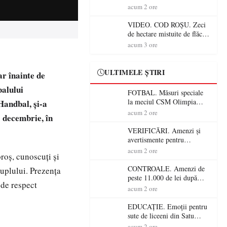
Mare! Începe BAC-ul de
acum 2 ore
toamnă
VIDEO. COD ROȘU. Zeci
de hectare mistuite de flăcări
în Satu Mare! Pompierii au
acum 3 ore
dus o luptă
contracronometru pentru a
salva o pădure de la dezastru
ULTIMELE ȘTIRI
ar înainte de
balului
FOTBAL. Măsuri speciale
la meciul CSM Olimpia
Handbal, și-a
Satu Mare – CSM Reșița!
acum 2 ore
 decembrie, în
Jandarmii vin cu
avertismente clare pentru
VERIFICĂRI. Amenzi și
suporteri
avertismente pentru
crescătorii de animale din
acum 2 ore
oroș, cunoscuți și
Satu Mare! DSVSA anunță
controale în toate
CONTROALE. Amenzi de
cuplului. Prezența
gospodăriile și face apel la
peste 11.000 de lei după
 de respect
respectarea legii
controalele DSVSA Satu
acum 2 ore
Mare! O covrigărie și o
cantină, sancționate pentru
EDUCAȚIE. Emoții pentru
nereguli
sute de liceeni din Satu
Mare! Începe BAC-ul de
acum 2 ore