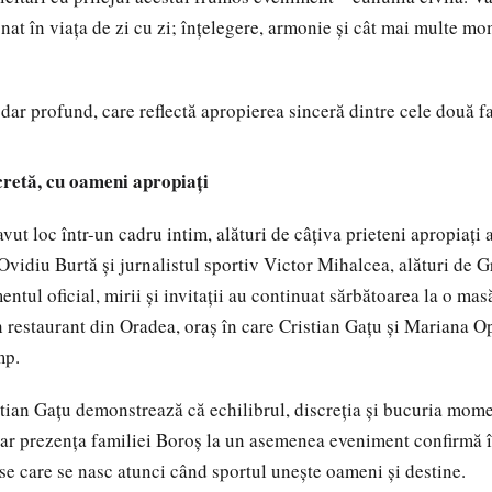
onat în viața de zi cu zi; înțelegere, armonie și cât mai multe m
dar profund, care reflectă apropierea sinceră dintre cele două fa
retă, cu oameni apropiați
vut loc într-un cadru intim, alături de câțiva prieteni apropiați 
 Ovidiu Burtă și jurnalistul sportiv Victor Mihalcea, alături de 
tul oficial, mirii și invitații au continuat sărbătoarea la o masă
n restaurant din Oradea, oraș în care Cristian Gațu și Mariana Op
mp.
stian Gațu demonstrează că echilibrul, discreția și bucuria mom
iar prezența familiei Boroș la un asemenea eveniment confirmă 
se care se nasc atunci când sportul unește oameni și destine.