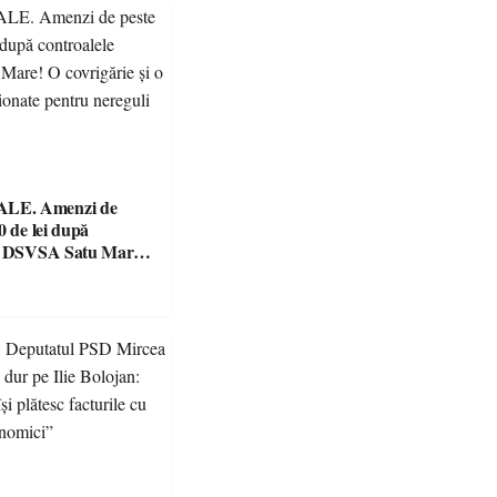
E. Amenzi de
0 de lei după
le DSVSA Satu Mare!
e și o cantină,
 pentru nereguli