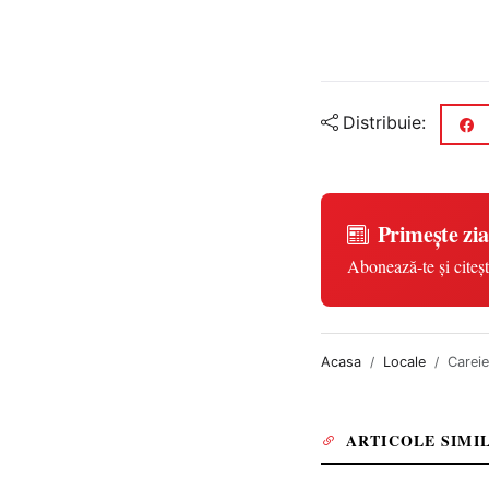
Distribuie:
Primește zia
Abonează-te și citeșt
Acasa
Locale
Careie
ARTICOLE SIMI