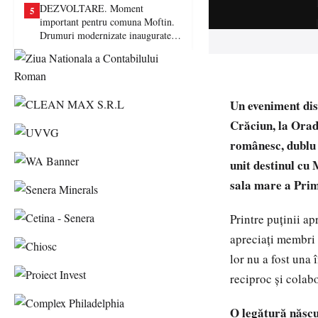
DEZVOLTARE. Moment
5
important pentru comuna Moftin.
Drumuri modernizate inaugurate în
prezența autorităților județene
Un eveniment dis
Crăciun, la Orad
românesc, dublu 
unit destinul cu
sala mare a Pri
Printre puținii ap
apreciați membri 
lor nu a fost una 
reciproc și colab
O legătură născut