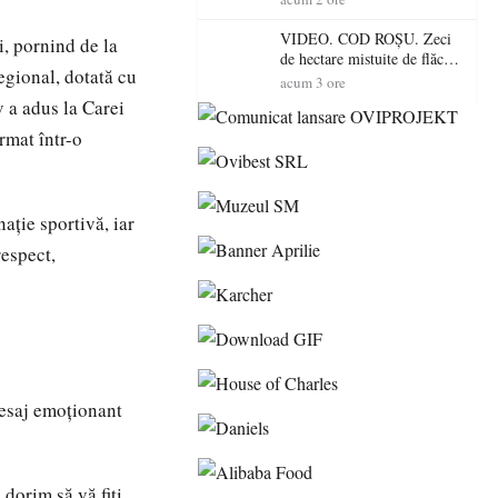
toamnă
VIDEO. COD ROȘU. Zeci
i, pornind de la
de hectare mistuite de flăcări
egional, dotată cu
în Satu Mare! Pompierii au
acum 3 ore
dus o luptă
 a adus la Carei
contracronometru pentru a
rmat într-o
salva o pădure de la dezastru
ație sportivă, iar
respect,
esaj emoționant
 dorim să vă fiți