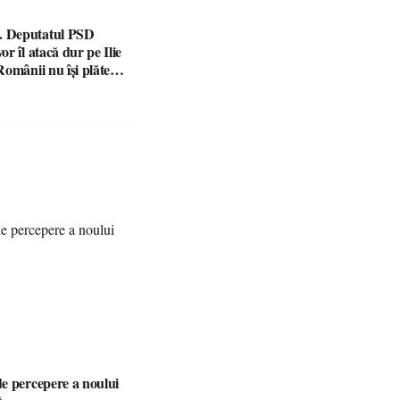
 Deputatul PSD
r îl atacă dur pe Ilie
omânii nu își plătesc
 indicatori
e percepere a noului