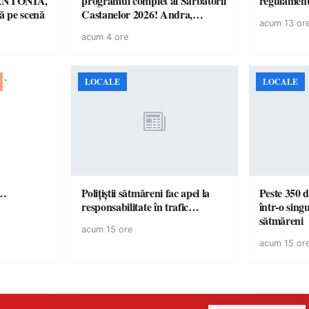
! ANTONIA,
programul complet al Sărbătorii
regulamen
 pe scenă
Castanelor 2026! Andra,
acum 13 or
Paraziții, Irina Rimes, Killa
acum 4 ore
Fonic, Zdob și Zdub și Fuego
vin la Baia Mare
LOCALE
LOCALE
ă…
Polițiștii sătmăreni fac apel la
Peste 350 d
responsabilitate în trafic…
într-o singu
sătmăreni
acum 15 ore
acum 15 or