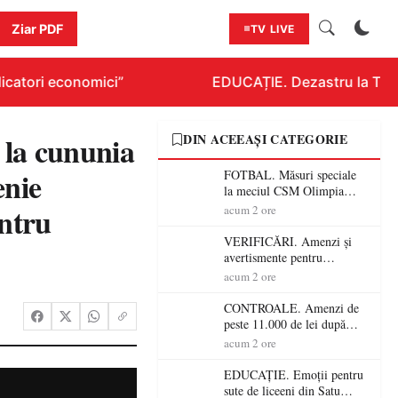
Ziar PDF
TV LIVE
catori economici”
EDUCAȚIE. Dezastru la Titlura
 la cununia
DIN ACEEAȘI CATEGORIE
enie
FOTBAL. Măsuri speciale
la meciul CSM Olimpia
Satu Mare – CSM Reșița!
entru
acum 2 ore
Jandarmii vin cu
avertismente clare pentru
VERIFICĂRI. Amenzi și
suporteri
avertismente pentru
crescătorii de animale din
acum 2 ore
Satu Mare! DSVSA anunță
controale în toate
CONTROALE. Amenzi de
gospodăriile și face apel la
peste 11.000 de lei după
respectarea legii
controalele DSVSA Satu
acum 2 ore
Mare! O covrigărie și o
cantină, sancționate pentru
EDUCAȚIE. Emoții pentru
nereguli
sute de liceeni din Satu