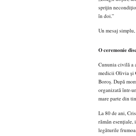
sprijin necondiți
în doi.”
Un mesaj simplu, 
O ceremonie disc
Cununia civilă a a
medicii Olivia și
Boroș. După momen
organizată într-u
mare parte din ti
La 80 de ani, Cri
rămân esențiale, 
legăturile frumoa