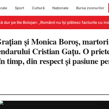
cale
Sport
Cultură
Naționale
Bursa zvonurilor
r pe Ilie Bolojan: „Românii nu își plătesc facturile cu indi
Grațian și Monica Boroș, martori
gendarului Cristian Gațu. O priet
în timp, din respect și pasiune p
0