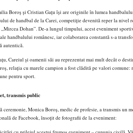
ilia Boroș și Cristian Gațu își are originile în lumea handbalulu
ului de handbal de la Carei, competiție devenită reper la nivel r
„Mircea Dohan”. De-a lungul timpului, acest eveniment sportiv
le handbalului românesc, iar colaborarea constantă s-a transfo
ă autentică.
țu, Careiul și oamenii săi au reprezentat mai mult decât o destin
roș, relația cu marele campion a fost clădită pe valori comune: 
iune pentru sport.
et, transmis public
pă ceremonie, Monica Boroș, medic de profesie, a transmis un m
onală de Facebook, însoțit de fotografii de la eveniment:
licitări cu prilejul acestui frumos eveniment – cununia civilă. Vă