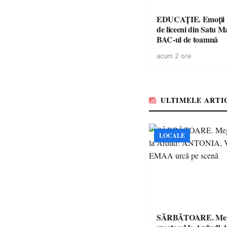
EDUCAȚIE. Emoții p
de liceeni din Satu M
BAC-ul de toamnă
acum 2 ore
ULTIMELE ARTI
LOCALE
SĂRBĂTOARE. Me