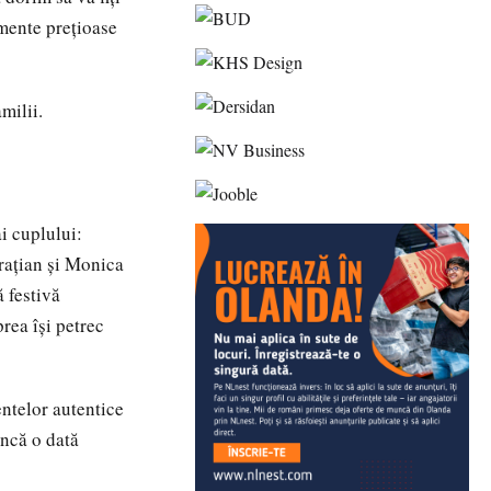
omente prețioase
milii.
ai cuplului:
Grațian și Monica
 festivă
rea își petrec
entelor autentice
încă o dată