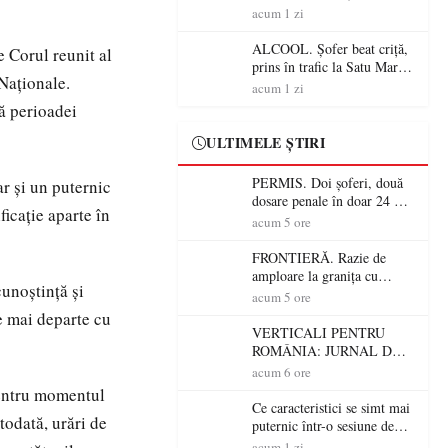
Mare! Polițiștii au dat sute
acum 1 zi
de amenzi și au lăsat 14
șoferi fără permis într-o
ALCOOL. Șofer beat criță,
e Corul reunit al
singură zi
prins în trafic la Satu Mare!
 Naționale.
Alcoolemie uriașă
acum 1 zi
descoperită de polițiști
că perioadei
ULTIMELE ȘTIRI
PERMIS. Doi șoferi, două
ar și un puternic
dosare penale în doar 24 de
ficație aparte în
ore la Petea! Unul avea
acum 5 ore
permisul suspendat, celălalt
nu a avut niciodată permis
FRONTIERĂ. Razie de
amploare la granița cu
cunoștință și
Ungaria! 800 de persoane și
acum 5 ore
peste 300 de mașini,
se mai departe cu
verificate
VERTICALI PENTRU
ROMÂNIA: JURNAL DE
CĂLĂTORIE FIJET
acum 6 ore
pentru momentul
Ce caracteristici se simt mai
todată, urări de
puternic într-o sesiune de
distracție la sloturi online:
acum 1 zi