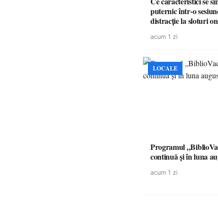
Ce caracteristici se s
puternic într-o sesiun
distracție la sloturi on
volatilitatea sau nive
acum 1 zi
LOCALE
Programul „BiblioVa
continuă și în luna a
acum 1 zi