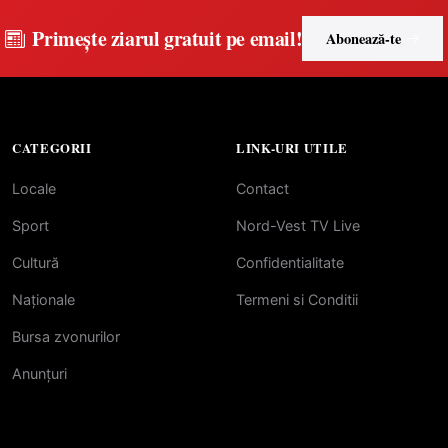
PNRR
Primește ziarul gratuit pe email!
Abonează-te
CATEGORII
LINK-URI UTILE
Locale
Contact
Sport
Nord-Vest TV Live
Cultură
Confidentialitate
Naționale
Termeni si Conditii
Bursa zvonurilor
Anunțuri