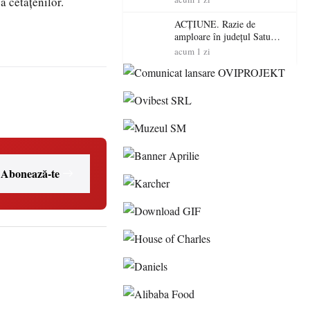
a cetățenilor.
volatilitatea sau nivelul
RTP?
ACȚIUNE. Razie de
amploare în județul Satu
Mare! Polițiștii au dat sute
acum 1 zi
de amenzi și au lăsat 14
șoferi fără permis într-o
singură zi
Abonează-te