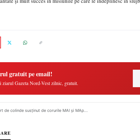
ntate și mult succes în misiunile pe care le îndeplinesc în slujb
rul gratuit pe email!
i ziarul Gazeta Nord-Vest zilnic, gratuit.
t de colinde susținut de corurile MAI și MAp...
LARE