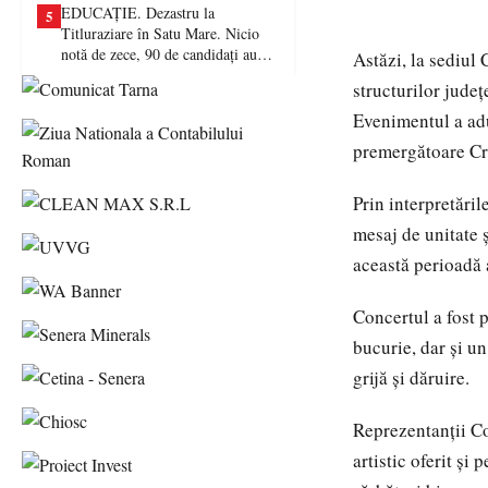
EDUCAȚIE. Dezastru la
5
Titluraziare în Satu Mare. Nicio
notă de zece, 90 de candidați au
Astăzi, la sediul 
picat examenul
structurilor jude
Evenimentul a adu
premergătoare Cr
Prin interpretăril
mesaj de unitate ș
această perioadă 
Concertul a fost p
bucurie, dar și un
grijă și dăruire.
Reprezentanții C
artistic oferit și