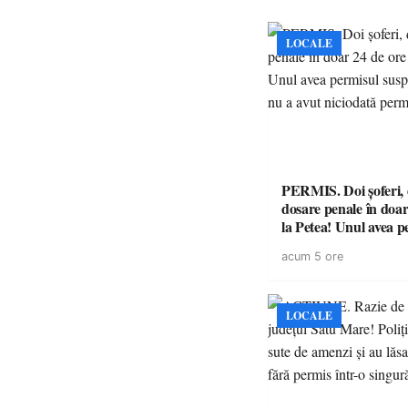
LOCALE
PERMIS. Doi șoferi,
dosare penale în doar
la Petea! Unul avea p
suspendat, celălalt nu
acum 5 ore
niciodată permis
LOCALE