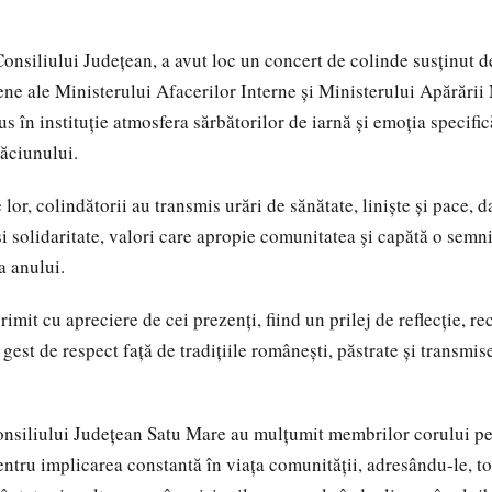
Consiliului Județean, a avut loc un concert de colinde susținut d
țene ale Ministerului Afacerilor Interne și Ministerului Apărării
s în instituție atmosfera sărbătorilor de iarnă și emoția specifi
ăciunului.
e lor, colindătorii au transmis urări de sănătate, liniște și pace, d
i solidaritate, valori care apropie comunitatea și capătă o semni
a anului.
rimit cu apreciere de cei prezenți, fiind un prilej de reflecție, re
 gest de respect față de tradițiile românești, păstrate și transmi
onsiliului Județean Satu Mare au mulțumit membrilor corului 
 pentru implicarea constantă în viața comunității, adresându-le, to