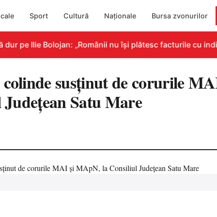
cale
Sport
Cultură
Naționale
Bursa zvonurilor
r pe Ilie Bolojan: „Românii nu își plătesc facturile cu indi
 colinde susținut de corurile M
ul Județean Satu Mare
0