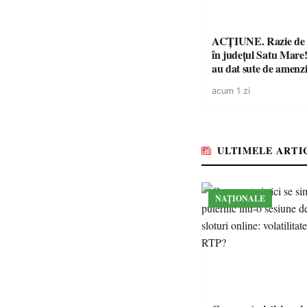
ACȚIUNE. Razie de 
în județul Satu Mare! P
au dat sute de amenzi 
14 șoferi fără permis 
acum 1 zi
singură zi
ULTIMELE ARTI
NAȚIONALE