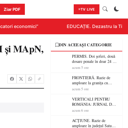
Ziar PDF
TV LIVE
catori economici”
EDUCAȚIE. Dezastru la Titlura
AI și MApN,
DIN ACEEAȘI CATEGORIE
PERMIS. Doi șoferi, două
dosare penale în doar 24 de
ore la Petea! Unul avea
acum 5 ore
permisul suspendat, celălalt
nu a avut niciodată permis
FRONTIERĂ. Razie de
amploare la granița cu
Ungaria! 800 de persoane și
acum 5 ore
peste 300 de mașini,
verificate
VERTICALI PENTRU
ROMÂNIA: JURNAL DE
CĂLĂTORIE FIJET
acum 6 ore
ACȚIUNE. Razie de
amploare în județul Satu