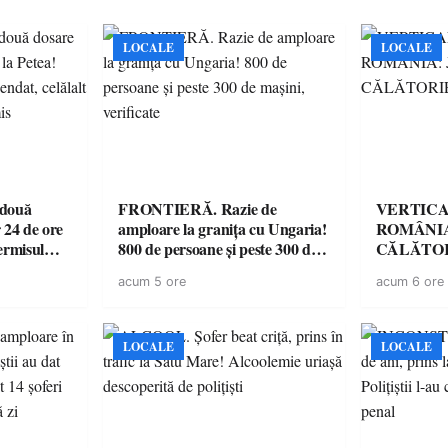
LOCALE
LOCALE
 două
FRONTIERĂ. Razie de
VERTICA
 24 de ore
amploare la granița cu Ungaria!
ROMÂNIA
ermisul
800 de persoane și peste 300 de
CĂLĂTOR
 a avut
mașini, verificate
acum 5 ore
acum 6 ore
LOCALE
LOCALE