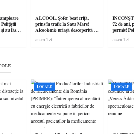
amploare
ALCOOL. Șofer beat criță,
INCONȘTI
olițiștii
prins în trafic la Satu Mare!
72 de ani, 
și au lăsat
Alcoolemie uriașă descoperită de
permis! Poli
într-o
polițiști
cu un dosa
acum 1 zi
acum 1 zi
COLE
LOCALE
LOCALE