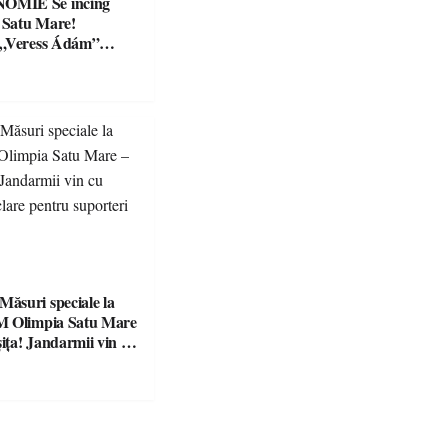
Se încing
a Satu Mare!
 „Veress Ádám”
preparate
se, premii și un jurat
suri speciale la
M Olimpia Satu Mare
ța! Jandarmii vin cu
e clare pentru