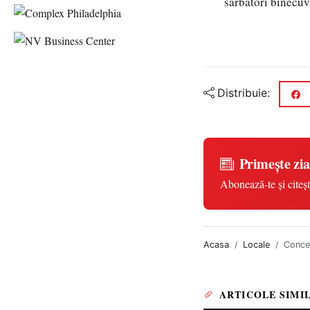
sărbători binecuvâ
Distribuie:
Primește zia
Abonează-te și citeșt
Acasa
Locale
Concer
ARTICOLE SIMI