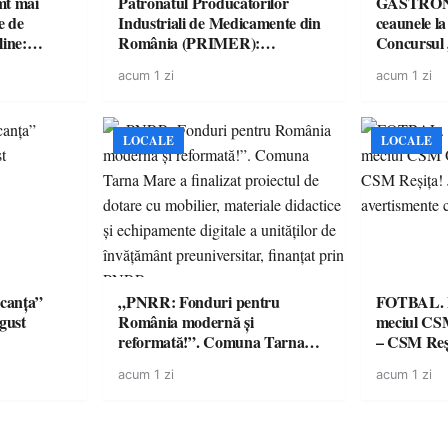
imt mai
Patronatul Producătorilor
GASTRONOMIE 
e de
Industriali de Medicamente din
ceaunele l
line:
România (PRIMER):
Concursul
lul RTP?
“Întreruperea alimentării cu
revine cu 
acum 1 zi
acum 1 zi
energie electrică a fabricilor de
spectaculoa
medicamente va pune în pericol
de renume
accesul pacienților la
medicamente esențiale
LOCALE
LOCALE
canța”
„PNRR: Fonduri pentru
FOTBAL. Mă
ugust
România modernă și
meciul CS
reformată!”. Comuna Tarna
– CSM Reși
Mare a finalizat proiectul de
avertisment
acum 1 zi
acum 1 zi
dotare cu mobilier, materiale
suporteri
didactice și echipamente digitale
a unităților de învățământ
preuniversitar, finanțat prin