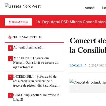
Acasă
Lo
REPLICĂ. Deputatul PSD Mircea Govor îl atacă du
BREAKING
Concert de
CELE MAI CITITE
la Consili
Au venit oșenii acasă…
1
ACCIDENT. O oșancă din
2
Negrești-Oaș a lovit pe trecere un
LOCALE
17.12.2025 00:0
•
oșan octogenar
INCREDIBIL!!! Șofer de 90 de
3
ani a produs un accident pe o
trecere de pietoni din Satu Mare. O
|
femeie a ajuns la spital
CSM Olimpia Satu Mare revine în
4
Liga 2!