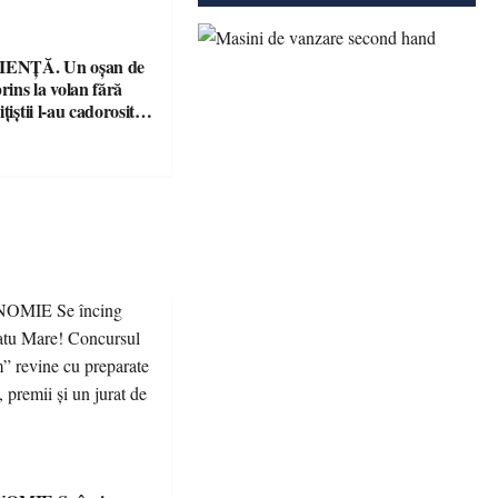
ENȚĂ. Un oșan de
prins la volan fără
țiștii l-au cadorosit
r penal