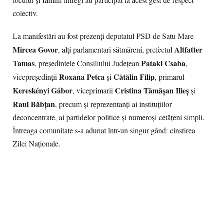
locului și familii întregi au participat la acest gest de respect
colectiv.
La manifestări au fost prezenți deputatul PSD de Satu Mare
Mircea Govor
Altfatter
, alți parlamentari sătmăreni, prefectul
Tamas
Pataki Csaba
, președintele Consiliului Județean
,
Roxana Petca
Cătălin Filip
vicepreședinții
și
, primarul
Kereskényi Gábor
Cristina Tămășan Ilieș
, viceprimarii
și
Raul Băbțan
, precum și reprezentanți ai instituțiilor
deconcentrate, ai partidelor politice și numeroși cetățeni simpli.
Întreaga comunitate s-a adunat într-un singur gând: cinstirea
Zilei Naționale.