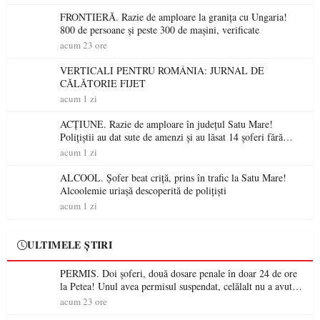
FRONTIERĂ. Razie de amploare la granița cu Ungaria!
800 de persoane și peste 300 de mașini, verificate
acum 23 ore
VERTICALI PENTRU ROMÂNIA: JURNAL DE
CĂLĂTORIE FIJET
acum 1 zi
ACȚIUNE. Razie de amploare în județul Satu Mare!
Polițiștii au dat sute de amenzi și au lăsat 14 șoferi fără
permis într-o singură zi
acum 1 zi
ALCOOL. Șofer beat criță, prins în trafic la Satu Mare!
Alcoolemie uriașă descoperită de polițiști
acum 1 zi
ULTIMELE ȘTIRI
PERMIS. Doi șoferi, două dosare penale în doar 24 de ore
la Petea! Unul avea permisul suspendat, celălalt nu a avut
niciodată permis
acum 23 ore