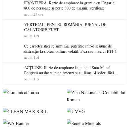
FRONTIERĂ. Razie de amploare la granița cu Ungaria!
800 de persoane și peste 300 de mașini, verificate
acum 23 ore
VERTICALI PENTRU ROMÂNIA: JURNAL DE
CĂLĂTORIE FIJET
acum 1 zi
Ce caracteristici se simt mai puternic într-o sesiune de
distracție la sloturi online: volatilitatea sau nivelul RTP?
acum 1 zi
ACȚIUNE. Razie de amploare în județul Satu Mare!
Polițiștii au dat sute de amenzi și au lăsat 14 șoferi fără
permis într-o singură zi
acum 1 zi