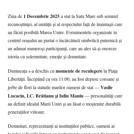
1 Decembrie 2025
Ziua de
a stat la Satu Mare sub semnul
recunoștinței, al unității și al respectului față de înaintașii care
au făcut posibilă Marea Unire. Evenimentele organizate în
centrul orașului au purtat o încărcătură simbolică puternică și
au adunat numeroși participanți, care au ales să-și onoreze
istoria cu solemnitate, emoție și demnitate.
momente de reculegere
Dimineața s-a deschis cu
în Piața
Libertății. Începând cu ora 11:00, au fost depuse coroane și
Vasile
jerbe de flori la statuile marilor oameni de stat —
Lucaciu, I.C. Brătianu și Iuliu Maniu
— personalități care
au definit idealul Marii Uniri și au lăsat o moștenire durabilă
generațiilor viitoare.
Demnitari, reprezentanți ai instituțiilor publice, oameni ai