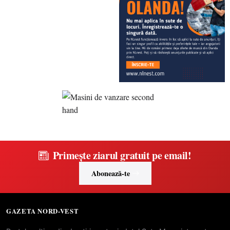
Primește ziarul gratuit pe email!
Abonează-te
GAZETA NORD-VEST