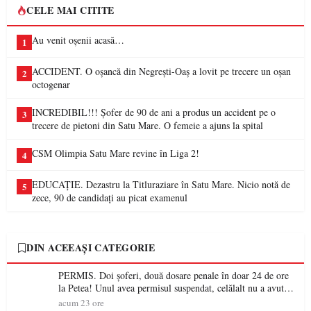
CELE MAI CITITE
Au venit oșenii acasă…
1
ACCIDENT. O oșancă din Negrești-Oaș a lovit pe trecere un oșan
2
octogenar
INCREDIBIL!!! Șofer de 90 de ani a produs un accident pe o
3
trecere de pietoni din Satu Mare. O femeie a ajuns la spital
CSM Olimpia Satu Mare revine în Liga 2!
4
EDUCAȚIE. Dezastru la Titluraziare în Satu Mare. Nicio notă de
5
zece, 90 de candidați au picat examenul
DIN ACEEAȘI CATEGORIE
PERMIS. Doi șoferi, două dosare penale în doar 24 de ore
la Petea! Unul avea permisul suspendat, celălalt nu a avut
niciodată permis
acum 23 ore