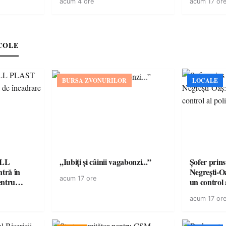
acum 4 ore
acum 17 or
COLE
BURSA ZVONURILOR
LOCALE
ELL
,,Iubiți și câinii vagabonzi...”
Șofer prins
tră în
Negrești-O
acum 17 ore
entru
un control a
acum 17 or