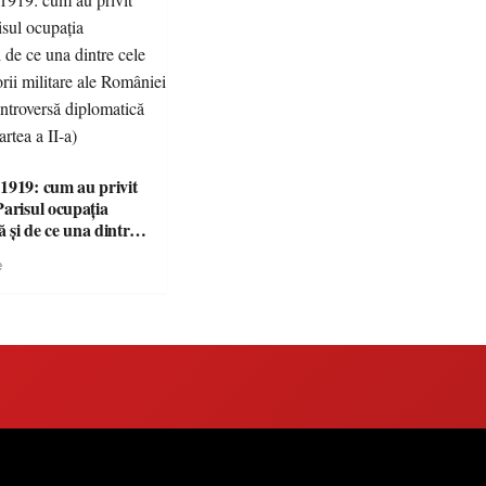
1919: cum au privit
Parisul ocupația
 și de ce una dintre
i victorii militare ale
e
 devenit o
ă diplomatică
 partea a II-a)