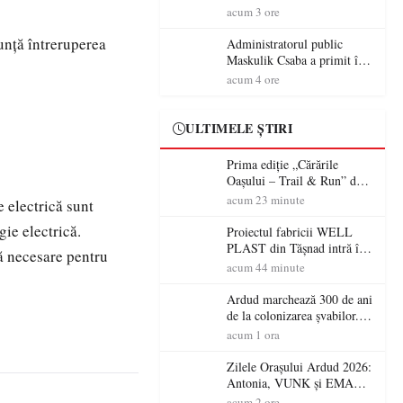
granițe – Zilele Diasporei
acum 3 ore
Sătmărene”
ţă întreruperea
Administratorul public
Maskulik Csaba a primit în
audiență cetățenii din Satu
acum 4 ore
Mare
ULTIMELE ȘTIRI
Prima ediție „Cărările
Oașului – Trail & Run” dă
startul înscrierilor. Două zile
acum 23 minute
 electrică sunt
dedicate sportului, naturii și
gie electrică.
comunității în Țara Oașului
Proiectul fabricii WELL
PLAST din Tășnad intră în
ă necesare pentru
etapa de încadrare pentru
acum 44 minute
acordul de mediu
Ardud marchează 300 de ani
de la colonizarea șvabilor.
Jubileul va fi sărbătorit pe 8
acum 1 ora
august
Zilele Orașului Ardud 2026:
Antonia, VUNK și EMAA
urcă pe scena Cetății Ardud.
acum 2 ore