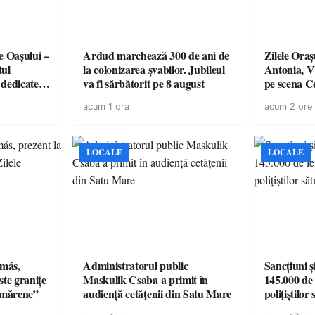
e Oașului –
Ardud marchează 300 de ani de
Zilele Ora
tul
la colonizarea șvabilor. Jubileul
Antonia, 
e dedicate
va fi sărbătorit pe 8 august
pe scena C
omunității
este liberă
acum 1 ora
acum 2 ore
LOCALE
LOCALE
amás,
Administratorul public
Sancțiuni ș
ste granițe
Maskulik Csaba a primit în
145.000 de 
ătmărene”
audiență cetățenii din Satu Mare
polițiștilor