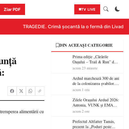
Ziar PDF
TV LIVE
TRAGEDIE. Crimă șocantă la o fermă din Livada!!! 
DIN ACEEAȘI CATEGORIE
unţă
Prima ediție „Cărările
Oașului – Trail & Run” dă
startul înscrierilor. Două zile
ă:
acum 23 minute
dedicate sportului, naturii și
comunității în Țara Oașului
Ardud marchează 300 de ani
de la colonizarea șvabilor.
Jubileul va fi sărbătorit pe 8
acum 1 ora
august
Zilele Orașului Ardud 2026:
Antonia, VUNK și EMAA
urcă pe scena Cetății Ardud.
acum 2 ore
Intrarea este liberă
Prefectul Altfatter Tamás,
prezent la „Poduri peste