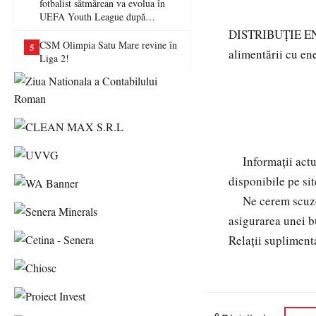
fotbalist sătmărean va evolua în
UEFA Youth League după
transferul la Farul Constanța
DISTRIBUȚIE ENE
CSM Olimpia Satu Mare revine în
5
alimentării cu en
Liga 2!
Informaţii actual
disponibile pe si
Ne cerem scuze pe
asigurarea unei bu
Relații supliment