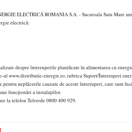
RGIE ELECTRICĂ ROMANIA S.A. - Sucursala Satu Mare anun
ergie electrică:
izate despre întreruperile planificate în alimentarea cu energie
te-ul www.distributie-energie.ro, rubrica Suport/Întreruperi ener
ntru neplăcerile cauzate de aceste întreruperi, care sunt îns
ne funcţionări a instalaţiilor.
are la telefon Telverde 0800 400 929.