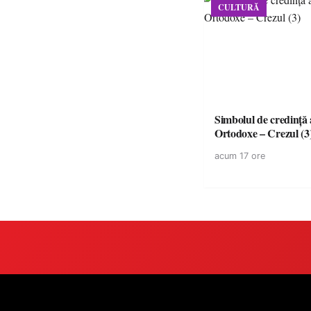
CULTURĂ
Simbolul de credinţă a
Ortodoxe – Crezul (3
acum 17 ore