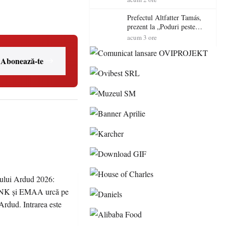
Intrarea este liberă
Prefectul Altfatter Tamás,
prezent la „Poduri peste
granițe – Zilele Diasporei
acum 3 ore
Sătmărene”
Abonează-te