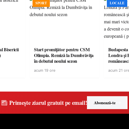
SPORT
LOCALE
l Bisericii
Start promițător pentru CSM
Budapesta 
)
Olimpia. Remiză la Dumbrăvița
Londra și 
în debutul noului sezon
românească
cele mai mar
acum 19 ore
acum 21 or
României a
controvers
europeană (
Primește ziarul gratuit pe email!
Abonează-te