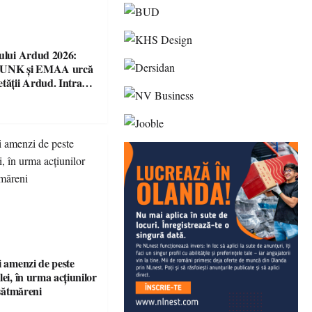
șului Ardud 2026:
VUNK și EMAA urcă
etății Ardud. Intrarea
i amenzi de peste
lei, în urma acțiunilor
 sătmăreni