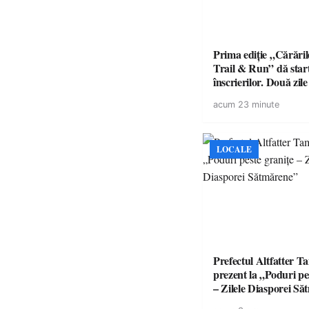
Prima ediție „Cărăril
Trail & Run” dă star
înscrierilor. Două zil
sportului, naturii și c
acum 23 minute
în Țara Oașului
LOCALE
Prefectul Altfatter T
prezent la „Poduri pe
– Zilele Diasporei S