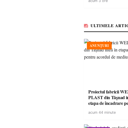
acum 3 ore
ULTIMELE ARTI
ANUNȚURI
Proiectul fabricii W
PLAST din Tășnad in
etapa de încadrare p
acordul de mediu
acum 44 minute