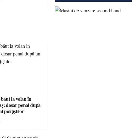
e
 băut la volan în
aș: dosar penal după
l polițiștilor
e