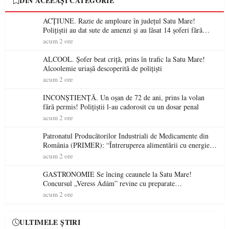
DIN ACEEAȘI CATEGORIE
ACȚIUNE. Razie de amploare în județul Satu Mare!
Polițiștii au dat sute de amenzi și au lăsat 14 șoferi fără
permis într-o singură zi
acum 2 ore
ALCOOL. Șofer beat criță, prins în trafic la Satu Mare!
Alcoolemie uriașă descoperită de polițiști
acum 2 ore
INCONȘTIENȚĂ. Un oșan de 72 de ani, prins la volan
fără permis! Polițiștii l-au cadorosit cu un dosar penal
acum 2 ore
Patronatul Producătorilor Industriali de Medicamente din
România (PRIMER): “Întreruperea alimentării cu energie
electrică a fabricilor de medicamente va pune în pericol
acum 2 ore
accesul pacienților la medicamente esențiale
GASTRONOMIE Se încing ceaunele la Satu Mare!
Concursul „Veress Ádám” revine cu preparate
spectaculoase, premii și un jurat de renume
acum 2 ore
ULTIMELE ȘTIRI