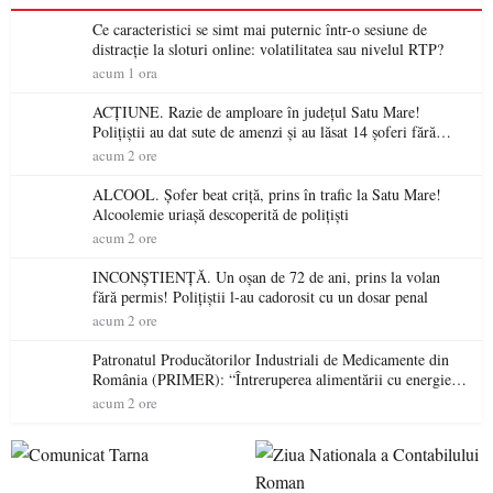
Ce caracteristici se simt mai puternic într-o sesiune de
distracție la sloturi online: volatilitatea sau nivelul RTP?
acum 1 ora
ACȚIUNE. Razie de amploare în județul Satu Mare!
Polițiștii au dat sute de amenzi și au lăsat 14 șoferi fără
permis într-o singură zi
acum 2 ore
ALCOOL. Șofer beat criță, prins în trafic la Satu Mare!
Alcoolemie uriașă descoperită de polițiști
acum 2 ore
INCONȘTIENȚĂ. Un oșan de 72 de ani, prins la volan
fără permis! Polițiștii l-au cadorosit cu un dosar penal
acum 2 ore
Patronatul Producătorilor Industriali de Medicamente din
România (PRIMER): “Întreruperea alimentării cu energie
electrică a fabricilor de medicamente va pune în pericol
acum 2 ore
accesul pacienților la medicamente esențiale