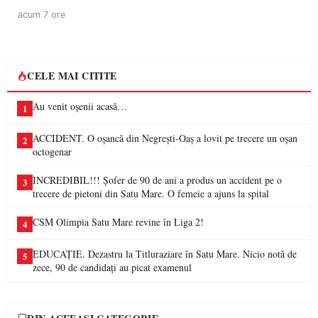
acum 7 ore
CELE MAI CITITE
Au venit oșenii acasă…
1
ACCIDENT. O oșancă din Negrești-Oaș a lovit pe trecere un oșan
2
octogenar
INCREDIBIL!!! Șofer de 90 de ani a produs un accident pe o
3
trecere de pietoni din Satu Mare. O femeie a ajuns la spital
CSM Olimpia Satu Mare revine în Liga 2!
4
EDUCAȚIE. Dezastru la Titluraziare în Satu Mare. Nicio notă de
5
zece, 90 de candidați au picat examenul