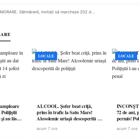
ORARE. Sătmărenii, invitați să marcheze 202 d...
LARE
LOCALE
LOCALE
amploare
ALCOOL. Șofer beat criță,
INCONȘTI
olițiștii
prins în trafic la Satu Mare!
72 de ani, 
și au lăsat
Alcoolemie uriașă descoperită de
permis! Poli
într-o
polițiști
cu un dosa
acum 7 ore
acum 7 ore