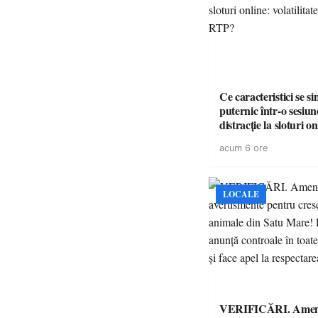
Ce caracteristici se s
puternic într-o sesiun
distracție la sloturi on
volatilitatea sau nive
acum 6 ore
LOCALE
VERIFICĂRI. Amenz