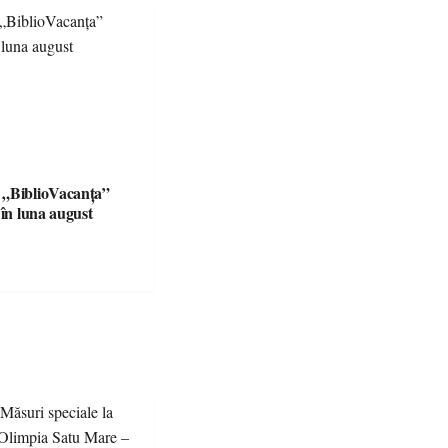
 „BiblioVacanța”
 în luna august