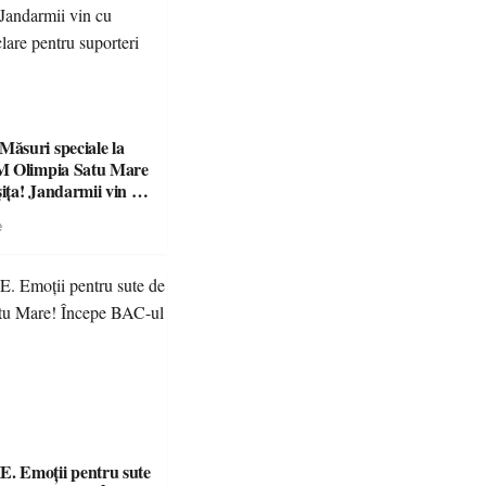
suri speciale la
M Olimpia Satu Mare
ța! Jandarmii vin cu
e clare pentru
e
 Emoții pentru sute