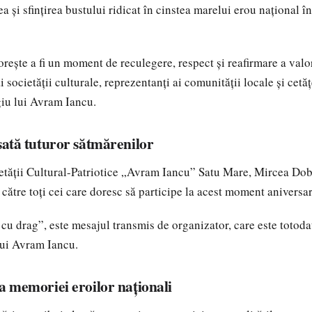
ea și sfințirea bustului ridicat în cinstea marelui erou național 
rește a fi un moment de reculegere, respect și reafirmare a valor
societății culturale, reprezentanți ai comunității locale și cetă
iu lui Avram Iancu.
sată tuturor sătmărenilor
etății Cultural-Patriotice „Avram Iancu” Satu Mare, Mircea Dobr
 către toți cei care doresc să participe la acest moment aniversar
 cu drag”, este mesajul transmis de organizator, care este totodat
lui Avram Iancu.
a memoriei eroilor naționali