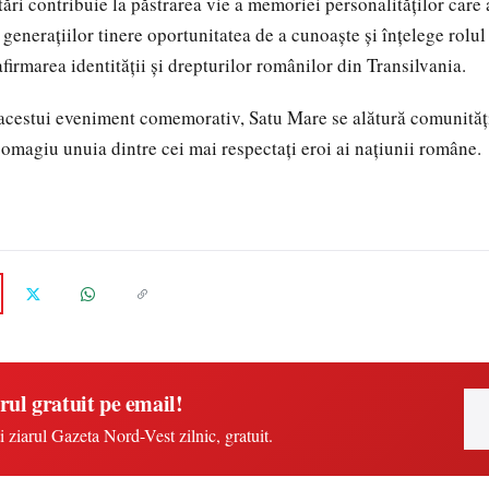
ări contribuie la păstrarea vie a memoriei personalităților care 
 generațiilor tinere oportunitatea de a cunoaște și înțelege rolu
afirmarea identității și drepturilor românilor din Transilvania.
acestui eveniment comemorativ, Satu Mare se alătură comunități
 omagiu unuia dintre cei mai respectați eroi ai națiunii române.
rul gratuit pe email!
i ziarul Gazeta Nord-Vest zilnic, gratuit.