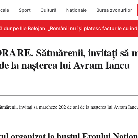
cale
Sport
Cultură
Naționale
Bursa zvonurilor
 pe Ilie Bolojan: „Românii nu își plătesc facturile cu indic
E. Sătmărenii, invitați să m
 de la nașterea lui Avram Iancu
6
ul organizat la bustul Eroului Națio