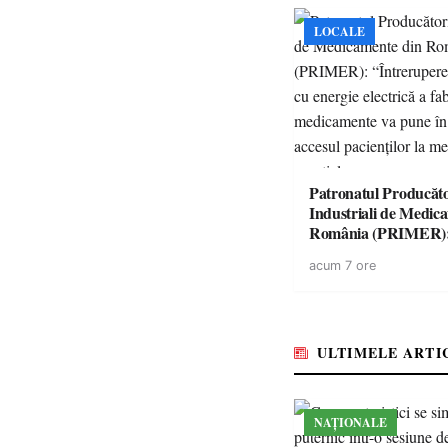
LOCALE
Patronatul Producăto
Industriali de Medic
România (PRIMER)
“Întreruperea aliment
acum 7 ore
energie electrică a fab
medicamente va pune 
accesul pacienților la
medicamente esențial
ULTIMELE ARTI
NAȚIONALE