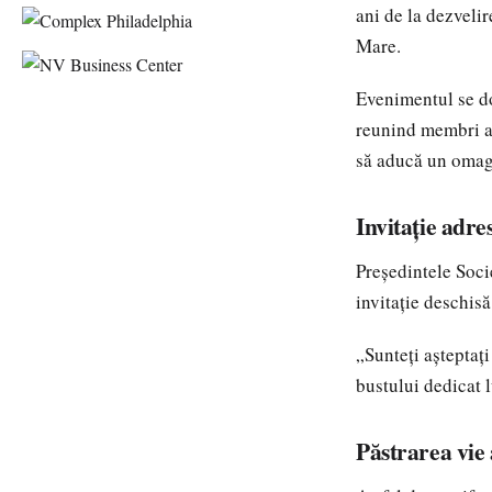
ani de la dezvelir
Mare.
Evenimentul se do
reunind membri ai 
să aducă un omag
Invitație adre
Președintele Soci
invitație deschisă
„Sunteți așteptați
bustului dedicat 
Păstrarea vie 