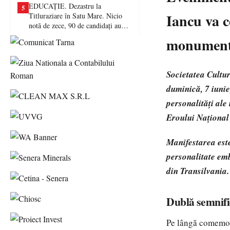
EDUCAȚIE. Dezastru la
5
Iancu va ce
Titluraziare în Satu Mare. Nicio
notă de zece, 90 de candidați au
picat examenul
monumentu
Societatea Cultur
duminică, 7 iunie
personalități ale
Eroului Național
Manifestarea este
personalitate emb
din Transilvania.
Dublă semnifi
Pe lângă comemora