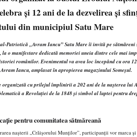
lebra și 12 ani de la dezvelirea și sfin
lui din municipiul Satu Mare
al-Patriotică „Avram Iancu” Satu Mare îi invită pe sătmăreni 
, la o manifestare dedicată memoriei uneia dintre cele mai im
 istoriei românilor. Evenimentul va avea loc începând cu ora 12
 Avram Iancu, amplasat în apropierea magazinului Someșul.
 organizată cu prilejul împlinirii a 202 ani de la nașterea lui
lematică a Revoluției de la 1848 și simbol al luptei pentru dr
cație pentru comunitatea sătmăreană
rea nașterii „Crăișorului Munților”, participanții vor marca și