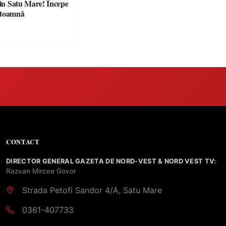
din Satu Mare! Începe
 toamnă
CONTACT
DIRECTOR GENERAL GAZETA DE NORD-VEST & NORD VEST TV:
Razvan Mircea Govor
Strada Petofi Sandor 4/A, Satu Mare
0361-407733