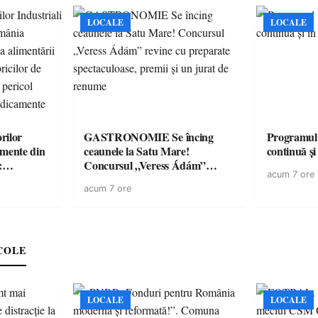
LOCALE
LOCALE
rilor
GASTRONOMIE Se încing
Programul
amente din
ceaunele la Satu Mare!
continuă și
:
Concursul „Veress Ádám”
acum 7 ore
ării cu
revine cu preparate
acum 7 ore
ricilor de
spectaculoase, premii și un jurat
în pericol
de renume
e
COLE
LOCALE
LOCALE