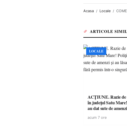
Acasa
Locale
COMEM
ARTICOLE SIMI
LOCALE
ACȚIUNE. Razie de 
în județul Satu Mare! P
au dat sute de amenzi 
14 șoferi fără permis 
acum 7 ore
singură zi