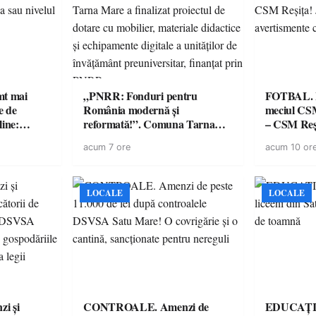
imt mai
„PNRR: Fonduri pentru
FOTBAL. Mă
e de
România modernă și
meciul CS
line:
reformată!”. Comuna Tarna
– CSM Reși
lul RTP?
Mare a finalizat proiectul de
avertisment
acum 7 ore
acum 10 or
dotare cu mobilier, materiale
suporteri
didactice și echipamente digitale
a unităților de învățământ
preuniversitar, finanțat prin
LOCALE
LOCALE
PNRR
i și
CONTROALE. Amenzi de
EDUCAȚIE.