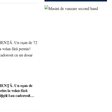
ENȚĂ. Un oșan de
prins la volan fără
țiștii l-au cadorosit
r penal