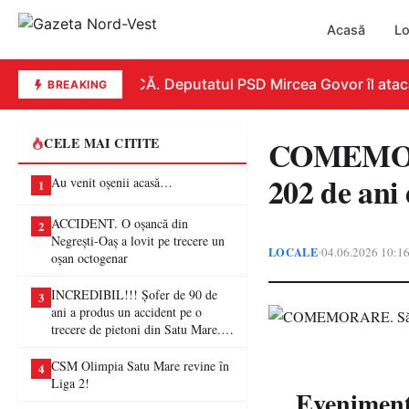
Acasă
Lo
REPLICĂ. Deputatul PSD Mircea Govor îl atacă dur
BREAKING
COMEMORAR
CELE MAI CITITE
202 de ani
Au venit oșenii acasă…
1
ACCIDENT. O oșancă din
2
Negrești-Oaș a lovit pe trecere un
LOCALE
04.06.2026 10:1
•
oșan octogenar
INCREDIBIL!!! Șofer de 90 de
3
ani a produs un accident pe o
trecere de pietoni din Satu Mare. O
femeie a ajuns la spital
CSM Olimpia Satu Mare revine în
4
Liga 2!
Eveniment