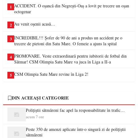
ACCIDENT. O oșancă din Negrești-Oaș a lovit pe trecere un oșan
1
octogenar
Au venit oșenii acasă…
2
INCREDIBIL!!! Șofer de 90 de ani a produs un accident pe o
3
trecere de pietoni din Satu Mare. O femeie a ajuns la spital
PROMOVARE. Veste extraordinară pentru iubitorii de fotbal din
4
Sătmar! CSM Olimpia Satu Mare va juca în Liga a II-a
CSM Olimpia Satu Mare revine în Liga 2!
5
DIN ACEEAȘI CATEGORIE
Polițiștii sătmăreni fac apel la responsabilitate în trafic…
acum 7 ore
Peste 350 de amenzi aplicate într-o singură zi de polițiștii
sătmăreni