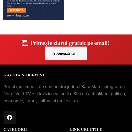
Primește ziarul gratuit pe email!
Abonează-te
GAZETA NORD-VEST
Portal multimedia de stiri pentru judetul Satu Mare, integrat cu
Nord-Vest TV - televiziunea locala. Stiri de actualitate, politica,
economie, sport, cultura si multe altele.
CATEGORII
LINK-URI UTILE