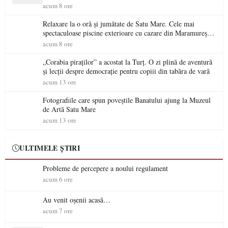
acum 8 ore
Relaxare la o oră și jumătate de Satu Mare. Cele mai
spectaculoase piscine exterioare cu cazare din Maramureș,
ideale pentru o escapadă de vară
acum 8 ore
„Corabia piraților” a acostat la Turț. O zi plină de aventură
și lecții despre democrație pentru copiii din tabăra de vară
acum 13 ore
Fotografiile care spun poveștile Banatului ajung la Muzeul
de Artă Satu Mare
acum 13 ore
ULTIMELE ȘTIRI
Probleme de percepere a noului regulament
acum 6 ore
Au venit oșenii acasă…
acum 7 ore