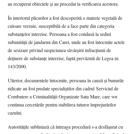
au recuperat obiectele și au procedat la verificarea acestora.
În interiorul plicurilor a fost descoperită o materie vegetală de
culoare verzuie, susceptibilă de a face parte din categoria
substanțelor interzise. Persoana a fost condusă la sediul
subunității de jandarmi din Carei, unde au fost întocmite actele
de sesizare privind suspiciunea săvârșirii infracțiunii de
deținere de substanțe interzise, faptă prevăzută de Legea nr.
143/2000.
Ulterior, documentele întocmite, persoana în cauză și bunurile
ridicate au fost predate specialiștilor din cadrul Serviciul de
Combatere a Criminalității Organizate Satu Mare, care vor
continua cercetările pentru stabilirea tuturor împrejurărilor
cazului.
Autoritățile subliniază că întreaga procedură s-a desfășurat cu