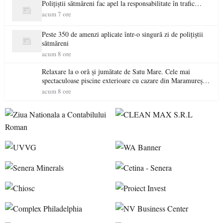
Polițiștii sătmăreni fac apel la responsabilitate în trafic…
acum 7 ore
Peste 350 de amenzi aplicate într-o singură zi de polițiștii
sătmăreni
acum 8 ore
Relaxare la o oră și jumătate de Satu Mare. Cele mai
spectaculoase piscine exterioare cu cazare din Maramureș,
ideale pentru o escapadă de vară
acum 8 ore