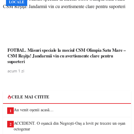
LOCALE
FOTBAL. Măsuri speciale la meciul CSM Olimpia Satu Mare –
CSM Reșița! Jandarmii vin cu avertismente clare pentru
suporteri
acum 1 zi
CELE MAI CITITE
Au venit oșenii acasă…
1
ACCIDENT. O oșancă din Negrești-Oaș a lovit pe trecere un oșan
2
octogenar