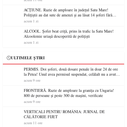
ACȚIUNE. Razie de amploare în județul Satu Mare!
Polițiștii au dat sute de amenzi și au lăsat 14 șoferi fără
permis într-o singură zi
acum 1 zi
ALCOOL. Șofer beat criță, prins în trafic la Satu Mare!
Alcoolemie uriașă descoperită de polițiști
acum 1 zi
ULTIMELE ȘTIRI
PERMIS. Doi șoferi, două dosare penale în doar 24 de ore
la Petea! Unul avea permisul suspendat, celălalt nu a avut
niciodată permis
acum 9 ore
FRONTIERĂ. Razie de amploare la granița cu Ungaria!
800 de persoane și peste 300 de mașini, verificate
acum 9 ore
VERTICALI PENTRU ROMÂNIA: JURNAL DE
CĂLĂTORIE FIJET
acum 11 ore