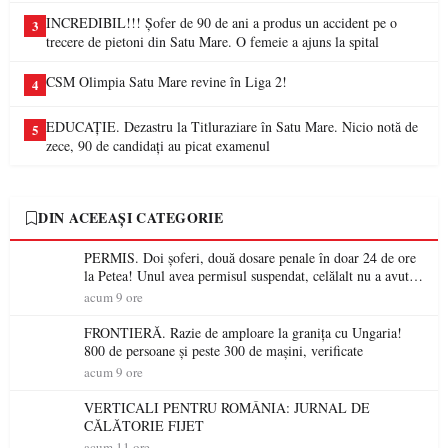
INCREDIBIL!!! Șofer de 90 de ani a produs un accident pe o
3
trecere de pietoni din Satu Mare. O femeie a ajuns la spital
CSM Olimpia Satu Mare revine în Liga 2!
4
EDUCAȚIE. Dezastru la Titluraziare în Satu Mare. Nicio notă de
5
zece, 90 de candidați au picat examenul
DIN ACEEAȘI CATEGORIE
PERMIS. Doi șoferi, două dosare penale în doar 24 de ore
la Petea! Unul avea permisul suspendat, celălalt nu a avut
niciodată permis
acum 9 ore
FRONTIERĂ. Razie de amploare la granița cu Ungaria!
800 de persoane și peste 300 de mașini, verificate
acum 9 ore
VERTICALI PENTRU ROMÂNIA: JURNAL DE
CĂLĂTORIE FIJET
acum 11 ore