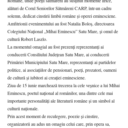
Române, unde poeții sătmăreni au susținut momente lirice,
alături de Corul Seniorilor Sătmăreni CARP, într-un cadru
solemn, dedicat cinstirii limbii române și operei eminesciene.
Amfitrionii evenimentului au fost Natalia Boloș, directoarea
Colegiului Național „Mihai Eminescu” Satu Mare, și omul de
cultură Robert Laszlo.
La momentul omagial au fost prezenți reprezentanți ai
conducerii Consiliului Județean Satu Mare, ai conducerii
Primăriei Municipiului Satu Mare, reprezentanți ai partidelor
politice, ai asociațiilor de pensionari, poeți, prozatori, oameni
de cultură și iubitori ai creației eminesciene.
Ziua de 15 iunie marchează trecerea la cele veșnice a lui Mihai
Eminescu, poetul național al românilor, una dintre cele mai
importante personalități ale literaturii române și un simbol al
culturii naționale.
Prin acest moment de reculegere, poezie și cinstire,
organizatorii au adus un omagiu celui care, prin opera sa,