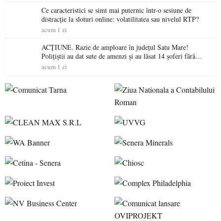
Ce caracteristici se simt mai puternic într-o sesiune de
distracție la sloturi online: volatilitatea sau nivelul RTP?
acum 1 zi
ACȚIUNE. Razie de amploare în județul Satu Mare!
Polițiștii au dat sute de amenzi și au lăsat 14 șoferi fără
permis într-o singură zi
acum 1 zi