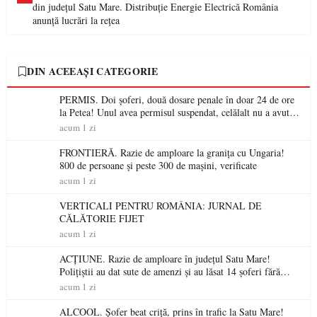
din județul Satu Mare. Distribuție Energie Electrică România
anunță lucrări la rețea
DIN ACEEAȘI CATEGORIE
PERMIS. Doi șoferi, două dosare penale în doar 24 de ore
la Petea! Unul avea permisul suspendat, celălalt nu a avut
niciodată permis
acum 1 zi
FRONTIERĂ. Razie de amploare la granița cu Ungaria!
800 de persoane și peste 300 de mașini, verificate
acum 1 zi
VERTICALI PENTRU ROMÂNIA: JURNAL DE
CĂLĂTORIE FIJET
acum 1 zi
ACȚIUNE. Razie de amploare în județul Satu Mare!
Polițiștii au dat sute de amenzi și au lăsat 14 șoferi fără
permis într-o singură zi
acum 1 zi
ALCOOL. Șofer beat criță, prins în trafic la Satu Mare!