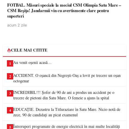
FOTBAL. Măsuri speciale la meciul CSM Olimpia Satu Mare –
CSM Reșița! Jandarmii vin cu avertismente clare pentru
suporteri
acum 2 zile
CELE MAI CITITE
Au venit oșenii acasă…
1
ACCIDENT. O oșancă din Negrești-Oaș a lovit pe trecere un oșan
2
octogenar
INCREDIBIL!!! Șofer de 90 de ani a produs un accident pe o
3
trecere de pietoni din Satu Mare. O femeie a ajuns la spital
EDUCAȚIE. Dezastru la Titluraziare în Satu Mare. Nicio notă de
4
zece, 90 de candidați au picat examenul
Întreruperi programate de energie electrică în mai multe localități
5