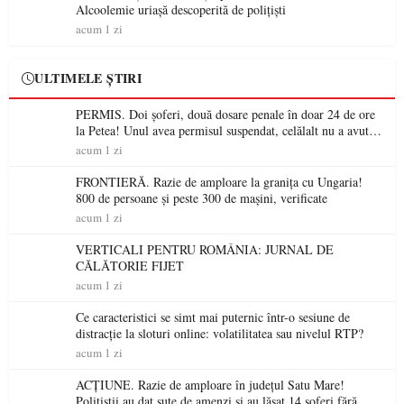
Alcoolemie uriașă descoperită de polițiști
acum 1 zi
ULTIMELE ȘTIRI
PERMIS. Doi șoferi, două dosare penale în doar 24 de ore
la Petea! Unul avea permisul suspendat, celălalt nu a avut
niciodată permis
acum 1 zi
FRONTIERĂ. Razie de amploare la granița cu Ungaria!
800 de persoane și peste 300 de mașini, verificate
acum 1 zi
VERTICALI PENTRU ROMÂNIA: JURNAL DE
CĂLĂTORIE FIJET
acum 1 zi
Ce caracteristici se simt mai puternic într-o sesiune de
distracție la sloturi online: volatilitatea sau nivelul RTP?
acum 1 zi
ACȚIUNE. Razie de amploare în județul Satu Mare!
Polițiștii au dat sute de amenzi și au lăsat 14 șoferi fără