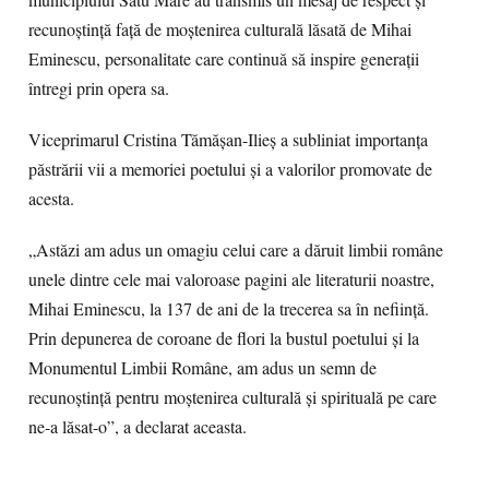
municipiului Satu Mare au transmis un mesaj de respect și
recunoștință față de moștenirea culturală lăsată de Mihai
Eminescu, personalitate care continuă să inspire generații
întregi prin opera sa.
Viceprimarul Cristina Tămășan-Ilieș a subliniat importanța
păstrării vii a memoriei poetului și a valorilor promovate de
acesta.
„Astăzi am adus un omagiu celui care a dăruit limbii române
unele dintre cele mai valoroase pagini ale literaturii noastre,
Mihai Eminescu, la 137 de ani de la trecerea sa în neființă.
Prin depunerea de coroane de flori la bustul poetului și la
Monumentul Limbii Române, am adus un semn de
recunoștință pentru moștenirea culturală și spirituală pe care
ne-a lăsat-o”, a declarat aceasta.