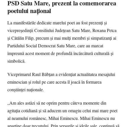
PSD Satu Mare, prezent la comemorarea
poetului național
La manifestările dedicate marelui poet au fost prezenți și
vicepreședinții Consiliului Județean Satu Mare, Roxana Petca
și Cătălin Filip, precum și mai mulți membri și simpatizanți ai
Partidului Social Democrat Satu Mare, care au marcat
împreună acest moment de profundă încărcătură culturală și
simbolică.
Viceprimarul Raul Băbțan a evidențiat actualitatea mesajului
eminescian și rolul pe care acesta îl joacă în formarea
conștiinței naționale.
„Am ales astăzi să ne oprim pentru câteva momente din
agitația cotidiană și să aducem un omagiu celui mai mare poet
al neamului românesc, Mihai Eminescu. Mihai Eminescu nu
aparține doar trecutului. Prin versurile și ideile sale, continuă să