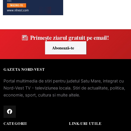
Primește ziarul gratuit pe email!
Abonează-te
GAZETA NORD-VEST
Portal multimedia de stiri pentru judetul Satu Mare, integrat cu
Nord-Vest TV - televiziunea locala. Stiri de actualitate, politica,
economie, sport, cultura si multe altele.
CATEGORII
LINK-URI UTILE