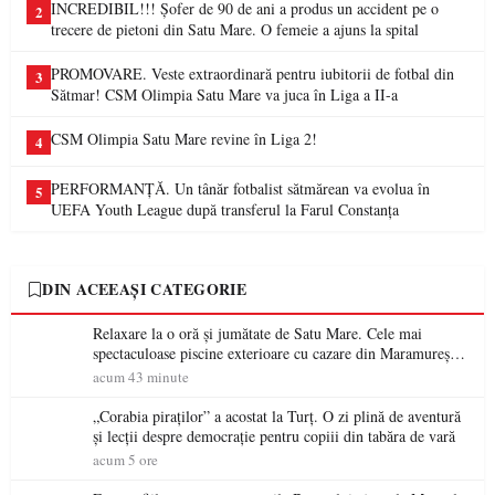
INCREDIBIL!!! Șofer de 90 de ani a produs un accident pe o
2
trecere de pietoni din Satu Mare. O femeie a ajuns la spital
PROMOVARE. Veste extraordinară pentru iubitorii de fotbal din
3
Sătmar! CSM Olimpia Satu Mare va juca în Liga a II-a
CSM Olimpia Satu Mare revine în Liga 2!
4
PERFORMANȚĂ. Un tânăr fotbalist sătmărean va evolua în
5
UEFA Youth League după transferul la Farul Constanța
DIN ACEEAȘI CATEGORIE
Relaxare la o oră și jumătate de Satu Mare. Cele mai
spectaculoase piscine exterioare cu cazare din Maramureș,
ideale pentru o escapadă de vară
acum 43 minute
„Corabia piraților” a acostat la Turț. O zi plină de aventură
și lecții despre democrație pentru copiii din tabăra de vară
acum 5 ore