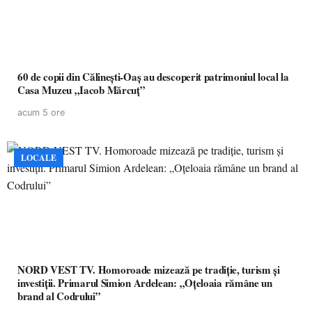
60 de copii din Călinești-Oaș au descoperit patrimoniul local la
Casa Muzeu „Iacob Mărcuț”
acum 5 ore
LOCALE
NORD VEST TV. Homoroade mizează pe tradiție, turism și
investiții. Primarul Simion Ardelean: „Oțeloaia rămâne un
brand al Codrului”