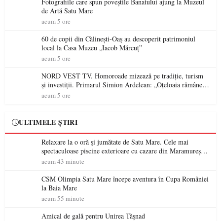
Fotografiile care spun poveștile Banatului ajung la Muzeul
de Artă Satu Mare
acum 5 ore
60 de copii din Călinești-Oaș au descoperit patrimoniul
local la Casa Muzeu „Iacob Mărcuț”
acum 5 ore
NORD VEST TV. Homoroade mizează pe tradiție, turism
și investiții. Primarul Simion Ardelean: „Oțeloaia rămâne
un brand al Codrului”
acum 5 ore
ULTIMELE ȘTIRI
Relaxare la o oră și jumătate de Satu Mare. Cele mai
spectaculoase piscine exterioare cu cazare din Maramureș,
ideale pentru o escapadă de vară
acum 43 minute
CSM Olimpia Satu Mare începe aventura în Cupa României
la Baia Mare
acum 55 minute
Amical de gală pentru Unirea Tășnad