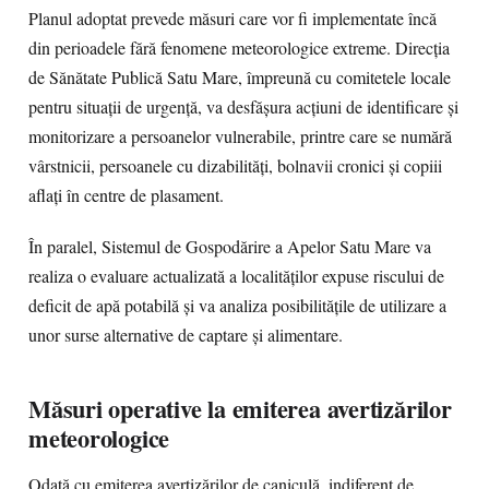
Planul adoptat prevede măsuri care vor fi implementate încă
din perioadele fără fenomene meteorologice extreme. Direcția
de Sănătate Publică Satu Mare, împreună cu comitetele locale
pentru situații de urgență, va desfășura acțiuni de identificare și
monitorizare a persoanelor vulnerabile, printre care se numără
vârstnicii, persoanele cu dizabilități, bolnavii cronici și copiii
aflați în centre de plasament.
În paralel, Sistemul de Gospodărire a Apelor Satu Mare va
realiza o evaluare actualizată a localităților expuse riscului de
deficit de apă potabilă și va analiza posibilitățile de utilizare a
unor surse alternative de captare și alimentare.
Măsuri operative la emiterea avertizărilor
meteorologice
Odată cu emiterea avertizărilor de caniculă, indiferent de