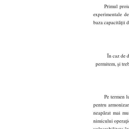
Primul proie
experimentale de
baza capacității 
În caz de dera
permitem, și treb
Pe termen l
pentru armonizare
neapărat mai mul
nimicului operați
vulnerabilitate î