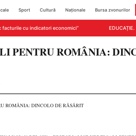
cale
Sport
Cultură
Naționale
Bursa zvonurilor
acturile cu indicatori economici”
EDUCAȚIE. Dez
LI PENTRU ROMÂNIA: DIN
0