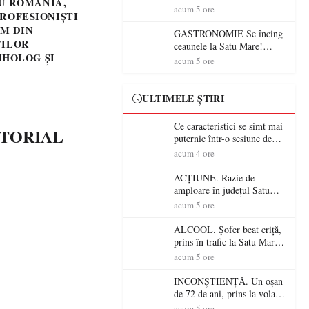
RU ROMÂNIA,
din România (PRIMER):
acum 5 ore
ROFESIONIȘTI
“Întreruperea alimentării cu
SM DIN
energie electrică a fabricilor
GASTRONOMIE Se încing
TILOR
de medicamente va pune în
ceaunele la Satu Mare!
pericol accesul pacienților la
IHOLOG ȘI
Concursul „Veress Ádám”
acum 5 ore
medicamente esențiale
revine cu preparate
spectaculoase, premii și un
jurat de renume
ULTIMELE ȘTIRI
Ce caracteristici se simt mai
DITORIAL
puternic într-o sesiune de
distracție la sloturi online:
acum 4 ore
volatilitatea sau nivelul
RTP?
ACȚIUNE. Razie de
amploare în județul Satu
Mare! Polițiștii au dat sute
acum 5 ore
de amenzi și au lăsat 14
șoferi fără permis într-o
ALCOOL. Șofer beat criță,
singură zi
prins în trafic la Satu Mare!
Alcoolemie uriașă
acum 5 ore
descoperită de polițiști
INCONȘTIENȚĂ. Un oșan
de 72 de ani, prins la volan
fără permis! Polițiștii l-au
acum 5 ore