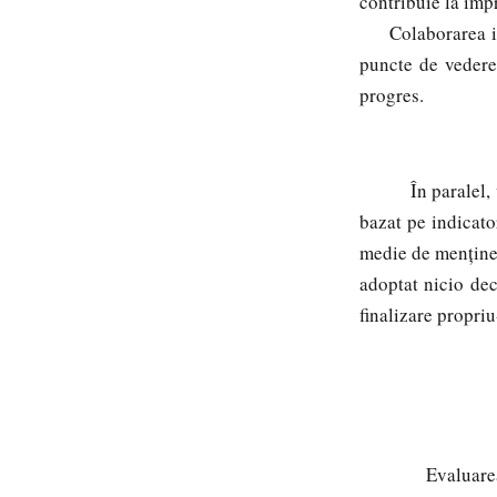
contribuie la imp
Colaborarea inter
puncte de vedere 
progres.
În paralel,
bazat pe indicator
medie de menținer
adoptat nicio dec
finalizare propri
Evaluarea nu va 