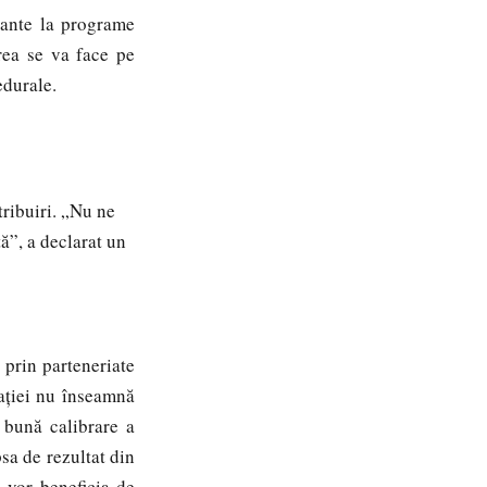
ipante la programe
rea se va face pe
cedurale.
ribuiri. „Nu ne
tă”, a declarat un
prin parteneriate
rației nu înseamnă
 bună calibrare a
sa de rezultat din
e vor beneficia de