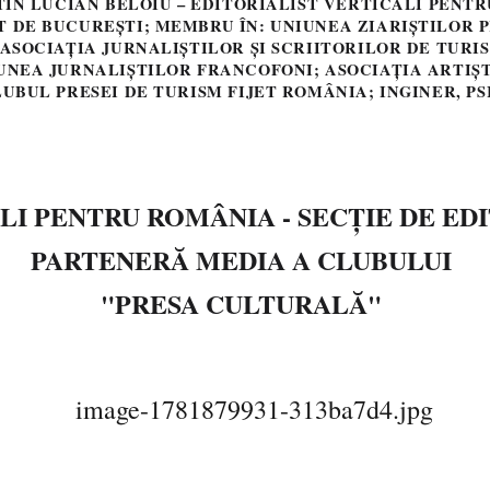
TIN LUCIAN BELOIU – EDITORIALIST VERTICALI PENT
 DE BUCUREȘTI; MEMBRU ÎN: UNIUNEA ZIARIȘTILOR P
ASOCIAȚIA JURNALIȘTILOR ȘI SCRIITORILOR DE TURI
UNEA JURNALIȘTILOR FRANCOFONI; ASOCIAȚIA ARTIȘ
UBUL PRESEI DE TURISM FIJET ROMÂNIA; INGINER, PS
LI PENTRU ROMÂNIA - SECȚIE DE E
PARTENERĂ MEDIA A CLUBULUI
"PRESA CULTURALĂ"