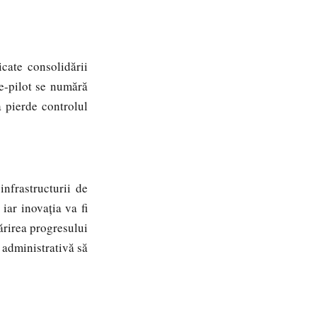
te consolidării
le-pilot se numără
a pierde controlul
.
nfrastructurii de
iar inovația va fi
ărirea progresului
 administrativă să