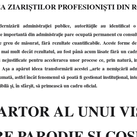
A ZIARIȘTILOR PROFESIONIȘTI DIN 
rnizării administrației publice, autoritățile au identificat o 
te importantă din administrație pare ocupată permanent cu consultăr
e greu de măsurat, fără rezultate cuantificabile. Aceste forme de 
 mai mult decât rezultatul, au fost până acum lăsate fără un cadr
 nejustificate pentru accelerarea unor procese ce, prin natură, 
 Așa a apărut ideea transformării acestei „arte a nemișcării admi
umată, astfel încât fenomenul să poată fi gestionat instituțional, int
ibilă și, în sfârșit, să primească un cadru oficial.
ARTOR AL UNUI VI
RE PARODIE ȘI CO