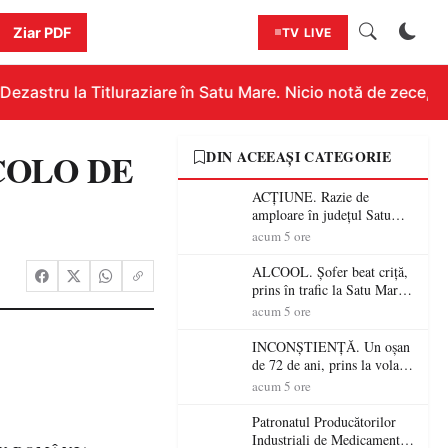
Ziar PDF
TV LIVE
astru la Titluraziare în Satu Mare. Nicio notă de zece, 90 
COLO DE
DIN ACEEAȘI CATEGORIE
ACȚIUNE. Razie de
amploare în județul Satu
Mare! Polițiștii au dat sute
acum 5 ore
de amenzi și au lăsat 14
șoferi fără permis într-o
ALCOOL. Șofer beat criță,
singură zi
prins în trafic la Satu Mare!
Alcoolemie uriașă
acum 5 ore
descoperită de polițiști
INCONȘTIENȚĂ. Un oșan
de 72 de ani, prins la volan
fără permis! Polițiștii l-au
acum 5 ore
cadorosit cu un dosar penal
Patronatul Producătorilor
Industriali de Medicamente