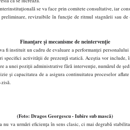
resia că se lucrează.
instituțională se va face prin comitete consultative, iar consi
preliminare, revizuibile în funcție de ritmul stagnării sau de 
Finanțare și mecanisme de neintervenție
 va fi instituit un cadru de evaluare a performanței personalulu
i specifici activității de prezență statică. Aceștia vor include, î
e a unei poziții administrative fără intervenție, numărul de ședi
izie și capacitatea de a asigura continuitatea proceselor aflate 
u-zisă.
(Foto: Dragos Georgescu - Iubire sub mască)
urmări eficiența în sens clasic, ci mai degrabă stabilita