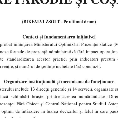
(BIKFALVI ZSOLT - Pe ultimul drum)
Context și fundamentarea inițiativei
robat înființarea Ministerului Optimizării Prezenței statice (M
eze formele de prezență administrativă fără impact operaționa
ște standardizarea acestor practici prin indicatori precum
rvenție, și numărul de ședințe încheiate fără concluzii.
Organizare instituțională și mecanisme de funcționare
terului include 13 direcții generale și 14 servicii, organizate su
ducă schimbări bruște, printre acestea numărându-se: Dire
rezenței Fără Obiect și Centrul Național pentru Studiul Aștept
 optimi de întârziere în luarea deciziilor și felul în care pau