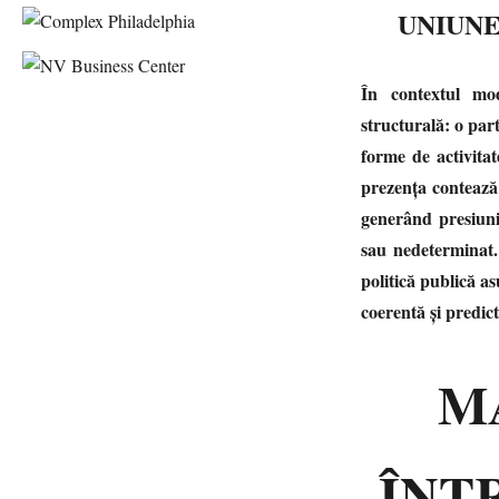
UNIUNE
În contextul mode
structurală: o par
forme de activitat
prezența contează
generând presiuni
sau nedeterminat.
politică publică as
coerentă și predict
M
ÎNT