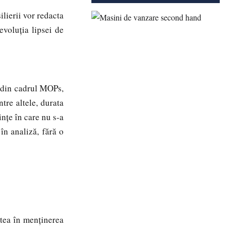
lierii vor redacta
evoluția lipsei de
i din cadrul MOPs,
ntre altele, durata
nțe în care nu s-a
în analiză, fără o
tea în menținerea