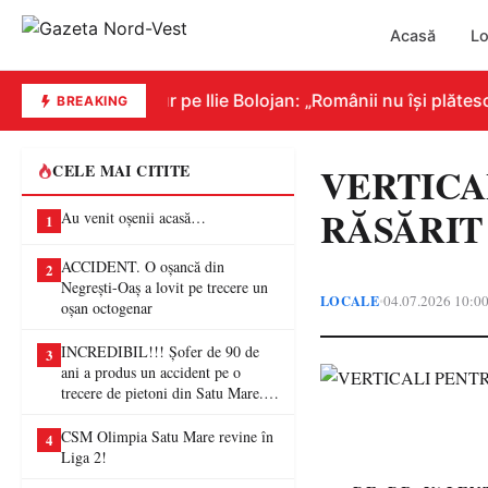
Acasă
Lo
ovor îl atacă dur pe Ilie Bolojan: „Românii nu își plătesc f
BREAKING
VERTICA
CELE MAI CITITE
RĂSĂRIT
Au venit oșenii acasă…
1
ACCIDENT. O oșancă din
2
Negrești-Oaș a lovit pe trecere un
LOCALE
04.07.2026 10:0
•
oșan octogenar
INCREDIBIL!!! Șofer de 90 de
3
ani a produs un accident pe o
trecere de pietoni din Satu Mare. O
femeie a ajuns la spital
CSM Olimpia Satu Mare revine în
4
Liga 2!