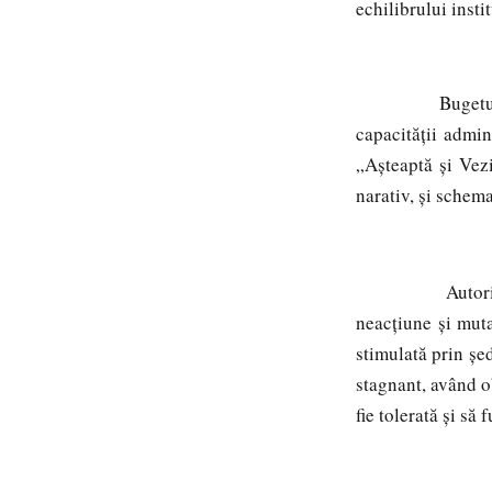
echilibrului insti
Bugetul minist
capacității admin
„Așteaptă și Vezi
narativ, și schem
Autor
neacțiune și muta
stimulată prin șe
stagnant, având o
fie tolerată și să