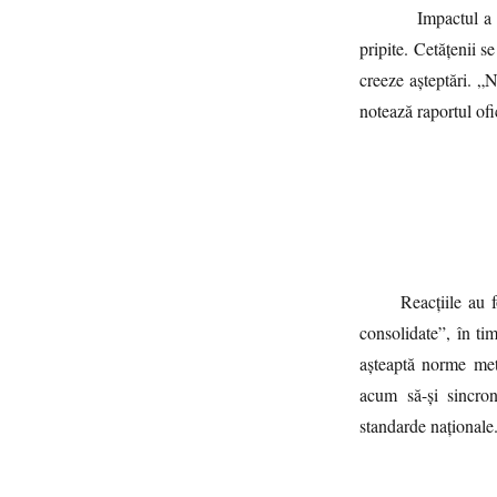
Impactul a 
pripite. Cetățenii se
creeze așteptări. „
notează raportul ofi
Reacțiile au f
consolidate”, în tim
așteaptă norme meto
acum să-și sincron
standarde naționale