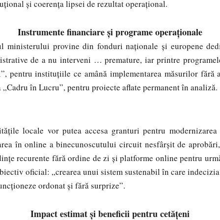
tuțional și coerența lipsei de rezultat operațional.
Instrumente financiare și programe operaționale
erului provine din fonduri naționale și europene dedica
istrative de a nu interveni … premature, iar printre programe
”, pentru instituțiile ce amână implementarea măsurilor fără 
a „Cadru în Lucru”, pentru proiecte aflate permanent în analiză
itățile locale vor putea accesa granturi pentru modernizarea i
rea în online a binecunoscutului circuit nesfârșit de aprobări, 
dințe recurente fără ordine de zi și platforme online pentru urm
biectiv oficial: „crearea unui sistem sustenabil în care indecizia
 funcționeze ordonat și fără surprize”.
Impact estimat și beneficii pentru cetățeni