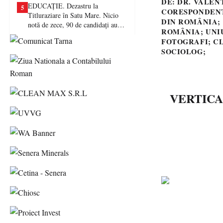
DE: DR. VALEN
EDUCAȚIE. Dezastru la
5
CORESPONDENT
Titluraziare în Satu Mare. Nicio
DIN ROMÂNIA; 
notă de zece, 90 de candidați au
ROMÂNIA; UNI
picat examenul
FOTOGRAFI; CL
SOCIOLOG;
VERTICA