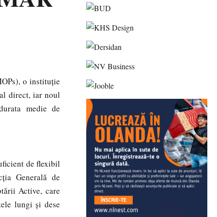
OPs), o instituție
l direct, iar noul
 durata medie de
ficient de flexibil
cția Generală de
ării Active, care
zele lungi și dese