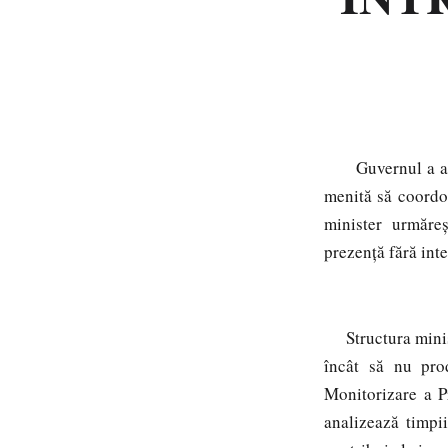
Guvernul a ap
menită să coordon
minister urmăre
prezență fără inte
Structura minis
încât să nu pro
Monitorizare a P
analizează timpii