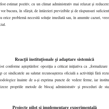
fost estimat pozitiv, cu un climat administrativ mai relaxat și reducere
 vor bucura, în sfârșit, de întârzieri previzibile și de răspunsuri suficie
Nu orice problemă necesită soluție imediată sau, în anumite cazuri, vreo 
cial.
Reacții instituționale și adaptare sistemică
ost conforme așteptărilor: opoziția a criticat inițiativa ca „formalizare
p ce sindicatele au salutat recunoașterea oficială a activității fără rez
dologice înainte de a-și exprima puncte de vedere ferme, iar institu
izeze propriile metode de blocaj administrativ și proceduri de sta
.
Proiecte pilot și implementare experimentală