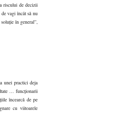
a riscului de decizii
nt de vagi încât să nu
soluție în general”,
 a unei practici deja
ultate … funcționarii
țiile încearcă de pe
gnare cu viitoarele