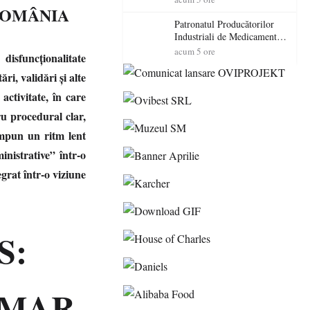
ROMÂNIA
cadorosit cu un dosar penal
Patronatul Producătorilor
Industriali de Medicamente
din România (PRIMER):
acum 5 ore
disfuncționalitate
“Întreruperea alimentării cu
energie electrică a fabricilor
i, validări și alte
de medicamente va pune în
activitate, în care
pericol accesul pacienților la
medicamente esențiale
u procedural clar,
impun un ritm lent
nistrative” într-o
egrat într-o viziune
S:
ȘMAR