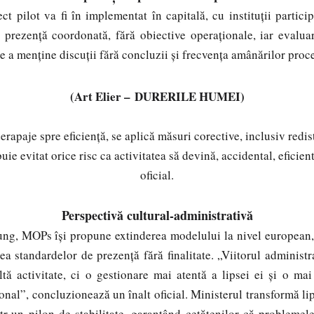
ct pilot va fi în implementat în capitală, cu instituții partic
 prezență coordonată, fără obiective operaționale, iar evalua
de a menține discuții fără concluzii și frecvența amânărilor pro
(Art Elier –
DURERILE HUMEI)
paje spre eficiență, se aplică măsuri corective, inclusiv redist
uie evitat orice risc ca activitatea să devină, accidental, eficien
oficial.
Perspectivă cultural-administrativă
ung, MOPs își propune extinderea modelului la nivel european, 
a standardelor de prezență fără finalitate. „Viitorul administ
tă activitate, ci o gestionare mai atentă a lipsei ei și o mai
onal”, concluzionează un înalt oficial. Ministerul transformă lip
ntr-un pilon de stabilitate, garantând cetățenilor că problemel