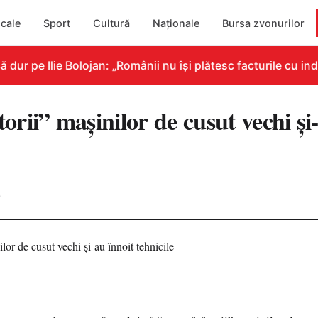
cale
Sport
Cultură
Naționale
Bursa zvonurilor
r pe Ilie Bolojan: „Românii nu își plătesc facturile cu indi
ii” maşinilor de cusut vechi şi-
0