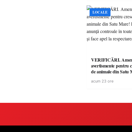
LOCALE
VERIFICĂRI. Amenz
avertismente pentru c
de animale din Satu 
DSVSA anunță contro
acum 23 ore
toate gospodăriile și f
respectarea legii