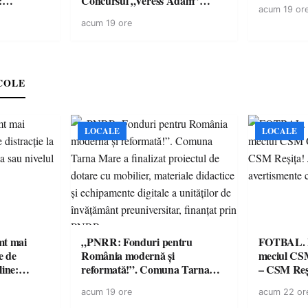
:
Concursul „Veress Ádám”
acum 19 or
ării cu
revine cu preparate
acum 19 ore
ricilor de
spectaculoase, premii și un jurat
în pericol
de renume
e
COLE
LOCALE
LOCALE
imt mai
„PNRR: Fonduri pentru
FOTBAL. Mă
e de
România modernă și
meciul CS
line:
reformată!”. Comuna Tarna
– CSM Reși
lul RTP?
Mare a finalizat proiectul de
avertisment
acum 19 ore
acum 22 or
dotare cu mobilier, materiale
suporteri