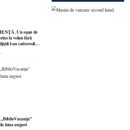
ENȚĂ. Un oșan de
prins la volan fără
țiștii l-au cadorosit
r penal
e
 „BiblioVacanța”
 în luna august