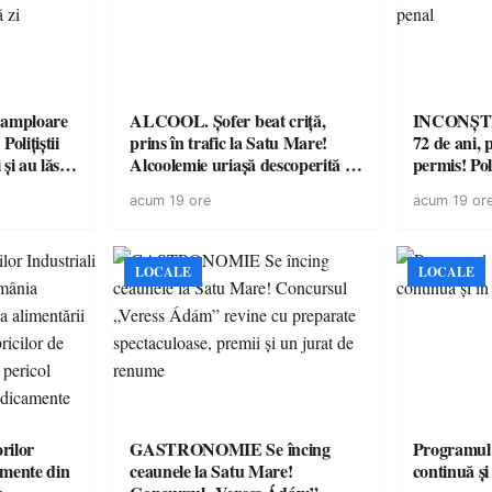
amploare
ALCOOL. Șofer beat criță,
INCONȘTI
olițiștii
prins în trafic la Satu Mare!
72 de ani, 
și au lăsat
Alcoolemie uriașă descoperită de
permis! Poli
într-o
polițiști
cu un dosa
acum 19 ore
acum 19 or
LOCALE
LOCALE
rilor
GASTRONOMIE Se încing
Programul
amente din
ceaunele la Satu Mare!
continuă și