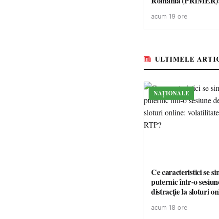
România (PRIMER)
“Întreruperea aliment
acum 19 ore
energie electrică a fab
medicamente va pune 
accesul pacienților la
medicamente esențial
ULTIMELE ARTI
NAȚIONALE
Ce caracteristici se s
puternic într-o sesiun
distracție la sloturi on
volatilitatea sau nive
acum 18 ore