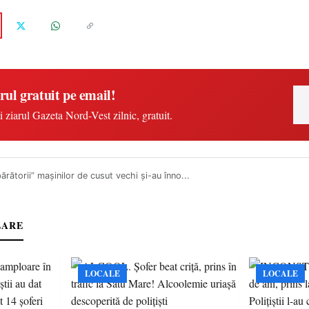
rul gratuit pe email!
i ziarul Gazeta Nord-Vest zilnic, gratuit.
rătorii” maşinilor de cusut vechi şi-au înno...
LARE
LOCALE
LOCALE