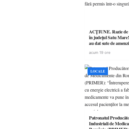
ACȚIUNE. Razie de 
în județul Satu Mare! P
au dat sute de amenzi 
14 șoferi fără permis 
acum 19 ore
singură zi
LOCALE
Patronatul Producăto
Industriali de Medic