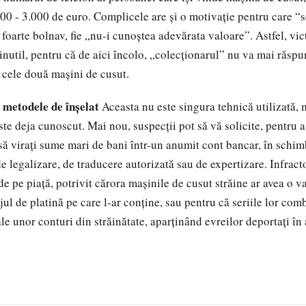
000 - 3.000 de euro. Complicele are şi o motivaţie pentru care “s
e foarte bolnav, fie „nu-i cunoştea adevărata valoare”. Astfel, vi
inutil, pentru că de aici încolo, „colecţionarul” nu va mai răspu
cele două maşini de cusut.
t metodele de înşelat
Aceasta nu este singura tehnică utilizată, 
te deja cunoscut. Mai nou, suspecţii pot să vă solicite, pentru
să viraţi sume mari de bani într-un anumit cont bancar, în schim
de legalizare, de traducere autorizată sau de expertizare. Infracto
e pe piaţă, potrivit cărora maşinile de cusut străine ar avea o v
jul de platină pe care l-ar conţine, sau pentru că seriile lor com
e unor conturi din străinătate, aparţinând evreilor deportaţi în