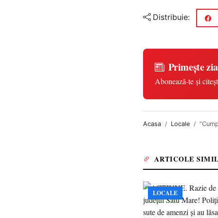
Distribuie:
Primește zia
Abonează-te și citeșt
Acasa
Locale
”Cumpă
ARTICOLE SIMI
LOCALE