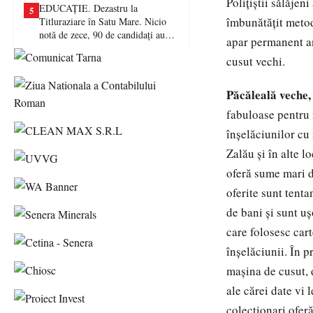
Poliţiştii sălăjen
EDUCAȚIE. Dezastru la
5
îmbunătăţit metode
Titluraziare în Satu Mare. Nicio
notă de zece, 90 de candidați au
apar permanent an
picat examenul
cusut vechi.
Păcăleală veche, 
fabuloase pentru m
înşelăciunilor cu 
Zalău şi în alte l
oferă sume mari d
oferite sunt tent
de bani şi sunt uş
care folosesc car
înşelăciunii. În 
maşina de cusut, 
ale cărei date vi 
colecţionari ofer