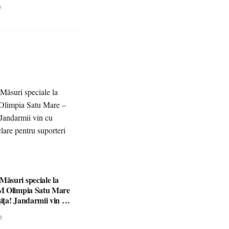
e
suri speciale la
M Olimpia Satu Mare
ța! Jandarmii vin cu
e clare pentru
e