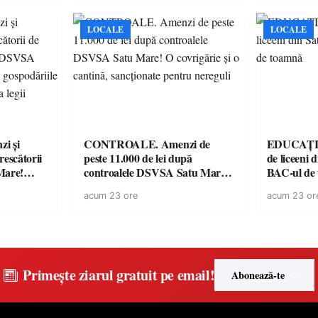
didactice și echipamente digitale
a unităților de învățământ
preuniversitar, finanțat prin
LOCALE
LOCALE
PNRR
i și
CONTROALE. Amenzi de
EDUCAȚIE.
rescătorii
peste 11.000 de lei după
de liceeni 
Mare!
controalele DSVSA Satu Mare!
BAC-ul de
ale în
O covrigărie și o cantină,
acum 23 ore
acum 23 or
ace apel la
sancționate pentru nereguli
Primește ziarul gratuit pe email!
Abonează-te