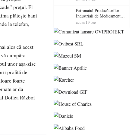
cadorosit cu un dosar penal
cade” preţul. El
Patronatul Producătorilor
ctima plăteşte bani
Industriali de Medicamente
din România (PRIMER):
acum 19 ore
nde la telefon,
“Întreruperea alimentării cu
energie electrică a fabricilor
de medicamente va pune în
pericol accesul pacienților la
mai ales că acest
medicamente esențiale
 a vă cumpăra
bul unor aşa-zise
rii profită de
aloare foarte
binate ar da
 al Doilea Război