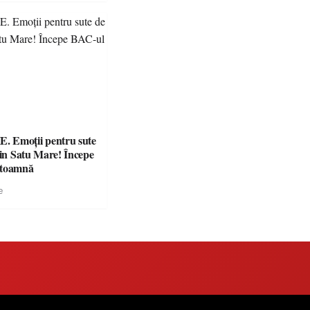
 Emoții pentru sute
din Satu Mare! Începe
 toamnă
e