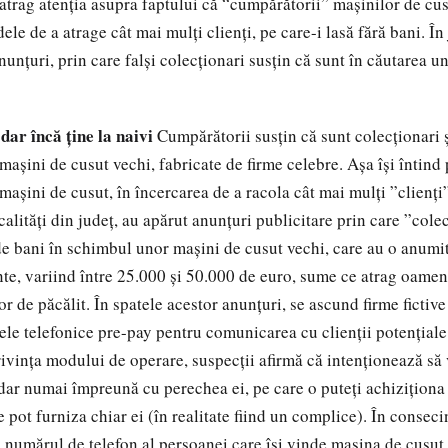
i atrag atenţia asupra faptului că “cumpărătorii” maşinilor de cu
le de a atrage cât mai mulţi clienţi, pe care-i lasă fără bani. În 
unţuri, prin care falşi colecţionari susţin că sunt în căutarea u
dar încă ţine la naivi
Cumpărătorii susţin că sunt colecţionari ş
aşini de cusut vechi, fabricate de firme celebre. Aşa îşi întind 
maşini de cusut, în încercarea de a racola cât mai mulţi ”clienţi
ocalităţi din judeţ, au apărut anunţuri publicitare prin care ”colec
e bani în schimbul unor maşini de cusut vechi, care au o anumită
ante, variind între 25.000 şi 50.000 de euro, sume ce atrag oamen
or de păcălit. În spatele acestor anunţuri, se ascund firme fictiv
tele telefonice pre-pay pentru comunicarea cu clienţii potenţiale
privinţa modului de operare, suspecţii afirmă că intenţionează s
dar numai împreună cu perechea ei, pe care o puteţi achiziţiona
le pot furniza chiar ei (în realitate fiind un complice). În consecin
ă numărul de telefon al persoanei care îşi vinde maşina de cusut,