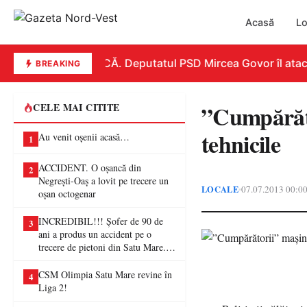
Acasă
Lo
REPLICĂ. Deputatul PSD Mircea Govor îl atacă du
BREAKING
”Cumpărător
CELE MAI CITITE
tehnicile
Au venit oșenii acasă…
1
ACCIDENT. O oșancă din
2
Negrești-Oaș a lovit pe trecere un
LOCALE
07.07.2013 00:0
•
oșan octogenar
INCREDIBIL!!! Șofer de 90 de
3
ani a produs un accident pe o
trecere de pietoni din Satu Mare. O
femeie a ajuns la spital
CSM Olimpia Satu Mare revine în
4
Liga 2!