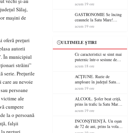
sut vechi şi-au
din România (PRIMER):
acum 19 ore
“Întreruperea alimentării cu
judeţul Sălaj,
energie electrică a fabricilor
GASTRONOMIE Se încing
nor maşini de
de medicamente va pune în
ceaunele la Satu Mare!
pericol accesul pacienților la
Concursul „Veress Ádám”
acum 19 ore
medicamente esențiale
revine cu preparate
spectaculoase, premii și un
i oferă preţuri
jurat de renume
ULTIMELE ȘTIRI
plasa autorii
Ce caracteristici se simt mai
”. În municipiul
puternic într-o sesiune de
ţionari străini”
distracție la sloturi online:
acum 18 ore
volatilitatea sau nivelul
 serie. Preţurile
RTP?
ACȚIUNE. Razie de
i care au nevoie
amploare în județul Satu
Mare! Polițiștii au dat sute
acum 19 ore
e sau persoane
de amenzi și au lăsat 14
 victime ale
șoferi fără permis într-o
ALCOOL. Șofer beat criță,
singură zi
prins în trafic la Satu Mare!
ă vă cumpere
Alcoolemie uriașă
acum 19 ore
 de la o persoană
descoperită de polițiști
INCONȘTIENȚĂ. Un oșan
ţă, falşii
de 72 de ani, prins la volan
 la preţuri
fără permis! Polițiștii l-au
acum 19 ore