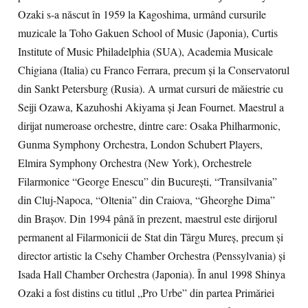
Ozaki s-a născut în 1959 la Kagoshima, urmând cursurile
muzicale la Toho Gakuen School of Music (Japonia), Curtis
Institute of Music Philadelphia (SUA), Academia Musicale
Chigiana (Italia) cu Franco Ferrara, precum şi la Conservatorul
din Sankt Petersburg (Rusia). A urmat cursuri de măiestrie cu
Seiji Ozawa, Kazuhoshi Akiyama şi Jean Fournet. Maestrul a
dirijat numeroase orchestre, dintre care: Osaka Philharmonic,
Gunma Symphony Orchestra, London Schubert Players,
Elmira Symphony Orchestra (New York), Orchestrele
Filarmonice “George Enescu” din Bucureşti, “Transilvania”
din Cluj-Napoca, “Oltenia” din Craiova, “Gheorghe Dima”
din Braşov. Din 1994 până în prezent, maestrul este dirijorul
permanent al Filarmonicii de Stat din Târgu Mureş, precum şi
director artistic la Csehy Chamber Orchestra (Penssylvania) şi
Isada Hall Chamber Orchestra (Japonia). În anul 1998 Shinya
Ozaki a fost distins cu titlul „Pro Urbe” din partea Primăriei