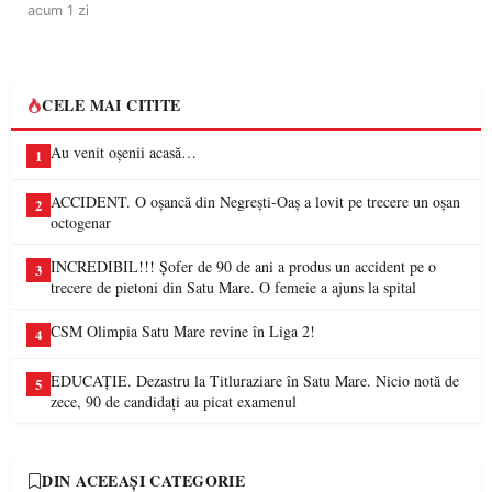
acum 1 zi
CELE MAI CITITE
Au venit oșenii acasă…
1
ACCIDENT. O oșancă din Negrești-Oaș a lovit pe trecere un oșan
2
octogenar
INCREDIBIL!!! Șofer de 90 de ani a produs un accident pe o
3
trecere de pietoni din Satu Mare. O femeie a ajuns la spital
CSM Olimpia Satu Mare revine în Liga 2!
4
EDUCAȚIE. Dezastru la Titluraziare în Satu Mare. Nicio notă de
5
zece, 90 de candidați au picat examenul
DIN ACEEAȘI CATEGORIE