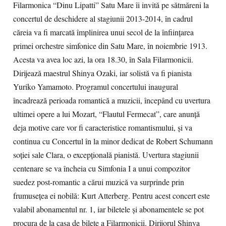
Filarmonica “Dinu Lipatti” Satu Mare îi invită pe sătmăreni la
concertul de deschidere al stagiunii 2013-2014, în cadrul
căreia va fi marcată împlinirea unui secol de la înfiinţarea
primei orchestre simfonice din Satu Mare, în noiembrie 1913.
Acesta va avea loc azi, la ora 18.30, în Sala Filarmonicii.
Dirijează maestrul Shinya Ozaki, iar solistă va fi pianista
Yuriko Yamamoto. Programul concertului inaugural
încadrează perioada romantică a muzicii, începând cu uvertura
ultimei opere a lui Mozart, “Flautul Fermecat”, care anunţă
deja motive care vor fi caracteristice romantismului, şi va
continua cu Concertul în la minor dedicat de Robert Schumann
soţiei sale Clara, o excepţională pianistă. Uvertura stagiunii
centenare se va încheia cu Simfonia I a unui compozitor
suedez post-romantic a cărui muzică va surprinde prin
frumuseţea ei nobilă: Kurt Atterberg. Pentru acest concert este
valabil abonamentul nr. 1, iar biletele şi abonamentele se pot
procura de la casa de bilete a Filarmonicii. Dirijorul Shinya