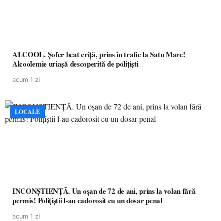
ALCOOL. Șofer beat criță, prins în trafic la Satu Mare!
Alcoolemie uriașă descoperită de polițiști
acum 1 zi
LOCALE
INCONȘTIENȚĂ. Un oșan de 72 de ani, prins la volan fără
permis! Polițiștii l-au cadorosit cu un dosar penal
acum 1 zi