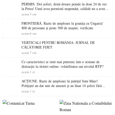
PERMIS. Doi șoferi, două dosare penale în doar 24 de ore
la Petea! Unul avea permisul suspendat, celălalt nu a avut
niciodată permis
acum 5 ore
FRONTIERĂ. Razie de amploare la granița cu Ungaria!
800 de persoane și peste 300 de mașini, verificate
acum 6 ore
VERTICALI PENTRU ROMÂNIA: JURNAL DE
CĂLĂTORIE FIJET
acum 7 ore
Ce caracteristici se simt mai puternic într-o sesiune de
distracție la sloturi online: volatilitatea sau nivelul RTP?
acum 1 zi
ACȚIUNE. Razie de amploare în județul Satu Mare!
Polițiștii au dat sute de amenzi și au lăsat 14 șoferi fără
permis într-o singură zi
acum 1 zi