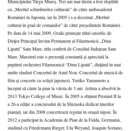
Municipiului Târgu Mureş. Trei ani mai târziu a fost răsplătit
cu „Meritul schimburilor culturale” de către ambasadorul
României în Japonia, iar în 2005 i s-a decernat „Meritul
cultural în grad de comandor” de către preşedintele României.
Pe data de 14 mai 2009, Ozaki primeşte titlul onorific de
Dirijor Principal Invitat Permanent al Filarmonicii „Dinu
Lipatti” Satu Mare, titlu conferit de Consiliul Judeţean Satu
Mare. Maestrul este o prezenţă constantă şi apreciată la
pupitrul orchestrei Filarmonicii “Dinu Lipatti”, dirijând în mai
multe rânduri Concertul de Anul Nou, Concertul de muzică de
film şi concerte cu solişti japonezi. Yuriko Yamamoto a
început să cânte la pian la vârsta de 3 ani. Artista a absolvit în
2013 Tokyo College of Music. În 2005 a obţinut Premiul II la
a 26-a ediţie a concursului de la Shizuoka dedicat tinerilor
pianişti, iar din 2008 concertează regulat în oraşul nipon. În
2012 a participat la Academia de Pian de la Fulda, Germania,
studiind cu Friedemann Rieger, Uta Weyand, Joaquin Soriano,