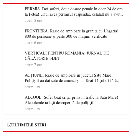
PERMIS. Doi șoferi, două dosare penale în doar 24 de ore
la Petea! Unul avea permisul suspendat, celălalt nu a avut
niciodată permis
acum 5 ore
FRONTIERĂ. Razie de amploare la granița cu Ungaria!
800 de persoane și peste 300 de mașini, verificate
acum 6 ore
VERTICALI PENTRU ROMÂNIA: JURNAL DE
CĂLĂTORIE FIJET
acum 7 ore
ACȚIUNE. Razie de amploare în județul Satu Mare!
Polițiștii au dat sute de amenzi și au lăsat 14 șoferi fără
permis într-o singură zi
acum 1 zi
ALCOOL. Șofer beat criță, prins în trafic la Satu Mare!
Alcoolemie uriașă descoperită de polițiști
acum 1 zi
ULTIMELE ȘTIRI