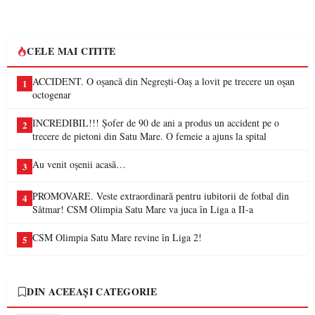
CELE MAI CITITE
ACCIDENT. O oșancă din Negrești-Oaș a lovit pe trecere un oșan
1
octogenar
INCREDIBIL!!! Șofer de 90 de ani a produs un accident pe o
2
trecere de pietoni din Satu Mare. O femeie a ajuns la spital
Au venit oșenii acasă…
3
PROMOVARE. Veste extraordinară pentru iubitorii de fotbal din
4
Sătmar! CSM Olimpia Satu Mare va juca în Liga a II-a
CSM Olimpia Satu Mare revine în Liga 2!
5
DIN ACEEAȘI CATEGORIE