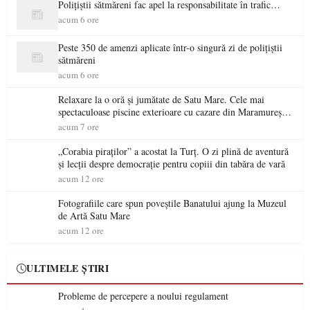
Polițiștii sătmăreni fac apel la responsabilitate în trafic…
acum 6 ore
Peste 350 de amenzi aplicate într-o singură zi de polițiștii
sătmăreni
acum 6 ore
Relaxare la o oră și jumătate de Satu Mare. Cele mai
spectaculoase piscine exterioare cu cazare din Maramureș,
ideale pentru o escapadă de vară
acum 7 ore
„Corabia piraților” a acostat la Turț. O zi plină de aventură
și lecții despre democrație pentru copiii din tabăra de vară
acum 12 ore
Fotografiile care spun poveștile Banatului ajung la Muzeul
de Artă Satu Mare
acum 12 ore
ULTIMELE ȘTIRI
Probleme de percepere a noului regulament