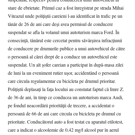
stare de ebrietate. Primul caz a fost înregistrat pe strada Mihai
Viteazul unde poliţiştii careieni l-au identificat în trafic pe un
tânăr de 26 de ani care deşi avea permisul de conducere
suspendat se afla la volanul unui autoturism marca Ford. În
consecinţă, tânărul este cercetat pentru săvârşirea infracţiunii
de conducere pe drumurile publice a unui autovehicul de către
o persoană al cărei drept de a conduce un autovehicul este
suspendat. Un alt şofer careian a participat în după-masa zilei
de luni la un eveniment rutier uşor, accidentând o persoană
care circula regulamentar cu bicicleta pe drumul prioritar.
Poliţiştii deplasaţi la faţa locului au constatat faptul că Imre Z.
de 36 de ani, în timp ce conducea un autoturism marca Audi,
pe fondul neacordării priorităţii de trecere, a accidentat o
persoană de 66 de ani care circula cu bicicleta pe drumul cu
prioritate. Conducătorul auto a fost testat cu aparatul etilotest,
care a indicat o alcoolemie de 0,42 mg/l alcool pur în aerul