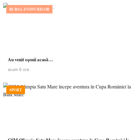
BURSA ZVONURILOR
Au venit oșenii acasă…
acum 6 ore
SPORT