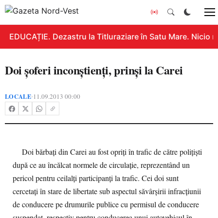
EDUCAȚIE. Dezastru la Titluraziare în Satu Mare. Nicio n
Doi şoferi inconştienţi, prinşi la Carei
LOCALE
11.09.2013 00:00
•
Doi bărbaţi din Carei au fost opriţi în trafic de către poliţişti
după ce au încălcat normele de circulaţie, reprezentând un
pericol pentru ceilalţi participanţi la trafic. Cei doi sunt
cercetaţi în stare de libertate sub aspectul săvârşirii infracţiunii
de conducere pe drumurile publice cu permisul de conducere
suspendat, respectiv pentru conducerea unui autovehicul în