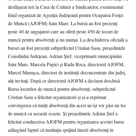
desfăşurat ieri la Casa de Cultură a Sindicatelor, evenimentul
fiind organizat de Agenţia Judeţeană pentru Ocuparea Forţei
de Muncă (AJOFM) Satu Mare. La bursă au fost prezenţi
peste 40 de angajatori care au oferit peste 450 de locuri de
muncă pentru absolvenţi şi nu numai. La deschiderea oficială a
bursei au fost prezenţi subprefectul Cristian Sasu, preşedintele
Consiliului Judeţean, Adrian Ştef, viceprimarii municipiului
Satu Mare, Marcela Papici şi Radu Roca, directorul AJOFM,
Marcel Maruşca, directori de instituţii deconcentrate din judeţ,
alţi invitaţi. După ce directorul AJOFM a declarat deschisă
Bursa locurilor de muncă pentru absolvenţi, subprefectul
Cristian Sasu a felicitat organizatorii şi şi-a exprimat
convingerea că mulţi absolvenţi din acest an îşi vor găsi un loc
de muncă cu această ocazie. Şi preşedintele Adrian Ştef a
felicitat conducerea AJOFM pentru organizarea acestei burse
adăugând faptul că instituţia sprijină tinerii absolvenţi în