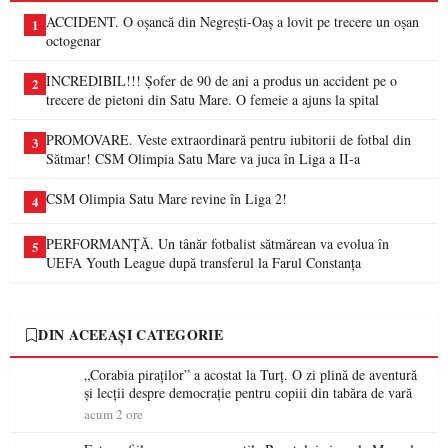
ACCIDENT. O oșancă din Negrești-Oaș a lovit pe trecere un oșan
1
octogenar
INCREDIBIL!!! Șofer de 90 de ani a produs un accident pe o
2
trecere de pietoni din Satu Mare. O femeie a ajuns la spital
PROMOVARE. Veste extraordinară pentru iubitorii de fotbal din
3
Sătmar! CSM Olimpia Satu Mare va juca în Liga a II-a
CSM Olimpia Satu Mare revine în Liga 2!
4
PERFORMANȚĂ. Un tânăr fotbalist sătmărean va evolua în
5
UEFA Youth League după transferul la Farul Constanța
DIN ACEEAȘI CATEGORIE
„Corabia piraților” a acostat la Turț. O zi plină de aventură
și lecții despre democrație pentru copiii din tabăra de vară
acum 2 ore