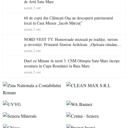
de Artă Satu Mare
acum 2 ore
60 de copii din Călinești-Oaș au descoperit patrimoniul
local la Casa Muzeu „Iacob Mărcuț”
acum 2 ore
NORD VEST TV. Homoroade mizează pe tradiție, turism
și investiții. Primarul Simion Ardelean: „Oțeloaia rămâne
un brand al Codrului”
acum 2 ore
Duel cu Minaur în turul 3. CSM Olimpia Satu Mare începe
aventura în Cupa României la Baia Mare
acum 2 ore