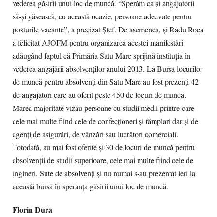
vederea găsirii unui loc de muncă. “Sperăm ca şi angajatorii
să-şi găsească, cu această ocazie, persoane adecvate pentru
posturile vacante”, a precizat Ştef. De asemenea, şi Radu Roca
a felicitat AJOFM pentru organizarea acestei manifestări
adăugând faptul că Primăria Satu Mare sprijină instituţia în
vederea angajării absolvenţilor anului 2013. La Bursa locurilor
de muncă pentru absolvenţi din Satu Mare au fost prezenţi 42
de angajatori care au oferit peste 450 de locuri de muncă.
Marea majoritate vizau persoane cu studii medii printre care
cele mai multe fiind cele de confecţioneri şi tâmplari dar şi de
agenţi de asigurări, de vânzări sau lucrători comerciali.
Totodată, au mai fost oferite şi 30 de locuri de muncă pentru
absolvenţii de studii superioare, cele mai multe fiind cele de
ingineri. Sute de absolvenţi şi nu numai s-au prezentat ieri la
această bursă în speranţa găsirii unui loc de muncă.
Florin Dura