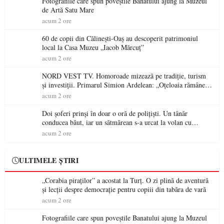
Fotografiile care spun poveștile Banatului ajung la Muzeul
de Artă Satu Mare
acum 2 ore
60 de copii din Călinești-Oaș au descoperit patrimoniul
local la Casa Muzeu „Iacob Mărcuț”
acum 2 ore
NORD VEST TV. Homoroade mizează pe tradiție, turism
și investiții. Primarul Simion Ardelean: „Oțeloaia rămâne
un brand al Codrului”
acum 2 ore
Doi șoferi prinși în doar o oră de polițiști. Un tânăr
conducea băut, iar un sătmărean s-a urcat la volan cu
permisul suspendat
acum 2 ore
ULTIMELE ȘTIRI
„Corabia piraților” a acostat la Turț. O zi plină de aventură
și lecții despre democrație pentru copiii din tabăra de vară
acum 2 ore
Fotografiile care spun poveștile Banatului ajung la Muzeul