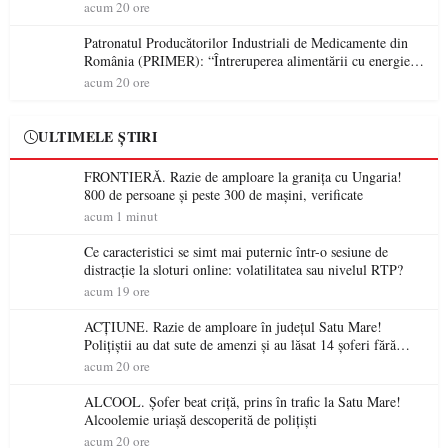
acum 20 ore
Patronatul Producătorilor Industriali de Medicamente din
România (PRIMER): “Întreruperea alimentării cu energie
electrică a fabricilor de medicamente va pune în pericol
acum 20 ore
accesul pacienților la medicamente esențiale
ULTIMELE ȘTIRI
FRONTIERĂ. Razie de amploare la granița cu Ungaria!
800 de persoane și peste 300 de mașini, verificate
acum 1 minut
Ce caracteristici se simt mai puternic într-o sesiune de
distracție la sloturi online: volatilitatea sau nivelul RTP?
acum 19 ore
ACȚIUNE. Razie de amploare în județul Satu Mare!
Polițiștii au dat sute de amenzi și au lăsat 14 șoferi fără
permis într-o singură zi
acum 20 ore
ALCOOL. Șofer beat criță, prins în trafic la Satu Mare!
Alcoolemie uriașă descoperită de polițiști
acum 20 ore