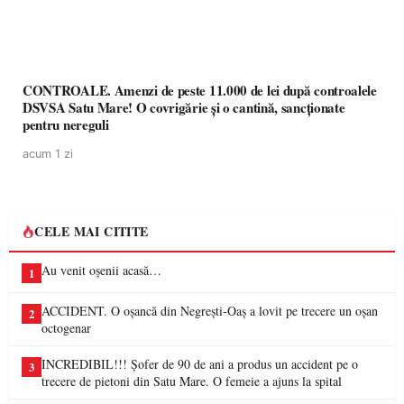
CONTROALE. Amenzi de peste 11.000 de lei după controalele
DSVSA Satu Mare! O covrigărie și o cantină, sancționate
pentru nereguli
acum 1 zi
CELE MAI CITITE
Au venit oșenii acasă…
1
ACCIDENT. O oșancă din Negrești-Oaș a lovit pe trecere un oșan
2
octogenar
INCREDIBIL!!! Șofer de 90 de ani a produs un accident pe o
3
trecere de pietoni din Satu Mare. O femeie a ajuns la spital