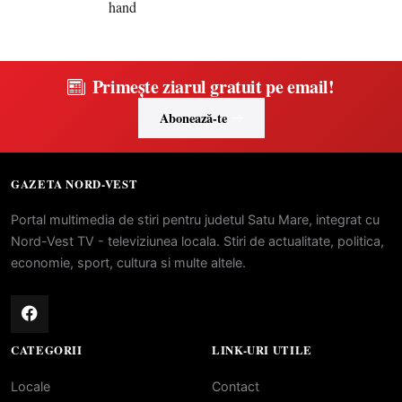
Primește ziarul gratuit pe email!
Abonează-te
GAZETA NORD-VEST
Portal multimedia de stiri pentru judetul Satu Mare, integrat cu
Nord-Vest TV - televiziunea locala. Stiri de actualitate, politica,
economie, sport, cultura si multe altele.
CATEGORII
LINK-URI UTILE
Locale
Contact