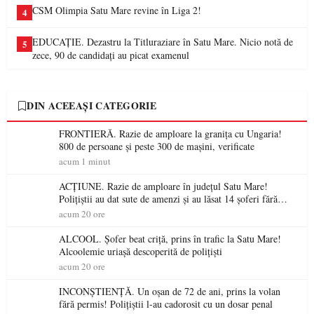
CSM Olimpia Satu Mare revine în Liga 2!
4
EDUCAȚIE. Dezastru la Titluraziare în Satu Mare. Nicio notă de
5
zece, 90 de candidați au picat examenul
DIN ACEEAȘI CATEGORIE
FRONTIERĂ. Razie de amploare la granița cu Ungaria!
800 de persoane și peste 300 de mașini, verificate
acum 1 minut
ACȚIUNE. Razie de amploare în județul Satu Mare!
Polițiștii au dat sute de amenzi și au lăsat 14 șoferi fără
permis într-o singură zi
acum 20 ore
ALCOOL. Șofer beat criță, prins în trafic la Satu Mare!
Alcoolemie uriașă descoperită de polițiști
acum 20 ore
INCONȘTIENȚĂ. Un oșan de 72 de ani, prins la volan
fără permis! Polițiștii l-au cadorosit cu un dosar penal