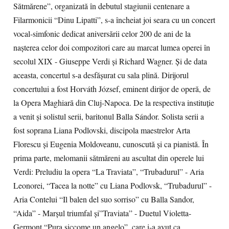
Sătmărene”, organizată în debutul stagiunii centenare a
Filarmonicii “Dinu Lipatti”, s-a încheiat joi seara cu un concert
vocal-simfonic dedicat aniversării celor 200 de ani de la
naşterea celor doi compozitori care au marcat lumea operei în
secolul XIX - Giuseppe Verdi şi Richard Wagner. Şi de data
aceasta, concertul s-a desfăşurat cu sala plină. Dirijorul
concertului a fost Horváth József, eminent dirijor de operă, de
la Opera Maghiară din Cluj-Napoca. De la respectiva instituţie
a venit şi solistul serii, baritonul Balla Sándor. Solista serii a
fost soprana Liana Podlovski, discipola maestrelor Arta
Florescu şi Eugenia Moldoveanu, cunoscută şi ca pianistă. În
prima parte, melomanii sătmăreni au ascultat din operele lui
Verdi: Preludiu la opera “La Traviata”, “Trubadurul” - Aria
Leonorei, “Tacea la notte” cu Liana Podlovsk, “Trubadurul” -
Aria Contelui “Il balen del suo sorriso” cu Balla Sandor,
“Aida” - Marşul triumfal şi”Traviata” - Duetul Violetta-
Germont “Pura siccome un angelo”, care i-a avut ca