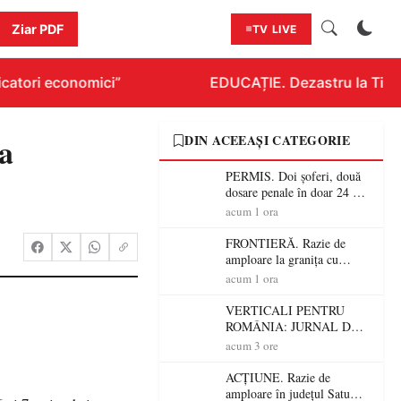
Ziar PDF
TV LIVE
catori economici”
EDUCAȚIE. Dezastru la Titlura
ia
DIN ACEEAȘI CATEGORIE
PERMIS. Doi șoferi, două
dosare penale în doar 24 de
ore la Petea! Unul avea
acum 1 ora
permisul suspendat, celălalt
nu a avut niciodată permis
FRONTIERĂ. Razie de
amploare la granița cu
Ungaria! 800 de persoane și
acum 1 ora
peste 300 de mașini,
verificate
VERTICALI PENTRU
ROMÂNIA: JURNAL DE
CĂLĂTORIE FIJET
acum 3 ore
ACȚIUNE. Razie de
amploare în județul Satu