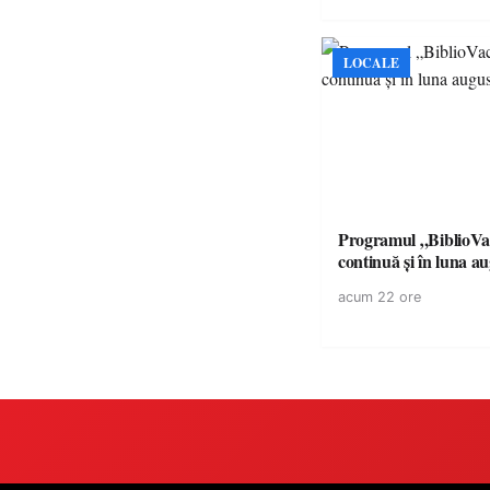
LOCALE
Programul „BiblioVa
continuă și în luna a
acum 22 ore