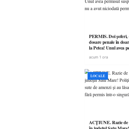
PERMIS. Doi șoferi,
dosare penale în doar
la Petea! Unul avea p
suspendat, celălalt nu
acum 1 ora
niciodată permis
LOCALE
ACȚIUNE. Razie de 
în județul Satu Mare! P