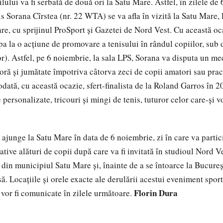
lului va fi serbată de două ori la Satu Mare. Astfel, în zilele de 
s Sorana Cîrstea (nr. 22 WTA) se va afla în vizită la Satu Mare, l
re, cu sprijinul ProSport şi Gazetei de Nord Vest. Cu această oc
ipa la o acţiune de promovare a tenisului în rândul copiilor, su
r). Astfel, pe 6 noiembrie, la sala LPS, Sorana va disputa un m
oră şi jumătate împotriva câtorva zeci de copii amatori sau pract
odată, cu această ocazie, sfert-finalista de la Roland Garros în 
personalizate, tricouri şi mingi de tenis, tuturor celor care-şi v
 ajunge la Satu Mare în data de 6 noiembrie, zi în care va partic
tive alături de copii după care va fi invitată în studioul Nord V
 din municipiul Satu Mare şi, înainte de a se întoarce la Bucureşt
să. Locaţiile şi orele exacte ale derulării acestui eveniment spo
Florin Dura
vor fi comunicate în zilele următoare.