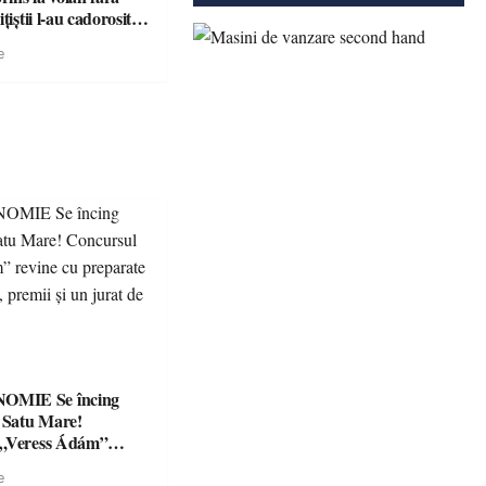
țiștii l-au cadorosit
r penal
e
Se încing
a Satu Mare!
 „Veress Ádám”
preparate
e
se, premii și un jurat