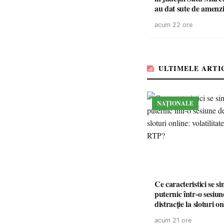
au dat sute de amenzi 
14 șoferi fără permis 
acum 22 ore
singură zi
ULTIMELE ARTI
NAȚIONALE
Ce caracteristici se s
puternic într-o sesiun
distracție la sloturi on
volatilitatea sau nive
acum 21 ore