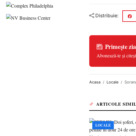
Distribuie:
Primește zia
Abonează-te și citeșt
Acasa
Locale
Sorana
ARTICOLE SIMI
LOCALE