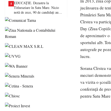
În 2013, ziua copi
EDUCAȚIE. Dezastru la
5
jucătoarea de teni
Titluraziare în Satu Mare. Nicio
notă de zece, 90 de candidați au
Primăriei Satu Ma
picat examenul
Cîrstea va partic
Day (Ziua Copiilo
de aproximativ o 
sportului alb. Tot
autografe pe poze 
lucru.
Sorana Cîrstea va
meciuri demonstra
va vizita o şcoală
conferinţă de pre
pentru Satu Mare 