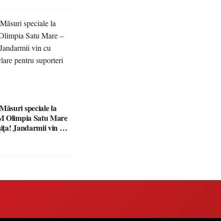
suri speciale la
M Olimpia Satu Mare
ța! Jandarmii vin cu
e clare pentru