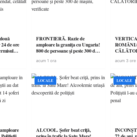
 două
FRONTIERĂ. Razie de
VERTICA
 24 de ore
amploare la granița cu Ungaria!
ROMÂNIA
ermisul
800 de persoane și peste 300 de
CĂLĂTOR
 a avut
mașini, verificate
acum 1 ora
acum 3 ore
LOCALE
LOCALE
amploare
ALCOOL. Șofer beat criță,
INCONȘTI
olițiștii
prins în trafic la Satu Mare!
72 de ani, 