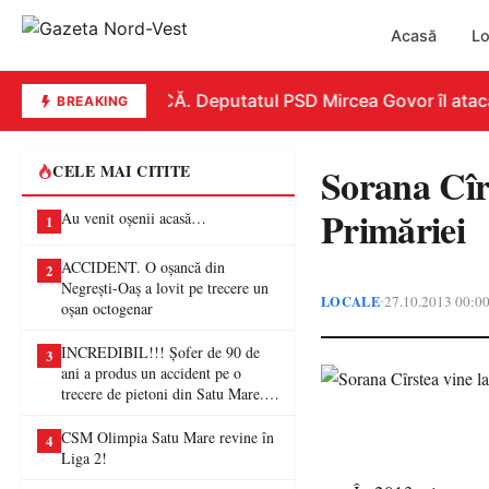
Acasă
Lo
REPLICĂ. Deputatul PSD Mircea Govor îl atacă du
BREAKING
Sorana Cîrs
CELE MAI CITITE
Primăriei
Au venit oșenii acasă…
1
ACCIDENT. O oșancă din
2
Negrești-Oaș a lovit pe trecere un
LOCALE
27.10.2013 00:0
•
oșan octogenar
INCREDIBIL!!! Șofer de 90 de
3
ani a produs un accident pe o
trecere de pietoni din Satu Mare. O
femeie a ajuns la spital
CSM Olimpia Satu Mare revine în
4
Liga 2!