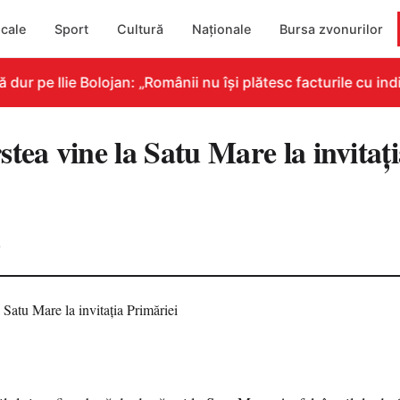
cale
Sport
Cultură
Naționale
Bursa zvonurilor
r pe Ilie Bolojan: „Românii nu își plătesc facturile cu indi
tea vine la Satu Mare la invitaţ
0