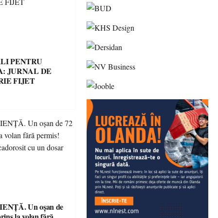
LI PENTRU
: JURNAL DE
IE FIJET
ENȚĂ. Un oșan de
prins la volan fără