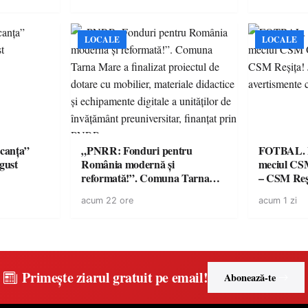
medicamente va pune în pericol
de renume
accesul pacienților la
medicamente esențiale
LOCALE
LOCALE
canța”
„PNRR: Fonduri pentru
FOTBAL. Mă
ugust
România modernă și
meciul CS
reformată!”. Comuna Tarna
– CSM Reși
Mare a finalizat proiectul de
avertisment
acum 22 ore
acum 1 zi
dotare cu mobilier, materiale
suporteri
didactice și echipamente digitale
a unităților de învățământ
preuniversitar, finanțat prin
PNRR
Primește ziarul gratuit pe email!
Abonează-te