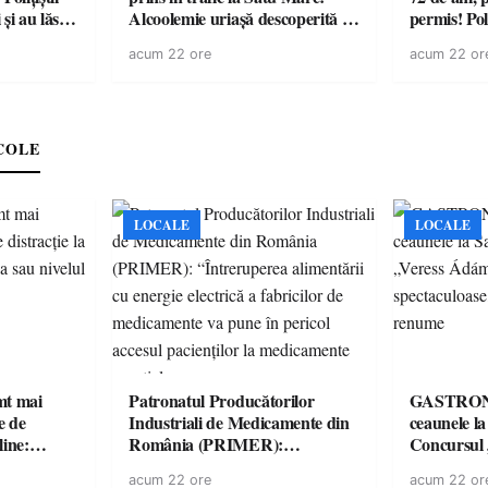
și au lăsat
Alcoolemie uriașă descoperită de
permis! Poli
într-o
polițiști
cu un dosa
acum 22 ore
acum 22 or
COLE
LOCALE
LOCALE
imt mai
Patronatul Producătorilor
GASTRONOMIE 
e de
Industriali de Medicamente din
ceaunele l
line:
România (PRIMER):
Concursul
lul RTP?
“Întreruperea alimentării cu
revine cu 
acum 22 ore
acum 22 or
energie electrică a fabricilor de
spectaculoa