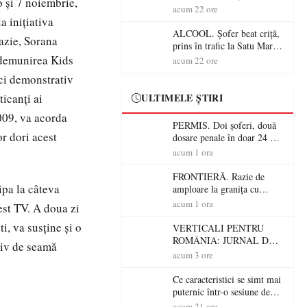
6 şi 7 noiembrie,
Mare! Polițiștii au dat sute
acum 22 ore
de amenzi și au lăsat 14
a iniţiativa
șoferi fără permis într-o
ALCOOL. Șofer beat criță,
azie, Sorana
singură zi
prins în trafic la Satu Mare!
Alcoolemie uriașă
b demunirea Kids
acum 22 ore
descoperită de polițiști
eci demonstrativ
icanţi ai
ULTIMELE ȘTIRI
2009, va acorda
PERMIS. Doi șoferi, două
or dori acest
dosare penale în doar 24 de
ore la Petea! Unul avea
acum 1 ora
permisul suspendat, celălalt
nu a avut niciodată permis
FRONTIERĂ. Razie de
ipa la câteva
amploare la granița cu
Ungaria! 800 de persoane și
acum 1 ora
est TV. A doua zi
peste 300 de mașini,
i, va susţine şi o
verificate
VERTICALI PENTRU
ROMÂNIA: JURNAL DE
rtiv de seamă
CĂLĂTORIE FIJET
acum 3 ore
Ce caracteristici se simt mai
puternic într-o sesiune de
distracție la sloturi online:
acum 21 ore