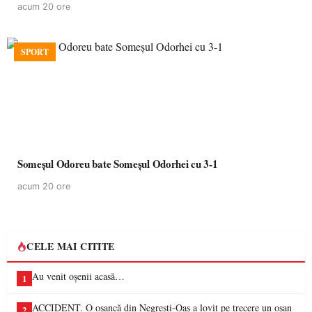
acum 20 ore
SPORT
Someșul Odoreu bate Someșul Odorhei cu 3-1
acum 20 ore
CELE MAI CITITE
Au venit oșenii acasă…
1
ACCIDENT. O oșancă din Negrești-Oaș a lovit pe trecere un oșan
2