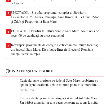
octogenar
SPECTACOL. S-a aflat programul complet al Sărbătorii
3
Castanelor 2026! Andra, Paraziții, Irina Rimes, Killa Fonic, Zdob
și Zdub și Fuego vin la Baia Mare
EDUCAȚIE. Dezastru la Titluraziare în Satu Mare. Nicio notă de
4
zece, 90 de candidați au picat examenul
Întreruperi programate de energie electrică în mai multe localități
5
din județul Satu Mare. Distribuție Energie Electrică România
anunță lucrări la rețea
DIN ACEEAȘI CATEGORIE
Canicula pune presiune pe județul Satu Mare: probleme cu
apa în șapte localități, debite minime pe râuri și mortalitate
piscicolă la Lacul Călinești
acum 1 ora
Trei accidente grave într-o singură zi în județul Satu Mare.
Un bărbat a murit, iar alte patru persoane au ajuns la spital