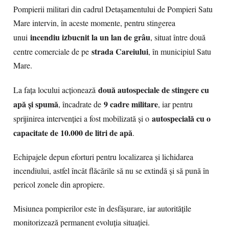
Pompierii militari din cadrul Detașamentului de Pompieri Satu
Mare intervin, în aceste momente, pentru stingerea
incendiu izbucnit la un lan de grâu
unui
, situat între două
strada Careiului
centre comerciale de pe
, în municipiul Satu
Mare.
două autospeciale de stingere cu
La fața locului acționează
apă și spumă
9 cadre militare
, încadrate de
, iar pentru
autospecială cu o
sprijinirea intervenției a fost mobilizată și o
capacitate de 10.000 de litri de apă
.
Echipajele depun eforturi pentru localizarea și lichidarea
incendiului, astfel încât flăcările să nu se extindă și să pună în
pericol zonele din apropiere.
Misiunea pompierilor este în desfășurare, iar autoritățile
monitorizează permanent evoluția situației.