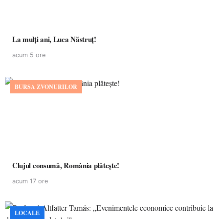
La mulţi ani, Luca Năstruţ!
acum 5 ore
BURSA ZVONURILOR
Clujul consumă, România plătește!
acum 17 ore
LOCALE