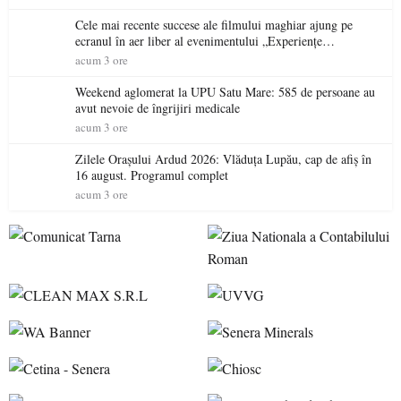
Cele mai recente succese ale filmului maghiar ajung pe
ecranul în aer liber al evenimentului „Experiențe
cinematografice Partium”
acum 3 ore
Weekend aglomerat la UPU Satu Mare: 585 de persoane au
avut nevoie de îngrijiri medicale
acum 3 ore
Zilele Orașului Ardud 2026: Vlăduța Lupău, cap de afiș în
16 august. Programul complet
acum 3 ore