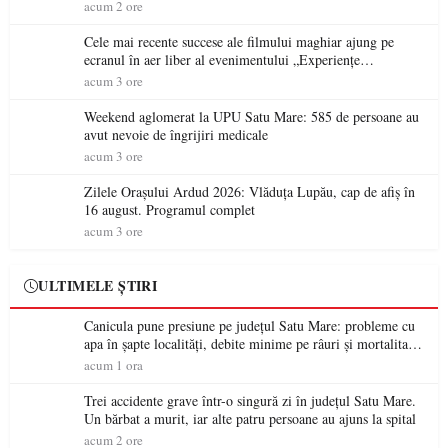
acum 2 ore
Cele mai recente succese ale filmului maghiar ajung pe
ecranul în aer liber al evenimentului „Experiențe
cinematografice Partium”
acum 3 ore
Weekend aglomerat la UPU Satu Mare: 585 de persoane au
avut nevoie de îngrijiri medicale
acum 3 ore
Zilele Orașului Ardud 2026: Vlăduța Lupău, cap de afiș în
16 august. Programul complet
acum 3 ore
ULTIMELE ȘTIRI
Canicula pune presiune pe județul Satu Mare: probleme cu
apa în șapte localități, debite minime pe râuri și mortalitate
piscicolă la Lacul Călinești
acum 1 ora
Trei accidente grave într-o singură zi în județul Satu Mare.
Un bărbat a murit, iar alte patru persoane au ajuns la spital
acum 2 ore