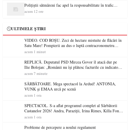
Polițiștii sătmăreni fac apel la responsabilitate în trafic…
acum 12 ore
ULTIMELE ȘTIRI
VIDEO. COD ROȘU. Zeci de hectare mistuite de flăcări în
Satu Mare! Pompierii au dus o luptă contracronometru
pentru a salva o pădure de la dezastru
acum 1 minut
REPLICĂ. Deputatul PSD Mircea Govor îl atacă dur pe
Ilie Bolojan: „Românii nu își plătesc facturile cu indicatori
economici”
acum 7 minute
SĂRBĂTOARE. Mega spectacol la Ardud! ANTONIA,
VUNK și EMAA urcă pe scenă
acum 1 ora
SPECTACOL. S-a aflat programul complet al Sărbătorii
Castanelor 2026! Andra, Paraziții, Irina Rimes, Killa Fonic,
Zdob și Zdub și Fuego vin la Baia Mare
acum 1 ora
Probleme de percepere a noului regulament