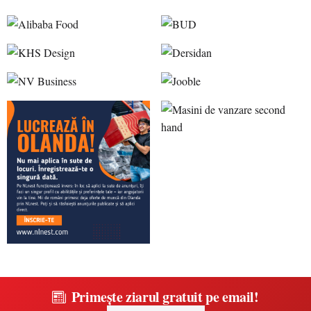
Primește ziarul gratuit pe email!