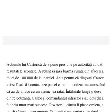
|
Acţiunile lui Castorică de a pune presiune pe autorităţi au dat
rezultatele scontate. A reuşit să iasă basma curată din afacerea
mitei de 100.000 de lei paralei. Asta pentru că dinţosul Castor
a fost lăsat să-i contacteze pe cei care i-au cotizat, necunoscând
că au de-a face cu un asemenea ratat. Întâlnirile lungi şi dese
dintre cotizanţi, Castor şi comandantul infractor s-au dovedit a
fi cheia unor mari succese. Rozătorul, căruia îi place omleta, a
reuşit să instaureze omerta. Oamenii s-au speriat şi au declarat