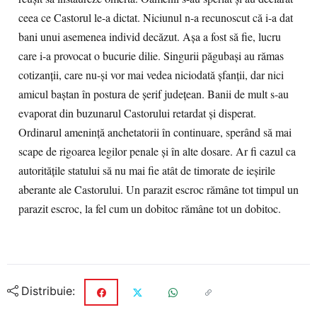
ceea ce Castorul le-a dictat. Niciunul n-a recunoscut că i-a dat
bani unui asemenea individ decăzut. Aşa a fost să fie, lucru
care i-a provocat o bucurie dilie. Singurii păgubaşi au rămas
cotizanţii, care nu-şi vor mai vedea niciodată şfanţii, dar nici
amicul baştan în postura de şerif judeţean. Banii de mult s-au
evaporat din buzunarul Castorului retardat şi disperat.
Ordinarul ameninţă anchetatorii în continuare, sperând să mai
scape de rigoarea legilor penale şi în alte dosare. Ar fi cazul ca
autorităţile statului să nu mai fie atât de timorate de ieşirile
aberante ale Castorului. Un parazit escroc rămâne tot timpul un
parazit escroc, la fel cum un dobitoc rămâne tot un dobitoc.
Distribuie: