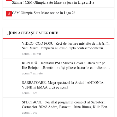
Sătmar! CSM Olimpia Satu Mare va juca în Liga a II-a
CSM Olimpia Satu Mare revine în Liga 2!
5
DIN ACEEAȘI CATEGORIE
VIDEO. COD ROȘU. Zeci de hectare mistuite de flăcări în
Satu Mare! Pompierii au dus o luptă contracronometru
pentru a salva o pădure de la dezastru
acum 1 minut
REPLICĂ. Deputatul PSD Mircea Govor îl atacă dur pe
Ilie Bolojan: „Românii nu își plătesc facturile cu indicatori
economici”
acum 7 minute
SĂRBĂTOARE. Mega spectacol la Ardud! ANTONIA,
VUNK și EMAA urcă pe scenă
acum 1 ora
SPECTACOL. S-a aflat programul complet al Sărbătorii
Castanelor 2026! Andra, Paraziții, Irina Rimes, Killa Fonic,
Zdob și Zdub și Fuego vin la Baia Mare
acum 1 ora