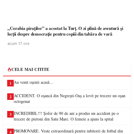
„Corabia piraților” a acostat la Turț. O zi plină de aventură și
lecții despre democrație pentru copiii din tabăra de vară
acum 17 ore
CELE MAI CITITE
Au venit oșenii acasă…
1
ACCIDENT. O oșancă din Negrești-Oaș a lovit pe trecere un oșan
2
octogenar
INCREDIBIL!!! Șofer de 90 de ani a produs un accident pe o
3
trecere de pietoni din Satu Mare. O femeie a ajuns la spital
PROMOVARE. Veste extraordinară pentru iubitorii de fotbal din
4