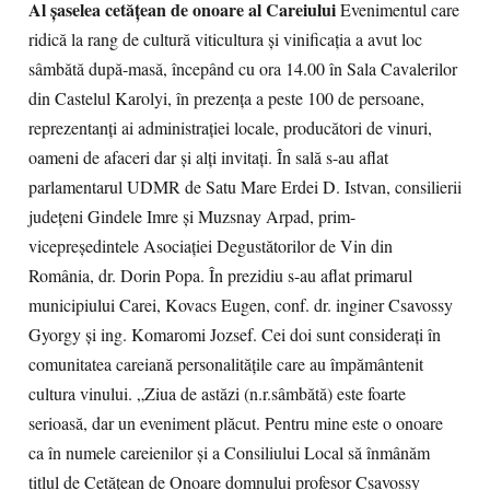
Al şaselea cetăţean de onoare al Careiului
Evenimentul care
ridică la rang de cultură viticultura şi vinificaţia a avut loc
sâmbătă după-masă, începând cu ora 14.00 în Sala Cavalerilor
din Castelul Karolyi, în prezenţa a peste 100 de persoane,
reprezentanţi ai administraţiei locale, producători de vinuri,
oameni de afaceri dar şi alţi invitaţi. În sală s-au aflat
parlamentarul UDMR de Satu Mare Erdei D. Istvan, consilierii
judeţeni Gindele Imre şi Muzsnay Arpad, prim-
vicepreşedintele Asociaţiei Degustătorilor de Vin din
România, dr. Dorin Popa. În prezidiu s-au aflat primarul
municipiului Carei, Kovacs Eugen, conf. dr. inginer Csavossy
Gyorgy şi ing. Komaromi Jozsef. Cei doi sunt consideraţi în
comunitatea careiană personalităţile care au împământenit
cultura vinului. „Ziua de astăzi (n.r.sâmbătă) este foarte
serioasă, dar un eveniment plăcut. Pentru mine este o onoare
ca în numele careienilor şi a Consiliului Local să înmânăm
titlul de Cetăţean de Onoare domnului profesor Csavossy