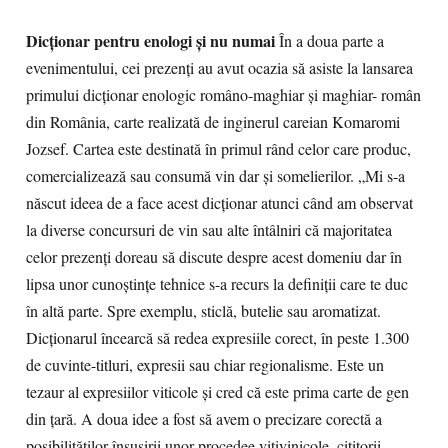
Dicţionar pentru enologi şi nu numai
În a doua parte a
evenimentului, cei prezenţi au avut ocazia să asiste la lansarea
primului dicţionar enologic româno-maghiar şi maghiar- român
din România, carte realizată de inginerul careian Komaromi
Jozsef. Cartea este destinată în primul rând celor care produc,
comercializează sau consumă vin dar şi somelierilor. „Mi s-a
născut ideea de a face acest dicţionar atunci când am observat
la diverse concursuri de vin sau alte întâlniri că majoritatea
celor prezenţi doreau să discute despre acest domeniu dar în
lipsa unor cunoştinţe tehnice s-a recurs la definiţii care te duc
în altă parte. Spre exemplu, sticlă, butelie sau aromatizat.
Dicţionarul încearcă să redea expresiile corect, în peste 1.300
de cuvinte-titluri, expresii sau chiar regionalisme. Este un
tezaur al expresiilor viticole şi cred că este prima carte de gen
din ţară. A doua idee a fost să avem o precizare corectă a
posibilităţilor însuşirii unor procedee vitivinicole, cititorii