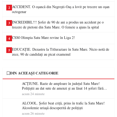
ACCIDENT. O oșancă din Negrești-Oaș a lovit pe trecere un oșan
2
octogenar
INCREDIBIL!!! Șofer de 90 de ani a produs un accident pe o
3
trecere de pietoni din Satu Mare. O femeie a ajuns la spital
CSM Olimpia Satu Mare revine în Liga 2!
4
EDUCAȚIE. Dezastru la Titluraziare în Satu Mare. Nicio notă de
5
zece, 90 de candidați au picat examenul
DIN ACEEAȘI CATEGORIE
ACȚIUNE. Razie de amploare în județul Satu Mare!
Polițiștii au dat sute de amenzi și au lăsat 14 șoferi fără
permis într-o singură zi
acum 24 minute
ALCOOL. Șofer beat criță, prins în trafic la Satu Mare!
Alcoolemie uriașă descoperită de polițiști
acum 26 minute