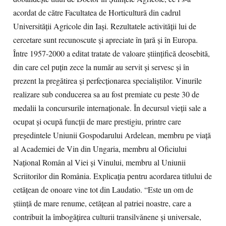
acordat de către Facultatea de Horticultură din cadrul
Universităţii Agricole din Iaşi. Rezultatele activităţii lui de
cercetare sunt recunoscute şi apreciate în ţară şi în Europa.
Între 1957-2000 a editat tratate de valoare ştiinţifică deosebită,
din care cel puţin zece la număr au servit şi servesc şi în
prezent la pregătirea şi perfecţionarea specialiştilor. Vinurile
realizare sub conducerea sa au fost premiate cu peste 30 de
medalii la concursurile internaţionale. În decursul vieţii sale a
ocupat şi ocupă funcţii de mare prestigiu, printre care
preşedintele Uniunii Gospodarului Ardelean, membru pe viaţă
al Academiei de Vin din Ungaria, membru al Oficiului
Naţional Român al Viei şi Vinului, membru al Uniunii
Scriitorilor din România. Explicaţia pentru acordarea titlului de
cetăţean de onoare vine tot din Laudatio. “Este un om de
ştiinţă de mare renume, cetăţean al patriei noastre, care a
contribuit la îmbogăţirea culturii transilvănene şi universale,