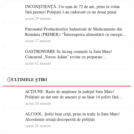
INCONȘTIENȚĂ. Un oșan de 72 de ani, prins la volan
fără permis! Polițiștii l-au cadorosit cu un dosar penal
acum 29 minute
Patronatul Producătorilor Industriali de Medicamente din
România (PRIMER): “Întreruperea alimentării cu energie
electrică a fabricilor de medicamente va pune în pericol
acum 37 minute
accesul pacienților la medicamente esențiale
GASTRONOMIE Se încing ceaunele la Satu Mare!
Concursul „Veress Ádám” revine cu preparate
spectaculoase, premii și un jurat de renume
acum 42 minute
ULTIMELE ȘTIRI
ACȚIUNE. Razie de amploare în județul Satu Mare!
Polițiștii au dat sute de amenzi și au lăsat 14 șoferi fără
permis într-o singură zi
acum 24 minute
ALCOOL. Șofer beat criță, prins în trafic la Satu Mare!
Alcoolemie uriașă descoperită de polițiști
acum 26 minute