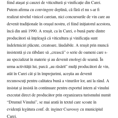
fiind ataşat şi cauzei de viticultură şi vinificaţie din Carei.
Putem afirma cu convingere deplină, că fără el nu s-ar fi
realizat nivelul vinicol careian, nici concursurile de vin care au
devenit tradiţionale în oraşul nostru, el fiind iniţiatorul acestora,
încă din anii 1990. A reuşit, ca în Carei, o bună parte dintre
producători să înţeleagă că viticultura şi vinificaţia sunt
îndeletniciri plăcute, creatoare, lăudabile. A reuşit prin muncă
insistentă şi cu răbdare să „crească” o serie de oameni care s-
au specializat în materie şi au devenit enologi de seamă. În
urma activităţii lui, parcă „au răsărit” mulţi producători de vin,
atât în Carei cât şi în împrejurimi, aceştia au devenit
recunoscuţi pentru calitatea bună a vinurilor lor, ani la rând. A
insistat şi insistă în continuare pentru exportul intern al vinului
executat direct de producător prin organizarea turismului numit
“Drumul Vinului”, se mai arată în textul care scoate în
evidenţă legătura conf. dr. inginer Csavossy cu municipiul
Carei.