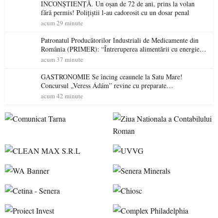
INCONȘTIENȚĂ. Un oșan de 72 de ani, prins la volan
fără permis! Polițiștii l-au cadorosit cu un dosar penal
acum 29 minute
Patronatul Producătorilor Industriali de Medicamente din
România (PRIMER): “Întreruperea alimentării cu energie
electrică a fabricilor de medicamente va pune în pericol
acum 37 minute
accesul pacienților la medicamente esențiale
GASTRONOMIE Se încing ceaunele la Satu Mare!
Concursul „Veress Ádám” revine cu preparate
spectaculoase, premii și un jurat de renume
acum 42 minute