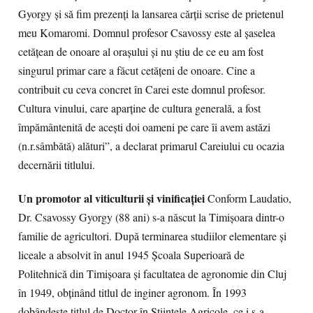
Gyorgy şi să fim prezenţi la lansarea cărţii scrise de prietenul
meu Komaromi. Domnul profesor Csavossy este al şaselea
cetăţean de onoare al oraşului şi nu ştiu de ce eu am fost
singurul primar care a făcut cetăţeni de onoare. Cine a
contribuit cu ceva concret în Carei este domnul profesor.
Cultura vinului, care aparţine de cultura generală, a fost
împământenită de aceşti doi oameni pe care îi avem astăzi
(n.r.sâmbătă) alături”, a declarat primarul Careiului cu ocazia
decernării titlului.
Un promotor al viticulturii şi vinificaţiei
Conform Laudatio,
Dr. Csavossy Gyorgy (88 ani) s-a născut la Timişoara dintr-o
familie de agricultori. După terminarea studiilor elementare şi
liceale a absolvit în anul 1945 Şcoala Superioară de
Politehnică din Timişoara şi facultatea de agronomie din Cluj
în 1949, obţinând titlul de inginer agronom. În 1993
dobândeşte titlul de Doctor în Ştiinţele Agricole, ce i s-a