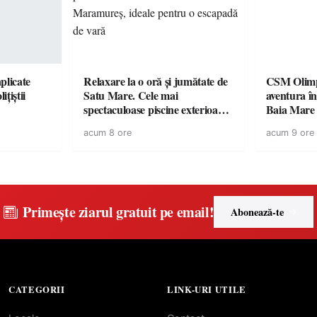
plicate
Relaxare la o oră și jumătate de
CSM Olimp
ițiștii
Satu Mare. Cele mai
aventura în Cupa României la
spectaculoase piscine exterioare
Baia Mare
cu cazare din Maramureș, ideale
acum 8 ore
acum 9 ore
pentru o escapadă de vară
Primește ziarul gratuit pe email!
Abonează-te
CATEGORII
LINK-URI UTILE