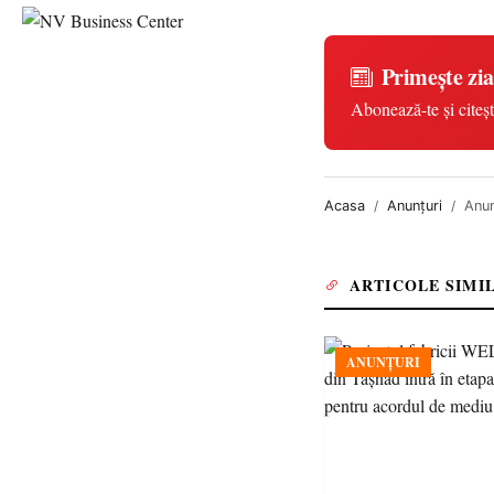
Primește zia
Abonează-te și citeșt
Acasa
Anunțuri
Anun
ARTICOLE SIMI
ANUNȚURI