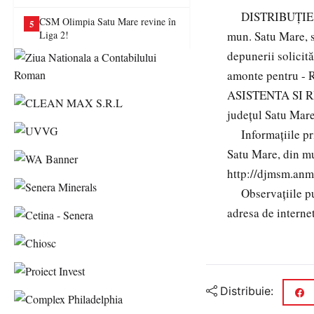
va juca în Liga a II-a
DISTRIBUȚIE E
CSM Olimpia Satu Mare revine în
5
Liga 2!
mun. Satu Mare, s
depunerii solicită
amonte pentru - 
ASISTENTA SI R
județul Satu Mare
Informațiile priv
Satu Mare, din mu
http://djmsm.anmap
Observațiile publ
adresa de intern
Distribuie: