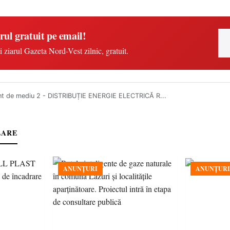
rul gratuit pe email!
i ziarul Gazeta Nord-Vest zilnic, gratuit.
t de mediu 2 - DISTRIBUȚIE ENERGIE ELECTRICĂ R...
LARE
ANUNȚURI
ANUNȚURI