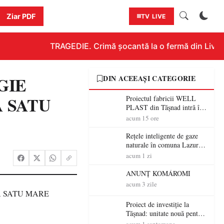
Ziar PDF
TV LIVE
TRAGEDIE. Crimă șocantă la o fermă din Livada!
RGIE
DIN ACEEAȘI CATEGORIE
 SATU
Proiectul fabricii WELL
PLAST din Tășnad intră în
etapa de încadrare pentru
acum 15 ore
acordul de mediu
Rețele inteligente de gaze
naturale în comuna Lazuri și
localitățile aparținătoare.
acum 1 zi
Proiectul intră în etapa de
consultare publică
ANUNȚ KOMÁROMI
acum 3 zile
Proiect de investiție la
Tășnad: unitate nouă pentru
fabricarea produselor din