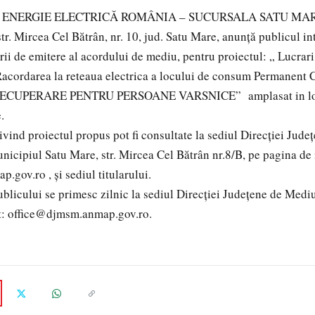
NERGIE ELECTRICĂ ROMÂNIA – SUCURSALA SATU MARE, 
tr. Mircea Cel Bătrân, nr. 10, jud. Satu Mare, anunță publicul in
rii de emitere al acordului de mediu, pentru proiectul: „ Lucrari 
Racordarea la reteaua electrica a locului de consum Permanen
ECUPERARE PENTRU PERSOANE VARSNICE” amplasat in loc. 
.
ind proiectul propus pot fi consultate la sediul Direcției Jud
nicipiul Satu Mare, str. Mircea Cel Bătrân nr.8/B, pe pagina de 
.gov.ro , și sediul titularului.
icului se primesc zilnic la sediul Direcției Județene de Medi
et: office@djmsm.anmap.gov.ro.