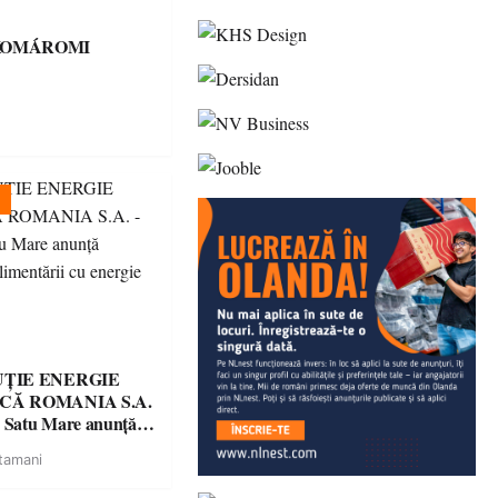
KOMÁROMI
UȚIE ENERGIE
CĂ ROMANIA S.A.
a Satu Mare anunţă
a alimentării cu
tamani
ctrică