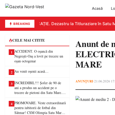
Acasă
Lo
EDUCAȚIE. Dezastru la Titluraziare în Satu Ma
BREAKING
Anunt de
CELE MAI CITITE
ELECTRI
ACCIDENT. O oșancă din
1
Negrești-Oaș a lovit pe trecere un
MARE
oșan octogenar
Au venit oșenii acasă…
2
ANUNȚURI
21.06.2026 17
•
INCREDIBIL!!! Șofer de 90 de
3
ani a produs un accident pe o
trecere de pietoni din Satu Mare. O
femeie a ajuns la spital
PROMOVARE. Veste extraordinară
4
pentru iubitorii de fotbal din
Sătmar! CSM Olimpia Satu Mare