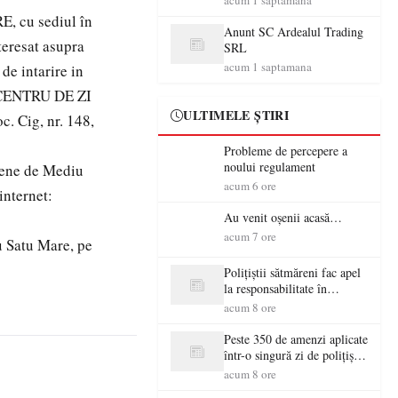
acum 1 saptamana
beton
cu sediul în
Anunt SC Ardealul Trading
teresat asupra
SRL
acum 1 saptamana
de intarire in
t CENTRU DE ZI
ULTIMELE ȘTIRI
Cig, nr. 148,
Probleme de percepere a
noului regulament
ețene de Mediu
acum 6 ore
internet:
Au venit oșenii acasă…
acum 7 ore
u Satu Mare, pe
Polițiștii sătmăreni fac apel
la responsabilitate în
trafic…
acum 8 ore
Peste 350 de amenzi aplicate
într-o singură zi de polițiștii
sătmăreni
acum 8 ore