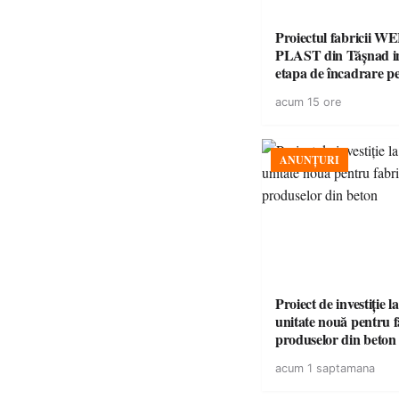
Proiectul fabricii W
PLAST din Tășnad in
etapa de încadrare p
acordul de mediu
acum 15 ore
ANUNȚURI
Proiect de investiție 
unitate nouă pentru 
produselor din beton
acum 1 saptamana