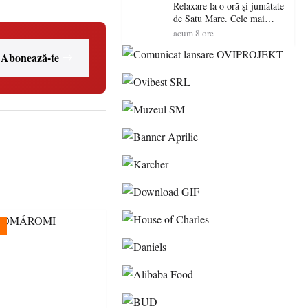
Relaxare la o oră și jumătate
de Satu Mare. Cele mai
spectaculoase piscine
acum 8 ore
exterioare cu cazare din
Maramureș, ideale pentru o
Abonează-te
escapadă de vară