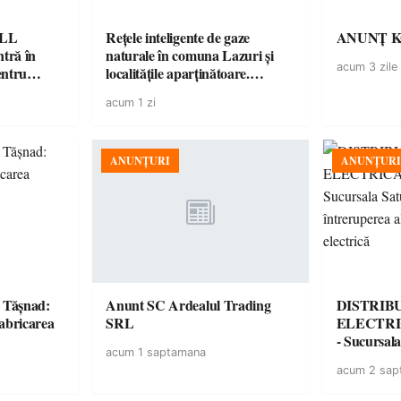
ELL
Rețele inteligente de gaze
ANUNȚ 
tră în
naturale în comuna Lazuri și
acum 3 zile
entru
localitățile aparținătoare.
Proiectul intră în etapa de
acum 1 zi
consultare publică
ANUNȚURI
ANUNȚURI
la Tășnad:
Anunt SC Ardealul Trading
DISTRIB
fabricarea
SRL
ELECTRI
- Sucursal
acum 1 saptamana
întrerupere
acum 2 sap
energie ele