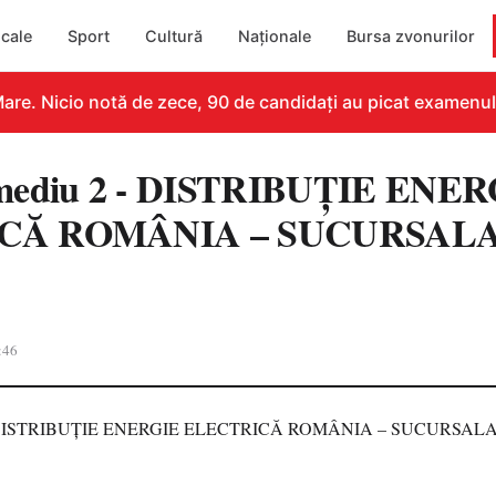
cale
Sport
Cultură
Naționale
Bursa zvonurilor
re. Nicio notă de zece, 90 de candidați au picat examenul
 mediu 2 - DISTRIBUȚIE ENE
CĂ ROMÂNIA – SUCURSALA
:46