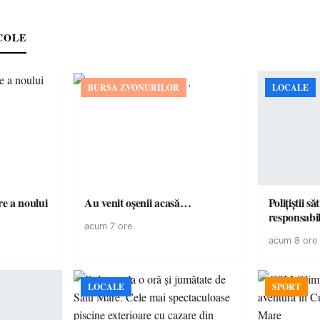
COLE
BURSA ZVONURILOR
LOCALE
e a noului
Au venit oșenii acasă…
Polițiștii s
acum 7 ore
acum 8 ore
LOCALE
SPORT