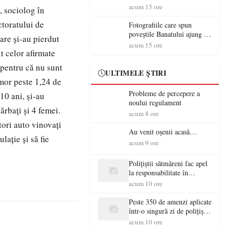
aventură și lecții despre
acum 15 ore
n, sociolog în
democrație pentru copiii din
ctoratului de
tabăra de vară
Fotografiile care spun
poveștile Banatului ajung la
care şi-au pierdut
Muzeul de Artă Satu Mare
acum 15 ore
t celor afirmate
 pentru că nu sunt
ULTIMELE ȘTIRI
e mor peste 1,24 de
Probleme de percepere a
10 ani, şi-au
noului regulament
ărbaţi şi 4 femei.
acum 8 ore
tori auto vinovaţi
Au venit oșenii acasă…
laţie şi să fie
acum 9 ore
Polițiștii sătmăreni fac apel
la responsabilitate în
trafic…
acum 10 ore
Peste 350 de amenzi aplicate
într-o singură zi de polițiștii
sătmăreni
acum 10 ore