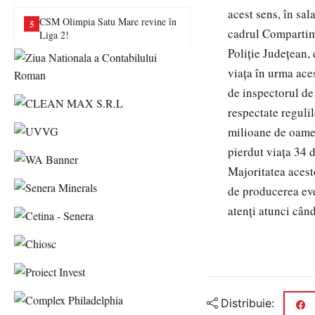
va juca în Liga a II-a
acest sens, în sal
CSM Olimpia Satu Mare revine în
5
cadrul Compartime
Liga 2!
Poliţie Judeţean, 
viaţa în urma aces
de inspectorul de
respectate regulil
milioane de oameni
pierdut viaţa 34 d
Majoritatea acest
de producerea even
atenţi atunci cân
Distribuie: