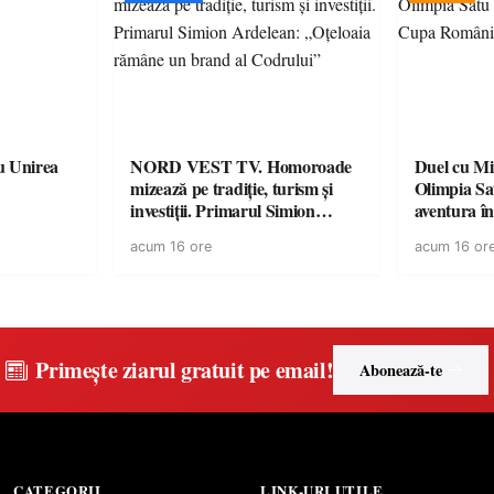
u Unirea
NORD VEST TV. Homoroade
Duel cu Mi
mizează pe tradiție, turism și
Olimpia Sa
investiții. Primarul Simion
aventura î
Ardelean: „Oțeloaia rămâne un
Baia Mare
acum 16 ore
acum 16 or
brand al Codrului”
Primește ziarul gratuit pe email!
Abonează-te
CATEGORII
LINK-URI UTILE