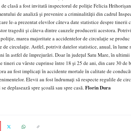
a de clasă a fost invitată inspectorul de poliţie Felicia Hrihorişa
ntului de analiză şi prevenire a criminalităţii din cadrul Inspe
care le-a prezentat elevilor câteva date statistice despre tinerii 
tor tragedii şi câteva dintre cauzele producerii acestora. Potrivi
 poliţie, marea majoritate a accidentelor de circulaţie se produc
e de circulaţie. Astfel, potrivit datelor statistice, anual, în lum
 în astfel de împrejurări. Doar în judeţul Satu Mare, în ultimii 
e tineri cu vârste cuprinse între 18 şi 25 de ani, din care 30 de b
ora au fost implicaţi în accidente mortale în calitate de conducă
imentelor. Elevii au fost îndrumaţi să respecte regulile de circu
Florin Dura
d se deplasează spre şcoală sau spre casă.