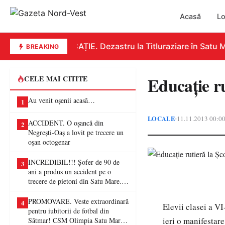
Acasă
Lo
EDUCAȚIE. Dezastru la Titluraziare în Satu Ma
BREAKING
Educaţie ru
CELE MAI CITITE
Au venit oșenii acasă…
1
LOCALE
11.11.2013 00:0
•
ACCIDENT. O oșancă din
2
Negrești-Oaș a lovit pe trecere un
oșan octogenar
INCREDIBIL!!! Șofer de 90 de
3
ani a produs un accident pe o
trecere de pietoni din Satu Mare. O
femeie a ajuns la spital
PROMOVARE. Veste extraordinară
4
Elevii clasei a V
pentru iubitorii de fotbal din
ieri o manifestare
Sătmar! CSM Olimpia Satu Mare