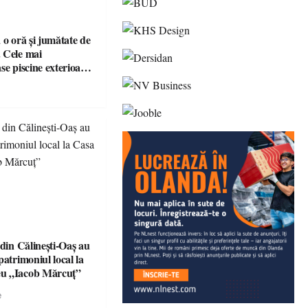
 o oră și jumătate de
 Cele mai
se piscine exterioare
n Maramureș, ideale
scapadă de vară
 din Călinești-Oaș au
patrimoniul local la
u „Iacob Mărcuț”
e