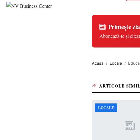
Primește zia
Abonează-te și citeșt
Acasa
Locale
Educaţ
ARTICOLE SIMI
LOCALE