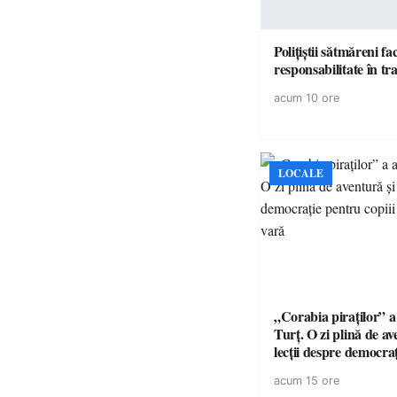
Polițiștii sătmăreni fa
responsabilita
acum 10 ore
LOCALE
„Corabia piraților” a 
Turț. O zi plină de av
lecții despre democra
copiii din tabăra de 
acum 15 ore