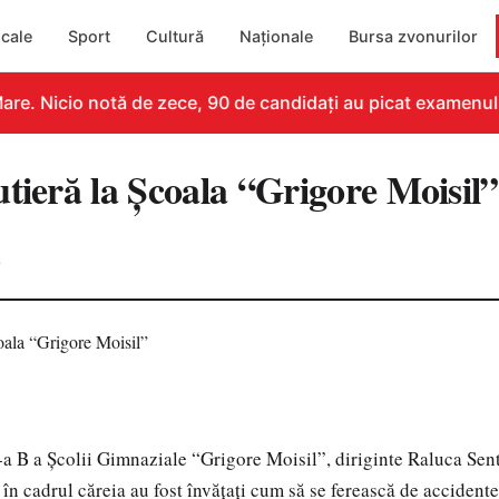
cale
Sport
Cultură
Naționale
Bursa zvonurilor
re. Nicio notă de zece, 90 de candidați au picat examenul
tieră la Şcoala “Grigore Moisil”
0
I-a B a Şcolii Gimnaziale “Grigore Moisil”, diriginte Raluca Sen
 în cadrul căreia au fost învăţaţi cum să se ferească de accidentel