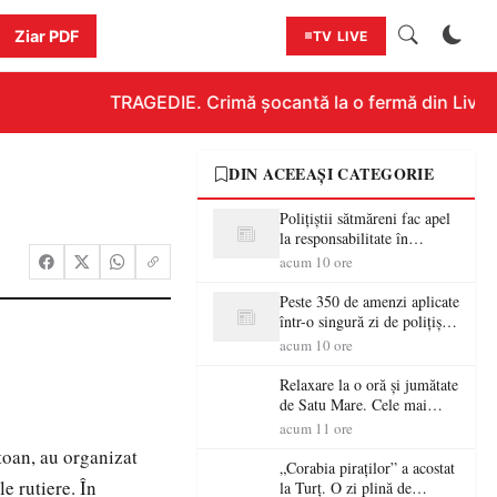
Ziar PDF
TV LIVE
TRAGEDIE. Crimă șocantă la o fermă din Livada!!
DIN ACEEAȘI CATEGORIE
Polițiștii sătmăreni fac apel
la responsabilitate în
trafic…
acum 10 ore
Peste 350 de amenzi aplicate
într-o singură zi de polițiștii
sătmăreni
acum 10 ore
Relaxare la o oră și jumătate
de Satu Mare. Cele mai
spectaculoase piscine
acum 11 ore
exterioare cu cazare din
toan, au organizat
Maramureș, ideale pentru o
„Corabia piraților” a acostat
escapadă de vară
e rutiere. În
la Turț. O zi plină de