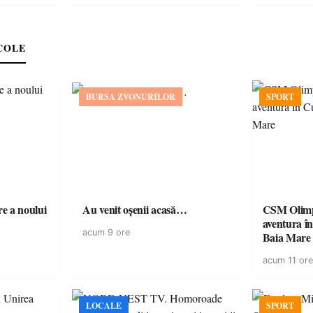
COLE
BURSA ZVONURILOR
SPORT
e a noului
Au venit oșenii acasă…
CSM Olimp
aventura în Cupa României la
acum 9 ore
Baia Mare
acum 11 ore
LOCALE
SPORT