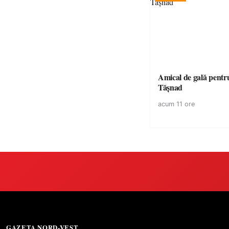
Amical de gală pentr
Tășnad
acum 11 ore
GAZETA NORD-VEST