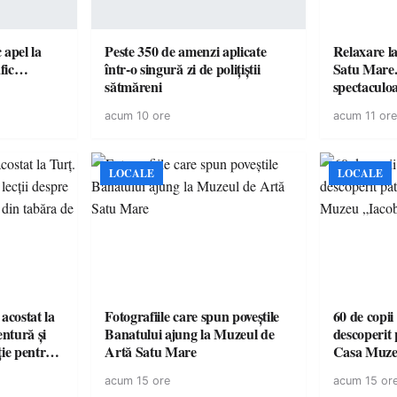
c apel la
Peste 350 de amenzi aplicate
Relaxare la
te în trafic…
într-o singură zi de polițiștii
Satu Mare.
sătmăreni
spectaculoa
cu cazare di
acum 10 ore
acum 11 ore
pentru o e
LOCALE
LOCALE
acostat la
Fotografiile care spun poveștile
60 de copii
entură și
Banatului ajung la Muzeul de
descoperit 
ție pentru
Artă Satu Mare
Casa Muze
vară
acum 15 ore
acum 15 or