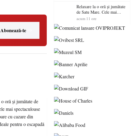
Relaxare la o oră și jumătate
de Satu Mare. Cele mai
spectaculoase piscine
acum 11 ore
exterioare cu cazare din
Maramureș, ideale pentru o
Abonează-te
escapadă de vară