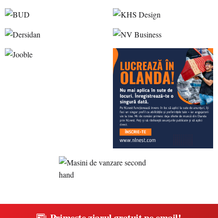
Primește ziarul gratuit pe email!