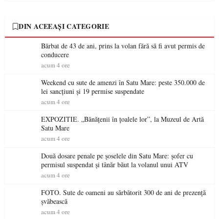
DIN ACEEAȘI CATEGORIE
Bărbat de 43 de ani, prins la volan fără să fi avut permis de
conducere
acum 4 ore
Weekend cu sute de amenzi în Satu Mare: peste 350.000 de
lei sancțiuni și 19 permise suspendate
acum 4 ore
EXPOZITIE. „Bănățenii în țoalele lor”, la Muzeul de Artă
Satu Mare
acum 4 ore
Două dosare penale pe șoselele din Satu Mare: șofer cu
permisul suspendat și tânăr băut la volanul unui ATV
acum 4 ore
FOTO. Sute de oameni au sărbătorit 300 de ani de prezență
șvăbească
acum 4 ore