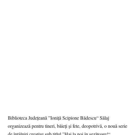
Biblioteca Judeţeană ”Ioniţă Scipione Bădescu“ Sălaj
organizează pentru tineri, băieţi şi fete, deopotrivă, o nouă serie
de întâlniri creative sub titlul ”Hai la noi în şezătoare!“.