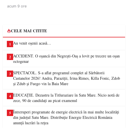
acum 9 ore
CELE MAI CITITE
Au venit oșenii acasă…
1
ACCIDENT. O oșancă din Negrești-Oaș a lovit pe trecere un oșan
2
octogenar
SPECTACOL. S-a aflat programul complet al Sărbătorii
3
Castanelor 2026! Andra, Paraziții, Irina Rimes, Killa Fonic, Zdob
și Zdub și Fuego vin la Baia Mare
EDUCAȚIE. Dezastru la Titluraziare în Satu Mare. Nicio notă de
4
zece, 90 de candidați au picat examenul
Întreruperi programate de energie electrică în mai multe localități
5
din județul Satu Mare. Distribuție Energie Electrică România
anunță lucrări la rețea