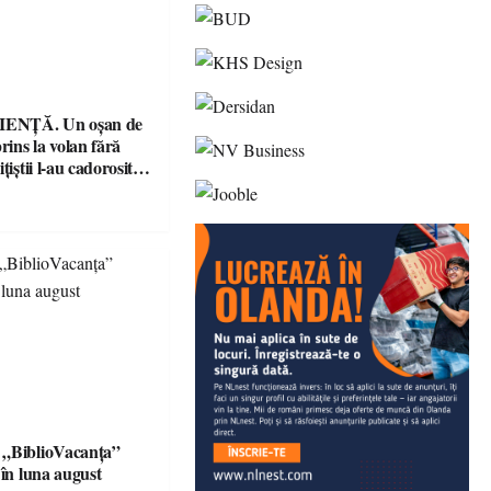
ENȚĂ. Un oșan de
prins la volan fără
țiștii l-au cadorosit
r penal
 „BiblioVacanța”
 în luna august