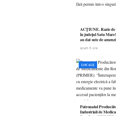
ACȚIUNE. Razie de 
în județul Satu Mare! P
au dat sute de amenzi 
14 șoferi fără permis 
acum 5 ore
singură zi
LOCALE
Patronatul Producăto
Industriali de Medic