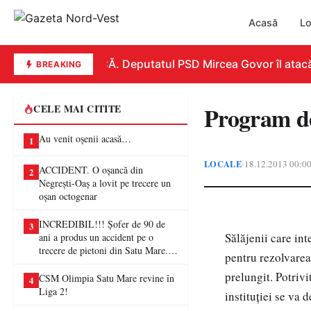
Acasă
Lo
REPLICĂ. Deputatul PSD Mircea Govor îl atacă dur
BREAKING
Program de 
CELE MAI CITITE
Au venit oșenii acasă…
1
LOCALE
18.12.2013 00:0
•
ACCIDENT. O oșancă din
2
Negrești-Oaș a lovit pe trecere un
oșan octogenar
INCREDIBIL!!! Șofer de 90 de
3
Sălăjenii care in
ani a produs un accident pe o
trecere de pietoni din Satu Mare. O
pentru rezolvarea
femeie a ajuns la spital
prelungit. Potriv
CSM Olimpia Satu Mare revine în
4
Liga 2!
instituţiei se va 