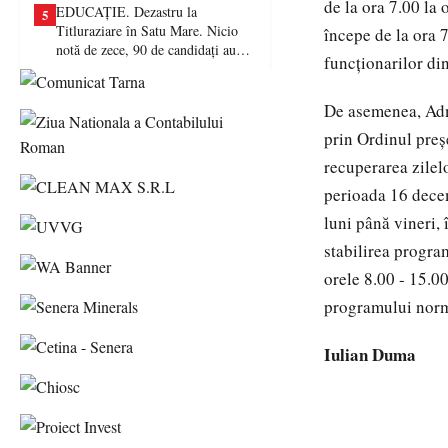
de la ora 7.00 la
EDUCAȚIE. Dezastru la
5
Titluraziare în Satu Mare. Nicio
începe de la ora 
notă de zece, 90 de candidați au
funcționarilor di
picat examenul
De asemenea, Admi
prin Ordinul preş
recuperarea zilel
perioada 16 decem
luni până vineri, 
stabilirea program
orele 8.00 - 15.0
programului norma
Iulian Duma