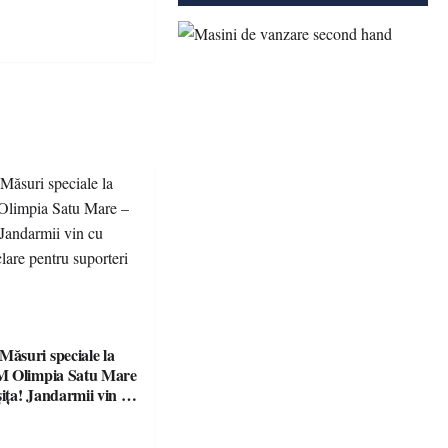
suri speciale la
M Olimpia Satu Mare
ța! Jandarmii vin cu
e clare pentru