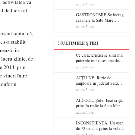
, activitatea va
din România (PRIMER):
acum 5 ore
“Întreruperea alimentării cu
l de lucru al
energie electrică a fabricilor
GASTRONOMIE Se încing
de medicamente va pune în
ceaunele la Satu Mare!
pericol accesul pacienților la
Concursul „Veress Ádám”
acum 5 ore
medicamente esențiale
revine cu preparate
oscut faptul că,
spectaculoase, premii și un
 s-a stabilit
jurat de renume
ULTIMELE ȘTIRI
mează: în
Ce caracteristici se simt mai
lucru zilnic, de
puternic într-o sesiune de
distracție la sloturi online:
ie 2014, prin
acum 4 ore
volatilitatea sau nivelul
r vineri între
RTP?
ACȚIUNE. Razie de
amploare în județul Satu
 conform
Mare! Polițiștii au dat sute
acum 5 ore
de amenzi și au lăsat 14
șoferi fără permis într-o
ALCOOL. Șofer beat criță,
singură zi
prins în trafic la Satu Mare!
Alcoolemie uriașă
acum 5 ore
descoperită de polițiști
INCONȘTIENȚĂ. Un oșan
de 72 de ani, prins la volan
fără permis! Polițiștii l-au
acum 5 ore