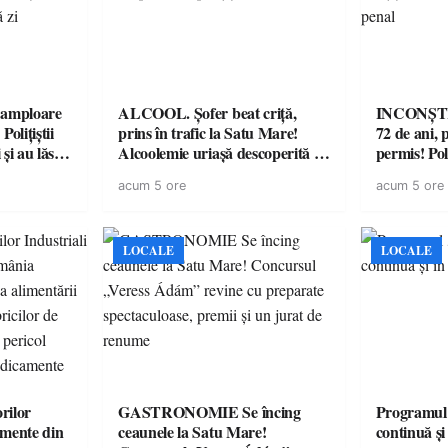
amploare
ALCOOL. Șofer beat criță,
INCONȘTI
olițiștii
prins în trafic la Satu Mare!
72 de ani, 
și au lăsat
Alcoolemie uriașă descoperită de
permis! Poli
într-o
polițiști
cu un dosa
acum 5 ore
acum 5 ore
LOCALE
LOCALE
rilor
GASTRONOMIE Se încing
Programul
amente din
ceaunele la Satu Mare!
continuă și