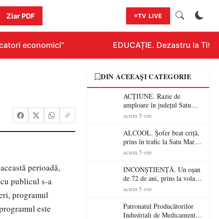
Ziar PDF
TV LIVE
atori economici”
EDUCAȚIE. Dezastru la Titlura
DIN ACEEAȘI CATEGORIE
ACȚIUNE. Razie de
amploare în județul Satu
Mare! Polițiștii au dat sute
acum 5 ore
de amenzi și au lăsat 14
șoferi fără permis într-o
ALCOOL. Șofer beat criță,
singură zi
prins în trafic la Satu Mare!
Alcoolemie uriașă
acum 5 ore
descoperită de polițiști
 această perioadă,
INCONȘTIENȚĂ. Un oșan
de 72 de ani, prins la volan
 cu publicul s-a
fără permis! Polițiștii l-au
acum 5 ore
neri, programul
cadorosit cu un dosar penal
Patronatul Producătorilor
, programul este
Industriali de Medicamente