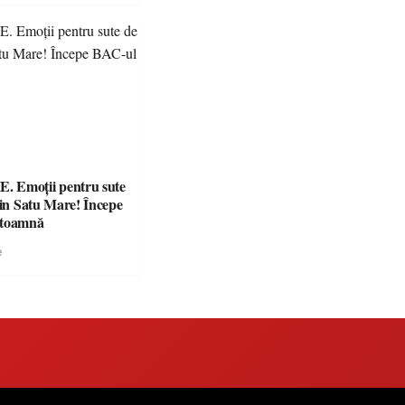
 Emoții pentru sute
din Satu Mare! Începe
 toamnă
e