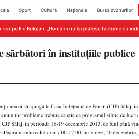
cale
Sport
Cultură
Naționale
Bursa zvonurilor
 pe Ilie Bolojan: „Românii nu își plătesc facturile cu indic
sărbători în instituțiile publice
0
tenţionează să ajungă la Casa Judeţeană de Pensii (CJP) Sălaj, în
 anumitor probleme trebuie să ştie că programul zilnic de lucru
it CJP Sălaj, în perioada 16-19 decembrie 2013, de luni până vi
desfăşura în intervalul orar 7.00-17.00, iar vineri, 20 decembrie