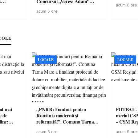
:
Concursul „Veress Ádám”
acum 6 ore
ării cu
revine cu preparate
acum 5 ore
ricilor de
spectaculoase, premii și un jurat
în pericol
de renume
e
COLE
LOCALE
LOCALE
imt mai
„PNRR: Fonduri pentru
FOTBAL. Mă
e de
România modernă și
meciul CS
line:
reformată!”. Comuna Tarna
– CSM Reși
lul RTP?
Mare a finalizat proiectul de
avertisment
acum 6 ore
acum 9 ore
dotare cu mobilier, materiale
suporteri