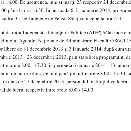
 ora 16.00. De asemenea, luni şi marţi, 23 respectiv 24 decembrie
7.00 până la ora 16.30. În perioada 6-21 ianuarie 2014, programu
n cadrul Casei Județene de Pensii Sălaj va începe la ora 7.30.
nistraţia Judeţeană a Finanţelor Publice (AJFP) Sălaj face cun
edintelui Agenţiei Naţionale de Administrare Fiscală 3786/2013,
or libere de 31 decembrie 2013 şi 3 ianuarie 2014, după cum ur
brie 2013 - 23 decembrie 2013, prin stabilirea programului de 
între orele 8.00 - 17.30; în perioada 6 ianuarie 2014 - 13 ianuar
ului de lucru zilnic, de luni până joi, între orele 8.00 - 17.30, ia
0; în data de 27 decembrie 2013, personalul instituţiei va lucra,
l de lucru, respectiv între orele 8.00 - 14.00.