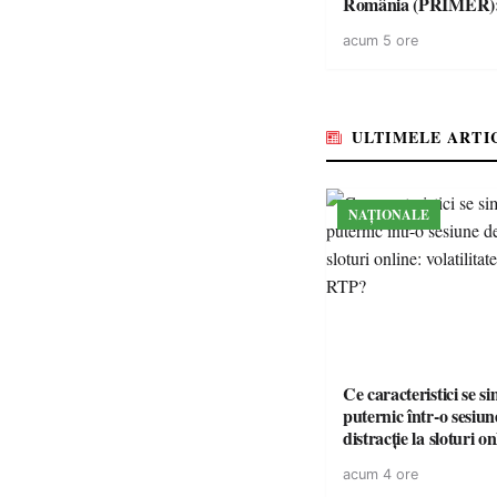
România (PRIMER)
“Întreruperea aliment
acum 5 ore
energie electrică a fab
medicamente va pune 
accesul pacienților la
medicamente esențial
ULTIMELE ARTI
NAȚIONALE
Ce caracteristici se s
puternic într-o sesiun
distracție la sloturi on
volatilitatea sau nive
acum 4 ore