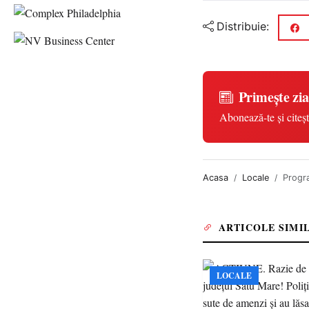
Distribuie:
Primește zia
Abonează-te și citeșt
Acasa
Locale
Progra
ARTICOLE SIMI
LOCALE