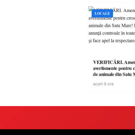
LOCALE
VERIFICĂRI. Amenz
avertismente pentru c
de animale din Satu 
DSVSA anunță contro
acum 9 ore
toate gospodăriile și f
respectarea legii