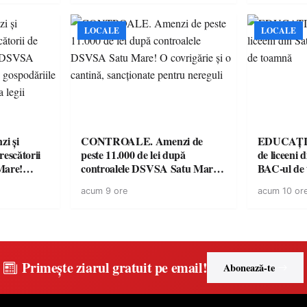
didactice și echipamente digitale
a unităților de învățământ
preuniversitar, finanțat prin
LOCALE
LOCALE
PNRR
i și
CONTROALE. Amenzi de
EDUCAȚIE.
rescătorii
peste 11.000 de lei după
de liceeni 
Mare!
controalele DSVSA Satu Mare!
BAC-ul de
ale în
O covrigărie și o cantină,
acum 9 ore
acum 10 or
ace apel la
sancționate pentru nereguli
Primește ziarul gratuit pe email!
Abonează-te