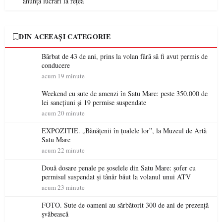
anunță lucrări la rețea
DIN ACEEAȘI CATEGORIE
Bărbat de 43 de ani, prins la volan fără să fi avut permis de
conducere
acum 19 minute
Weekend cu sute de amenzi în Satu Mare: peste 350.000 de
lei sancțiuni și 19 permise suspendate
acum 20 minute
EXPOZITIE. „Bănățenii în țoalele lor”, la Muzeul de Artă
Satu Mare
acum 22 minute
Două dosare penale pe șoselele din Satu Mare: șofer cu
permisul suspendat și tânăr băut la volanul unui ATV
acum 23 minute
FOTO. Sute de oameni au sărbătorit 300 de ani de prezență
șvăbească