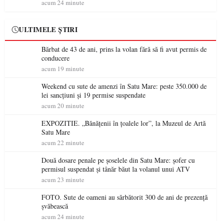
acum 24 minute
ULTIMELE ȘTIRI
Bărbat de 43 de ani, prins la volan fără să fi avut permis de
conducere
acum 19 minute
Weekend cu sute de amenzi în Satu Mare: peste 350.000 de
lei sancțiuni și 19 permise suspendate
acum 20 minute
EXPOZITIE. „Bănățenii în țoalele lor”, la Muzeul de Artă
Satu Mare
acum 22 minute
Două dosare penale pe șoselele din Satu Mare: șofer cu
permisul suspendat și tânăr băut la volanul unui ATV
acum 23 minute
FOTO. Sute de oameni au sărbătorit 300 de ani de prezență
șvăbească
acum 24 minute