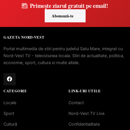
Primește ziarul gratuit pe email!
Abonează-te
GAZETA NORD-VEST
Portal multimedia de stiri pentru judetul Satu Mare, integrat cu
Nord-Vest TV - televiziunea locala. Stiri de actualitate, politica,
economie, sport, cultura si multe altele.
CATEGORII
LINK-URI UTILE
Locale
Contact
Sport
Nord-Vest TV Live
Cultură
Confidentialitate