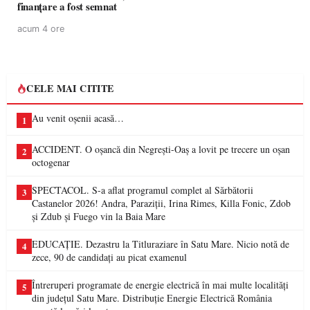
finanțare a fost semnat
acum 4 ore
CELE MAI CITITE
Au venit oșenii acasă…
1
ACCIDENT. O oșancă din Negrești-Oaș a lovit pe trecere un oșan
2
octogenar
SPECTACOL. S-a aflat programul complet al Sărbătorii
3
Castanelor 2026! Andra, Paraziții, Irina Rimes, Killa Fonic, Zdob
și Zdub și Fuego vin la Baia Mare
EDUCAȚIE. Dezastru la Titluraziare în Satu Mare. Nicio notă de
4
zece, 90 de candidați au picat examenul
Întreruperi programate de energie electrică în mai multe localități
5
din județul Satu Mare. Distribuție Energie Electrică România