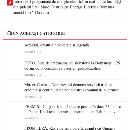
Întreruperi programate de energie electrică în mai multe localități
5
din județul Satu Mare. Distribuție Energie Electrică România
anunță lucrări la rețea
DIN ACEEAȘI CATEGORIE
Ardudul, orașul dintre cetate și legendă
acum 1 ora
FOTO. Sute de credincioși au sărbătorit la Domănești 125
de ani de la construirea bisericii greco-catolice
acum 2 ore
Mircea Govor: „Domăneștiul demonstrează că tradiția,
credința și continuitatea pot construi comunități puternice”
acum 2 ore
PERMIS. Doi șoferi, două dosare penale în doar 24 de ore
la Petea! Unul avea permisul suspendat, celălalt nu a avut
niciodată permis
acum 1 zi
FRONTIERĂ. Razie de amploare la granița cu Ungaria!