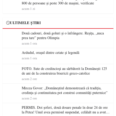
800 de persoane și peste 300 de mașini, verificate
acum 1 zi
ULTIMELE ȘTIRI
Două cadouri, două goluri și o înfrângere. Reșița, „nuca
prea tare” pentru Olimpia
acum 1 ora
Ardudul, orașul dintre cetate și legendă
acum 1 ora
FOTO. Sute de credincioși au sărbătorit la Domănești 125
de ani de la construirea bisericii greco-catolice
acum 2 ore
Mircea Govor: „Domăneștiul demonstrează că tradiția,
credința și continuitatea pot construi comunități puternice”
acum 2 ore
PERMIS. Doi șoferi, două dosare penale în doar 24 de ore
la Petea! Unul avea permisul suspendat, celălalt nu a avut