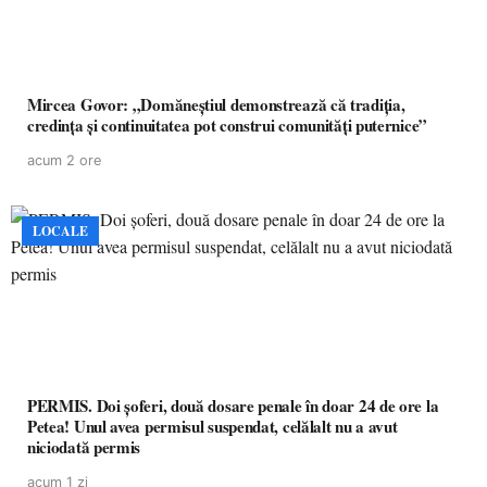
Mircea Govor: „Domăneștiul demonstrează că tradiția,
credința și continuitatea pot construi comunități puternice”
acum 2 ore
LOCALE
PERMIS. Doi șoferi, două dosare penale în doar 24 de ore la
Petea! Unul avea permisul suspendat, celălalt nu a avut
niciodată permis
acum 1 zi