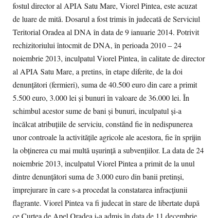
fostul director al APIA Satu Mare, Viorel Pintea, este acuzat
de luare de mită. Dosarul a fost trimis în judecată de Serviciul
Teritorial Oradea al DNA în data de 9 ianuarie 2014. Potrivit
rechizitoriului întocmit de DNA, în perioada 2010 – 24
noiembrie 2013, inculpatul Viorel Pintea, în calitate de director
al APIA Satu Mare, a pretins, în etape diferite, de la doi
denunţători (fermieri), suma de 40.500 euro din care a primit
5.500 euro, 3.000 lei şi bunuri în valoare de 36.000 lei. În
schimbul acestor sume de bani şi bunuri, inculpatul şi-a
încălcat atribuţiile de serviciu, constând fie în nedispunerea
unor controale la activităţile agricole ale acestora, fie în sprijin
la obţinerea cu mai multă uşurinţă a subvenţiilor. La data de 24
noiembrie 2013, inculpatul Viorel Pintea a primit de la unul
dintre denunţători suma de 3.000 euro din banii pretinşi,
împrejurare în care s-a procedat la constatarea infracţiunii
flagrante. Viorel Pintea va fi judecat în stare de libertate după
ce Curtea de Apel Oradea i-a admis în data de 11 decembrie