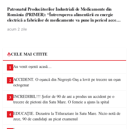
Patronatul Producătorilor Industriali de Medicamente din
România (PRIMER): “Întreruperea alimentării cu energie
electrică a fabricilor de medicamente va pune în pericol accesul
pacienților la medicamente esențiale
acum 2 zile
CELE MAI CITITE
Au venit oșenii acasă…
1
ACCIDENT. O oșancă din Negrești-Oaș a lovit pe trecere un oșan
2
octogenar
INCREDIBIL!!! Șofer de 90 de ani a produs un accident pe o
3
trecere de pietoni din Satu Mare. O femeie a ajuns la spital
EDUCAȚIE. Dezastru la Titluraziare în Satu Mare. Nicio notă de
4
zece, 90 de candidați au picat examenul