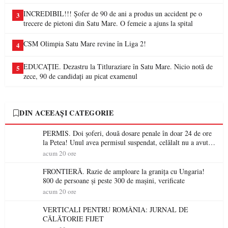
INCREDIBIL!!! Șofer de 90 de ani a produs un accident pe o
3
trecere de pietoni din Satu Mare. O femeie a ajuns la spital
CSM Olimpia Satu Mare revine în Liga 2!
4
EDUCAȚIE. Dezastru la Titluraziare în Satu Mare. Nicio notă de
5
zece, 90 de candidați au picat examenul
DIN ACEEAȘI CATEGORIE
PERMIS. Doi șoferi, două dosare penale în doar 24 de ore
la Petea! Unul avea permisul suspendat, celălalt nu a avut
niciodată permis
acum 20 ore
FRONTIERĂ. Razie de amploare la granița cu Ungaria!
800 de persoane și peste 300 de mașini, verificate
acum 20 ore
VERTICALI PENTRU ROMÂNIA: JURNAL DE
CĂLĂTORIE FIJET