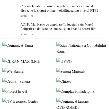
Ce caracteristici se simt mai puternic într-o sesiune de
distracție la sloturi online: volatilitatea sau nivelul RTP?
acum 1 zi
ACȚIUNE. Razie de amploare în județul Satu Mare!
Polițiștii au dat sute de amenzi și au lăsat 14 șoferi fără
permis într-o singură zi
acum 1 zi