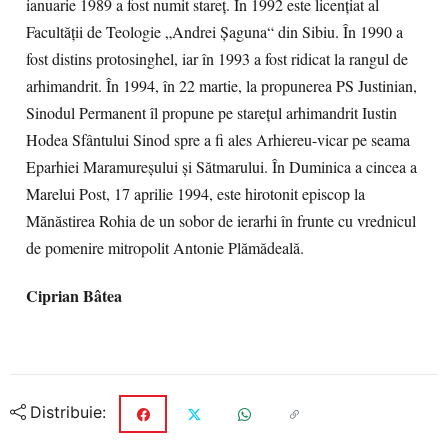
ianuarie 1989 a fost numit stareţ. În 1992 este licenţiat al
Facultăţii de Teologie „Andrei Şaguna“ din Sibiu. În 1990 a
fost distins protosinghel, iar în 1993 a fost ridicat la rangul de
arhimandrit. În 1994, în 22 martie, la propunerea PS Justinian,
Sinodul Permanent îl propune pe stareţul arhimandrit Iustin
Hodea Sfântului Sinod spre a fi ales Arhiereu-vicar pe seama
Eparhiei Maramureşului şi Sătmarului. În Duminica a cincea a
Marelui Post, 17 aprilie 1994, este hirotonit episcop la
Mănăstirea Rohia de un sobor de ierarhi în frunte cu vrednicul
de pomenire mitropolit Antonie Plămădeală.
Ciprian Bâtea
Distribuie: