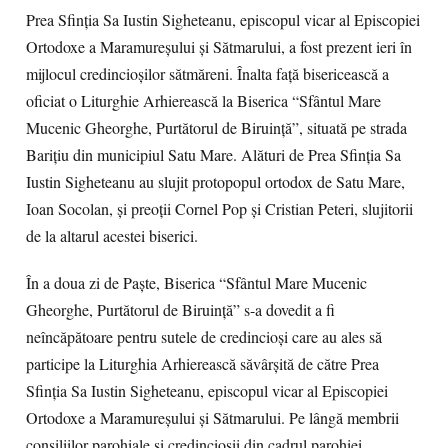
Prea Sfinţia Sa Iustin Sigheteanu, episcopul vicar al Episcopiei
Ortodoxe a Maramureşului şi Sătmarului, a fost prezent ieri în
mijlocul credincioşilor sătmăreni. Înalta faţă bisericească a
oficiat o Liturghie Arhierească la Biserica “Sfântul Mare
Mucenic Gheorghe, Purtătorul de Biruinţă”, situată pe strada
Bariţiu din municipiul Satu Mare. Alături de Prea Sfinţia Sa
Iustin Sigheteanu au slujit protopopul ortodox de Satu Mare,
Ioan Socolan, şi preoţii Cornel Pop şi Cristian Peteri, slujitorii
de la altarul acestei biserici.
În a doua zi de Paşte, Biserica “Sfântul Mare Mucenic
Gheorghe, Purtătorul de Biruinţă” s-a dovedit a fi
neîncăpătoare pentru sutele de credincioşi care au ales să
participe la Liturghia Arhierească săvârşită de către Prea
Sfinţia Sa Iustin Sigheteanu, episcopul vicar al Episcopiei
Ortodoxe a Maramureşului şi Sătmarului. Pe lângă membrii
consiliilor parohiale şi credincioşii din cadrul parohiei,