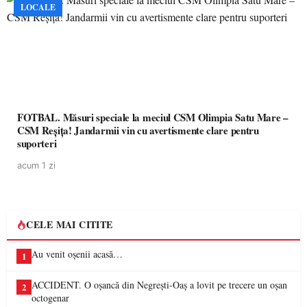
LOCALE
FOTBAL. Măsuri speciale la meciul CSM Olimpia Satu Mare –
CSM Reșița! Jandarmii vin cu avertismente clare pentru
suporteri
acum 1 zi
CELE MAI CITITE
Au venit oșenii acasă…
1
ACCIDENT. O oșancă din Negrești-Oaș a lovit pe trecere un oșan
2
octogenar