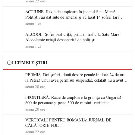
acum 22 ore
ACȚIUNE. Razie de amploare în județul Satu Mare!
Polițiștii au dat sute de amenzi și au lăsat 14 șoferi fără
permis într-o singură zi
acum 1 zi
ALCOOL. Șofer beat criță, prins în trafic la Satu Mare!
Alcoolemie uriașă descoperită de polițiști
acum 1 zi
ULTIMELE ȘTIRI
PERMIS. Doi șoferi, două dosare penale în doar 24 de ore
la Petea! Unul avea permisul suspendat, celălalt nu a avut
niciodată permis
acum 20 ore
FRONTIERĂ. Razie de amploare la granița cu Ungaria!
800 de persoane și peste 300 de mașini, verificate
acum 20 ore
VERTICALI PENTRU ROMÂNIA: JURNAL DE
CĂLĂTORIE FIJET
acum 22 ore