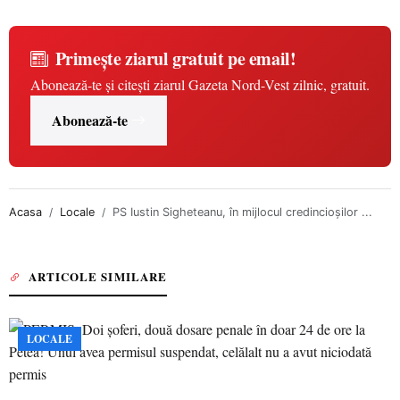
Primește ziarul gratuit pe email!
Abonează-te și citești ziarul Gazeta Nord-Vest zilnic, gratuit.
Abonează-te
Acasa
Locale
PS Iustin Sigheteanu, în mijlocul credincioşilor ...
ARTICOLE SIMILARE
LOCALE