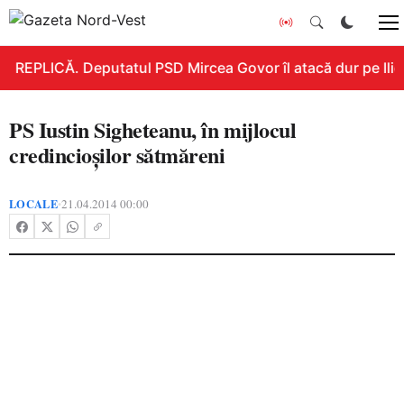
REPLICĂ. Deputatul PSD Mircea Govor îl atacă dur pe Ilie B
PS Iustin Sigheteanu, în mijlocul
credincioşilor sătmăreni
LOCALE
21.04.2014 00:00
•