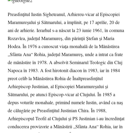
Preasfinţitul Iustin Sigheteanul, Arhiereu-vicar al Episcopiei
Maramureşului şi Sătmarului, a împlinit, pe 17 aprilie, 20 de
ani de arhierie. Ierarhul s-a născut la 23 iunie 1961, în comuna
Rozavlea, judeţul Maramureş, din părinţii Ştefan şi Maria
Hodea. În 1976 a cunoscut viaţa monahală de la Mănăstirea
„Sfânta Ana“ Rohia, judeţul Maramureş, unde a intrat ca frate
de mănăstire în 1978. A absolvit Seminarul Teologic din Cluj
Napoca în 1983. A fost hirotonit diacon în 1983, iar în 1984
preot celib la Mănăstirea Rohia de Înaltpreasfinţitul
Arhiepiscop Justinian, al Episcopiei Maramureşului şi
Sătmarului, pe atunci Episcop-vicar al Clujului. În 1985 a
depus voturile monahale, primind numele Iustin, având ca naş
de călugărie pe Preasfinţitul Justinian Chira. În 1988,
Arhiepiscopul Teofil al Clujului şi PS Justinian i-au încredinţat
conducerea provizorie a Mănăstirii „Sfânta Ana“ Rohia, iar în