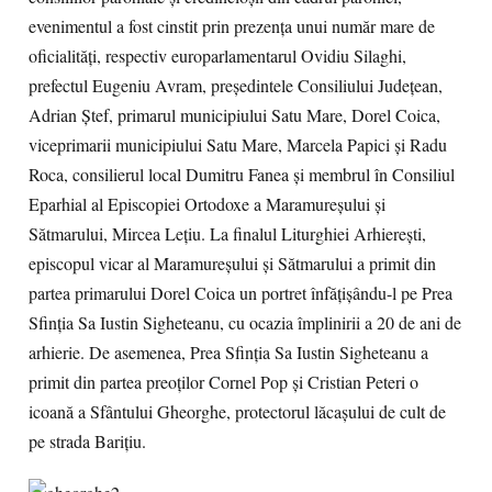
evenimentul a fost cinstit prin prezenţa unui număr mare de
oficialităţi, respectiv europarlamentarul Ovidiu Silaghi,
prefectul Eugeniu Avram, preşedintele Consiliului Judeţean,
Adrian Ştef, primarul municipiului Satu Mare, Dorel Coica,
viceprimarii municipiului Satu Mare, Marcela Papici şi Radu
Roca, consilierul local Dumitru Fanea şi membrul în Consiliul
Eparhial al Episcopiei Ortodoxe a Maramureşului şi
Sătmarului, Mircea Leţiu. La finalul Liturghiei Arhiereşti,
episcopul vicar al Maramureşului şi Sătmarului a primit din
partea primarului Dorel Coica un portret înfăţişându-l pe Prea
Sfinţia Sa Iustin Sigheteanu, cu ocazia împlinirii a 20 de ani de
arhierie. De asemenea, Prea Sfinţia Sa Iustin Sigheteanu a
primit din partea preoţilor Cornel Pop şi Cristian Peteri o
icoană a Sfântului Gheorghe, protectorul lăcaşului de cult de
pe strada Bariţiu.