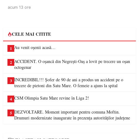
acum 13 ore
CELE MAI CITITE
Au venit oșenii acasă…
1
ACCIDENT. O oșancă din Negrești-Oaș a lovit pe trecere un oșan
2
octogenar
INCREDIBIL!!! Șofer de 90 de ani a produs un accident pe o
3
trecere de pietoni din Satu Mare. O femeie a ajuns la spital
CSM Olimpia Satu Mare revine în Liga 2!
4
DEZVOLTARE. Moment important pentru comuna Moftin.
5
Drumuri modernizate inaugurate în prezența autorităților județene