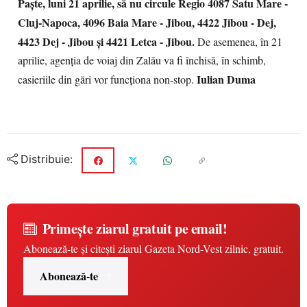
Paşte, luni 21 aprilie, să nu circule Regio 4087 Satu Mare -
Cluj-Napoca, 4096 Baia Mare - Jibou, 4422 Jibou - Dej,
4423 Dej - Jibou şi 4421 Letca - Jibou.
De asemenea, în 21
aprilie, agenţia de voiaj din Zalău va fi închisă, în schimb,
Iulian Duma
casieriile din gări vor funcţiona non-stop.
Distribuie:
Primește ziarul gratuit pe email!
Abonează-te și citești ziarul Gazeta Nord-Vest zilnic, gratuit.
Abonează-te