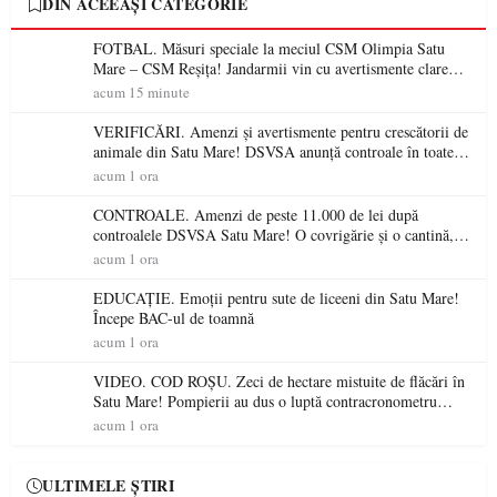
DIN ACEEAȘI CATEGORIE
FOTBAL. Măsuri speciale la meciul CSM Olimpia Satu
Mare – CSM Reșița! Jandarmii vin cu avertismente clare
pentru suporteri
acum 15 minute
VERIFICĂRI. Amenzi și avertismente pentru crescătorii de
animale din Satu Mare! DSVSA anunță controale în toate
gospodăriile și face apel la respectarea legii
acum 1 ora
CONTROALE. Amenzi de peste 11.000 de lei după
controalele DSVSA Satu Mare! O covrigărie și o cantină,
sancționate pentru nereguli
acum 1 ora
EDUCAȚIE. Emoții pentru sute de liceeni din Satu Mare!
Începe BAC-ul de toamnă
acum 1 ora
VIDEO. COD ROȘU. Zeci de hectare mistuite de flăcări în
Satu Mare! Pompierii au dus o luptă contracronometru
pentru a salva o pădure de la dezastru
acum 1 ora
ULTIMELE ȘTIRI