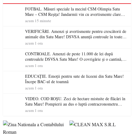
FOTBAL. Măsuri speciale la meciul CSM Olimpia Satu
Mare – CSM Reșița! Jandarmii vin cu avertismente clare
pentru suporteri
acum 15 minute
VERIFICĂRI. Amenzi și avertismente pentru crescătorii de
animale din Satu Mare! DSVSA anunță controale în toate
gospodăriile și face apel la respectarea legii
acum 1 ora
CONTROALE. Amenzi de peste 11.000 de lei după
controalele DSVSA Satu Mare! O covrigărie și o cantină,
sancționate pentru nereguli
acum 1 ora
EDUCAȚIE. Emoții pentru sute de liceeni din Satu Mare!
Începe BAC-ul de toamnă
acum 1 ora
VIDEO. COD ROȘU. Zeci de hectare mistuite de flăcări în
Satu Mare! Pompierii au dus o luptă contracronometru
pentru a salva o pădure de la dezastru
acum 1 ora