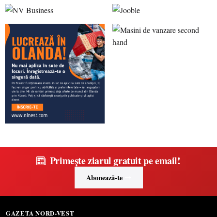
Primește ziarul gratuit pe email!
Abonează-te
GAZETA NORD-VEST