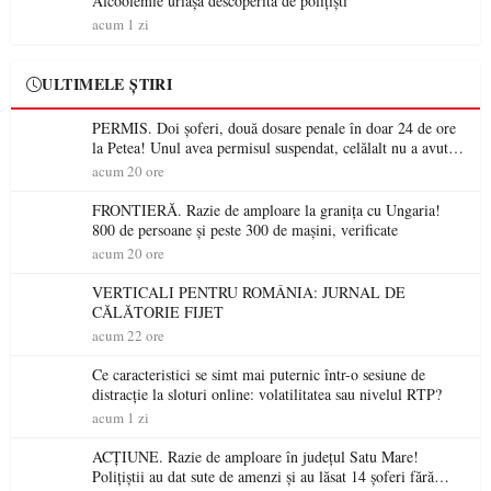
Alcoolemie uriașă descoperită de polițiști
acum 1 zi
ULTIMELE ȘTIRI
PERMIS. Doi șoferi, două dosare penale în doar 24 de ore
la Petea! Unul avea permisul suspendat, celălalt nu a avut
niciodată permis
acum 20 ore
FRONTIERĂ. Razie de amploare la granița cu Ungaria!
800 de persoane și peste 300 de mașini, verificate
acum 20 ore
VERTICALI PENTRU ROMÂNIA: JURNAL DE
CĂLĂTORIE FIJET
acum 22 ore
Ce caracteristici se simt mai puternic într-o sesiune de
distracție la sloturi online: volatilitatea sau nivelul RTP?
acum 1 zi
ACȚIUNE. Razie de amploare în județul Satu Mare!
Polițiștii au dat sute de amenzi și au lăsat 14 șoferi fără