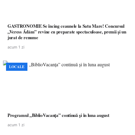
GASTRONOMIE Se încing ceaunele la Satu Mare! Concursul
„Veress Ádám” revine cu preparate spectaculoase, premii și un
jurat de renume
acum 1 zi
LOCALE
Programul „BiblioVacanța” continuă și în luna august
acum 1 zi