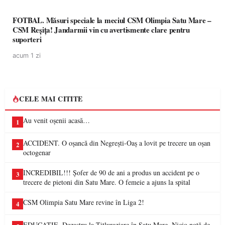
FOTBAL. Măsuri speciale la meciul CSM Olimpia Satu Mare –
CSM Reșița! Jandarmii vin cu avertismente clare pentru
suporteri
acum 1 zi
CELE MAI CITITE
Au venit oșenii acasă…
1
ACCIDENT. O oșancă din Negrești-Oaș a lovit pe trecere un oșan
2
octogenar
INCREDIBIL!!! Șofer de 90 de ani a produs un accident pe o
3
trecere de pietoni din Satu Mare. O femeie a ajuns la spital
CSM Olimpia Satu Mare revine în Liga 2!
4
EDUCAȚIE. Dezastru la Titluraziare în Satu Mare. Nicio notă de