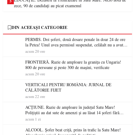
5
zece, 90 de candidați au picat examenul
DIN ACEEAȘI CATEGORIE
PERMIS. Doi șoferi, două dosare penale în doar 24 de ore
la Petea! Unul avea permisul suspendat, celălalt nu a avut
niciodată permis
acum 20 ore
FRONTIERĂ. Razie de amploare la granița cu Ungaria!
800 de persoane și peste 300 de mașini, verificate
acum 20 ore
VERTICALI PENTRU ROMÂNIA: JURNAL DE
CĂLĂTORIE FIJET
acum 22 ore
ACȚIUNE. Razie de amploare în județul Satu Mare!
Polițiștii au dat sute de amenzi și au lăsat 14 șoferi fără
permis într-o singură zi
acum 1 zi
ALCOOL. Șofer beat criță, prins în trafic la Satu Mare!