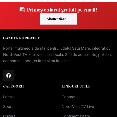
Primește ziarul gratuit pe email!
Abonează-te
GAZETA NORD-VEST
Portal multimedia de stiri pentru judetul Satu Mare, integrat cu
Nord-Vest TV - televiziunea locala. Stiri de actualitate, politica,
economie, sport, cultura si multe altele.
CATEGORII
LINK-URI UTILE
Locale
Contact
Sport
Nord-Vest TV Live
Cultură
Confidentialitate