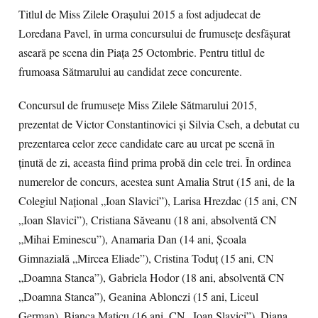
Titlul de Miss Zilele Oraşului 2015 a fost adjudecat de
Loredana Pavel, în urma concursului de frumuseţe desfăşurat
aseară pe scena din Piaţa 25 Octombrie. Pentru titlul de
frumoasa Sătmarului au candidat zece concurente.
Concursul de frumuseţe Miss Zilele Sătmarului 2015,
prezentat de Victor Constantinovici şi Silvia Cseh, a debutat cu
prezentarea celor zece candidate care au urcat pe scenă în
ţinută de zi, aceasta fiind prima probă din cele trei. În ordinea
numerelor de concurs, acestea sunt Amalia Strut (15 ani, de la
Colegiul Naţional „Ioan Slavici”), Larisa Hrezdac (15 ani, CN
„Ioan Slavici”), Cristiana Săveanu (18 ani, absolventă CN
„Mihai Eminescu”), Anamaria Dan (14 ani, Şcoala
Gimnazială „Mircea Eliade”), Cristina Toduţ (15 ani, CN
„Doamna Stanca”), Gabriela Hodor (18 ani, absolventă CN
„Doamna Stanca”), Geanina Ablonczi (15 ani, Liceul
German), Bianca Maticu (16 ani, CN „Ioan Slavici”), Diana