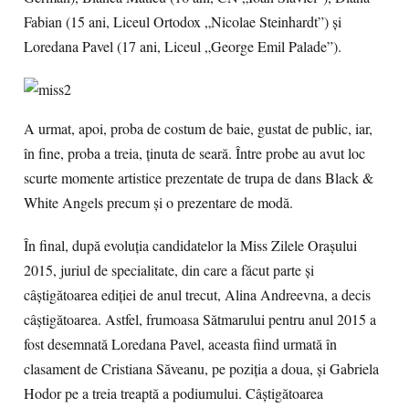
Fabian (15 ani, Liceul Ortodox „Nicolae Steinhardt”) şi
Loredana Pavel (17 ani, Liceul „George Emil Palade”).
A urmat, apoi, proba de costum de baie, gustat de public, iar,
în fine, proba a treia, ţinuta de seară. Între probe au avut loc
scurte momente artistice prezentate de trupa de dans Black &
White Angels precum şi o prezentare de modă.
În final, după evoluţia candidatelor la Miss Zilele Oraşului
2015, juriul de specialitate, din care a făcut parte şi
câştigătoarea ediţiei de anul trecut, Alina Andreevna, a decis
câştigătoarea. Astfel, frumoasa Sătmarului pentru anul 2015 a
fost desemnată Loredana Pavel, aceasta fiind urmată în
clasament de Cristiana Săveanu, pe poziţia a doua, şi Gabriela
Hodor pe a treia treaptă a podiumului. Câştigătoarea