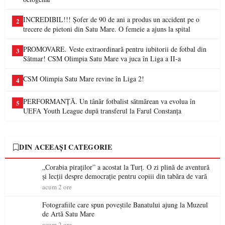
INCREDIBIL!!! Șofer de 90 de ani a produs un accident pe o
2
trecere de pietoni din Satu Mare. O femeie a ajuns la spital
PROMOVARE. Veste extraordinară pentru iubitorii de fotbal din
3
Sătmar! CSM Olimpia Satu Mare va juca în Liga a II-a
CSM Olimpia Satu Mare revine în Liga 2!
4
PERFORMANȚĂ. Un tânăr fotbalist sătmărean va evolua în
5
UEFA Youth League după transferul la Farul Constanța
DIN ACEEAȘI CATEGORIE
„Corabia piraților” a acostat la Turț. O zi plină de aventură
și lecții despre democrație pentru copiii din tabăra de vară
acum 2 ore
Fotografiile care spun poveștile Banatului ajung la Muzeul
de Artă Satu Mare
acum 2 ore