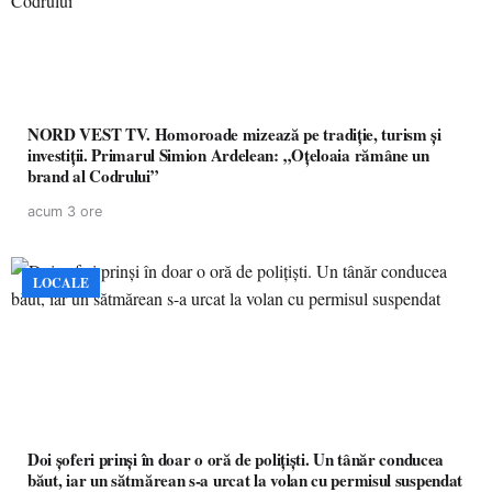
NORD VEST TV. Homoroade mizează pe tradiție, turism și
investiții. Primarul Simion Ardelean: „Oțeloaia rămâne un
brand al Codrului”
acum 3 ore
LOCALE
Doi șoferi prinși în doar o oră de polițiști. Un tânăr conducea
băut, iar un sătmărean s-a urcat la volan cu permisul suspendat