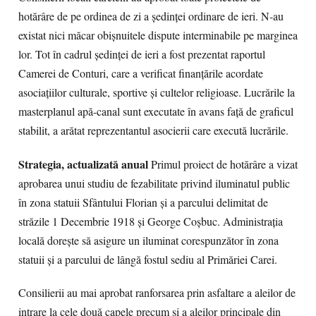
hotărâre de pe ordinea de zi a şedinţei ordinare de ieri. N-au
existat nici măcar obişnuitele dispute interminabile pe marginea
lor. Tot în cadrul şedinţei de ieri a fost prezentat raportul
Camerei de Conturi, care a verificat finanţările acordate
asociaţiilor culturale, sportive şi cultelor religioase. Lucrările la
masterplanul apă-canal sunt executate în avans faţă de graficul
stabilit, a arătat reprezentantul asocierii care execută lucrările.
Strategia, actualizată anual
Primul proiect de hotărâre a vizat
aprobarea unui studiu de fezabilitate privind iluminatul public
în zona statuii Sfântului Florian și a parcului delimitat de
străzile 1 Decembrie 1918 și George Coșbuc. Administraţia
locală doreşte să asigure un iluminat corespunzător în zona
statuii şi a parcului de lângă fostul sediu al Primăriei Carei.
Consilierii au mai aprobat ranforsarea prin asfaltare a aleilor de
intrare la cele două capele precum și a aleilor principale din