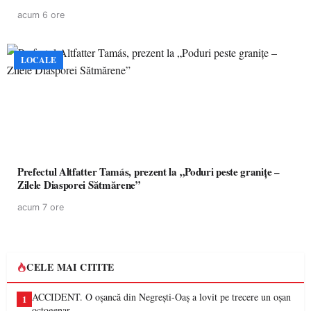
acum 6 ore
LOCALE
Prefectul Altfatter Tamás, prezent la „Poduri peste granițe –
Zilele Diasporei Sătmărene”
acum 7 ore
CELE MAI CITITE
ACCIDENT. O oșancă din Negrești-Oaș a lovit pe trecere un oșan
1
octogenar