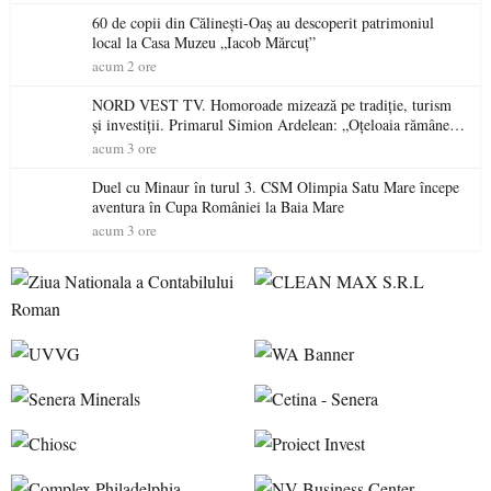
60 de copii din Călinești-Oaș au descoperit patrimoniul
local la Casa Muzeu „Iacob Mărcuț”
acum 2 ore
NORD VEST TV. Homoroade mizează pe tradiție, turism
și investiții. Primarul Simion Ardelean: „Oțeloaia rămâne
un brand al Codrului”
acum 3 ore
Duel cu Minaur în turul 3. CSM Olimpia Satu Mare începe
aventura în Cupa României la Baia Mare
acum 3 ore