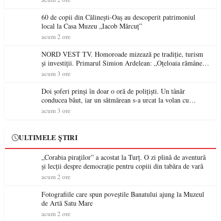
60 de copii din Călinești-Oaș au descoperit patrimoniul
local la Casa Muzeu „Iacob Mărcuț”
acum 2 ore
NORD VEST TV. Homoroade mizează pe tradiție, turism
și investiții. Primarul Simion Ardelean: „Oțeloaia rămâne
un brand al Codrului”
acum 3 ore
Doi șoferi prinși în doar o oră de polițiști. Un tânăr
conducea băut, iar un sătmărean s-a urcat la volan cu
permisul suspendat
acum 3 ore
ULTIMELE ȘTIRI
„Corabia piraților” a acostat la Turț. O zi plină de aventură
și lecții despre democrație pentru copiii din tabăra de vară
acum 2 ore
Fotografiile care spun poveștile Banatului ajung la Muzeul
de Artă Satu Mare
acum 2 ore