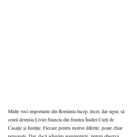
Multe voci importante din România încep, încet, dar sigur, să
ceară demisia Liviei Stanciu din fruntea Înaltei Curți de
Casație şi Justiție. Fiecare pentru motive diferite, poate chiar
personale. Dar, dacă adunăm argumentele, putem observa