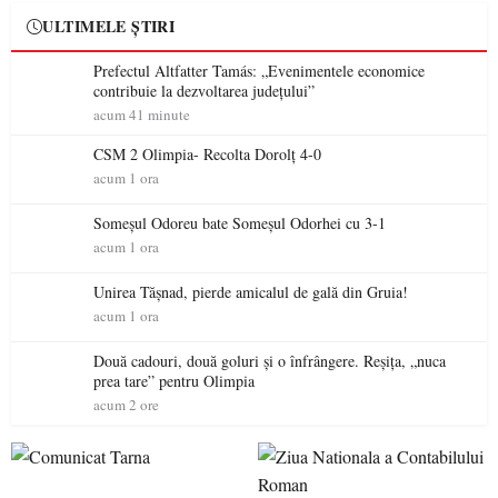
ULTIMELE ȘTIRI
Prefectul Altfatter Tamás: „Evenimentele economice
contribuie la dezvoltarea județului”
acum 41 minute
CSM 2 Olimpia- Recolta Dorolț 4-0
acum 1 ora
Someșul Odoreu bate Someșul Odorhei cu 3-1
acum 1 ora
Unirea Tășnad, pierde amicalul de gală din Gruia!
acum 1 ora
Două cadouri, două goluri și o înfrângere. Reșița, „nuca
prea tare” pentru Olimpia
acum 2 ore