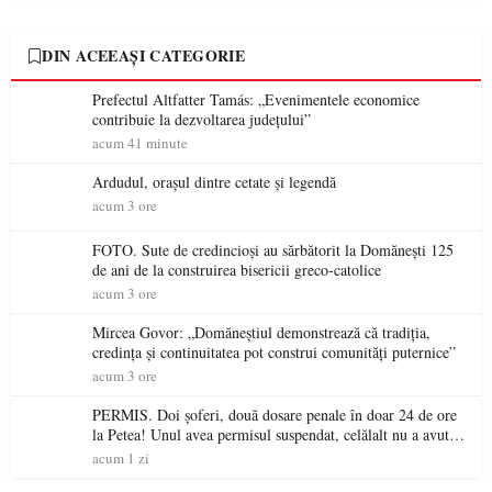
DIN ACEEAȘI CATEGORIE
Prefectul Altfatter Tamás: „Evenimentele economice
contribuie la dezvoltarea județului”
acum 41 minute
Ardudul, orașul dintre cetate și legendă
acum 3 ore
FOTO. Sute de credincioși au sărbătorit la Domănești 125
de ani de la construirea bisericii greco-catolice
acum 3 ore
Mircea Govor: „Domăneștiul demonstrează că tradiția,
credința și continuitatea pot construi comunități puternice”
acum 3 ore
PERMIS. Doi șoferi, două dosare penale în doar 24 de ore
la Petea! Unul avea permisul suspendat, celălalt nu a avut
niciodată permis
acum 1 zi