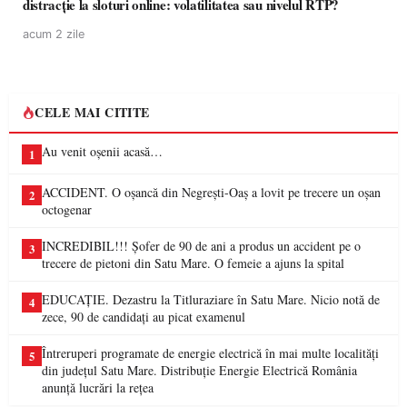
distracție la sloturi online: volatilitatea sau nivelul RTP?
acum 2 zile
CELE MAI CITITE
Au venit oșenii acasă…
1
ACCIDENT. O oșancă din Negrești-Oaș a lovit pe trecere un oșan
2
octogenar
INCREDIBIL!!! Șofer de 90 de ani a produs un accident pe o
3
trecere de pietoni din Satu Mare. O femeie a ajuns la spital
EDUCAȚIE. Dezastru la Titluraziare în Satu Mare. Nicio notă de
4
zece, 90 de candidați au picat examenul
Întreruperi programate de energie electrică în mai multe localități
5
din județul Satu Mare. Distribuție Energie Electrică România
anunță lucrări la rețea