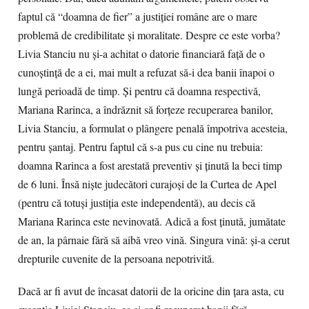
faptul că “doamna de fier” a justiției române are o mare
problemă de credibilitate și moralitate. Despre ce este vorba?
Livia Stanciu nu și-a achitat o datorie financiară față de o
cunoștință de a ei, mai mult a refuzat să-i dea banii înapoi o
lungă perioadă de timp. Și pentru că doamna respectivă,
Mariana Rarinca, a îndrăznit să forțeze recuperarea banilor,
Livia Stanciu, a formulat o plângere penală împotriva acesteia,
pentru șantaj. Pentru faptul că s-a pus cu cine nu trebuia:
doamna Rarinca a fost arestată preventiv și ținută la beci timp
de 6 luni. Însă niște judecători curajoși de la Curtea de Apel
(pentru că totuși justiția este independentă), au decis că
Mariana Rarinca este nevinovată. Adică a fost ținută, jumătate
de an, la pârnaie fără să aibă vreo vină. Singura vină: și-a cerut
drepturile cuvenite de la persoana nepotrivită.
Dacă ar fi avut de încasat datorii de la oricine din țara asta, cu