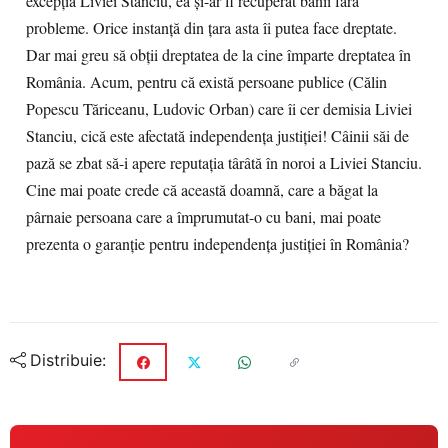
excepția Liviei Stanciu, ea și-ar fi recuperat banii fără
probleme. Orice instanță din țara asta îi putea face dreptate.
Dar mai greu să obții dreptatea de la cine împarte dreptatea în
România. Acum, pentru că există persoane publice (Călin
Popescu Tăriceanu, Ludovic Orban) care îi cer demisia Liviei
Stanciu, cică este afectată independența justiției! Câinii săi de
pază se zbat să-i apere reputația târâtă în noroi a Liviei Stanciu.
Cine mai poate crede că această doamnă, care a băgat la
pârnaie persoana care a împrumutat-o cu bani, mai poate
prezenta o garanție pentru independența justiției în România?
Distribuie: