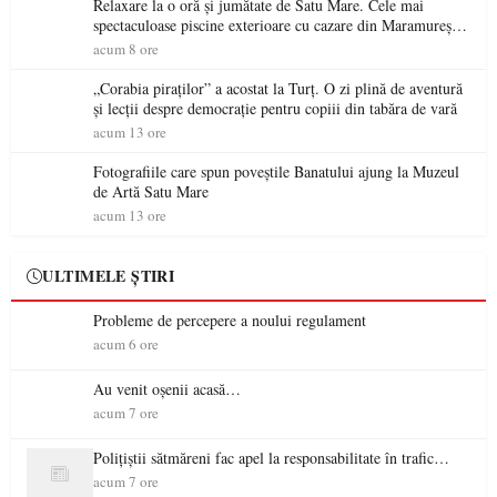
Relaxare la o oră și jumătate de Satu Mare. Cele mai
spectaculoase piscine exterioare cu cazare din Maramureș,
ideale pentru o escapadă de vară
acum 8 ore
„Corabia piraților” a acostat la Turț. O zi plină de aventură
și lecții despre democrație pentru copiii din tabăra de vară
acum 13 ore
Fotografiile care spun poveștile Banatului ajung la Muzeul
de Artă Satu Mare
acum 13 ore
ULTIMELE ȘTIRI
Probleme de percepere a noului regulament
acum 6 ore
Au venit oșenii acasă…
acum 7 ore
Polițiștii sătmăreni fac apel la responsabilitate în trafic…
acum 7 ore