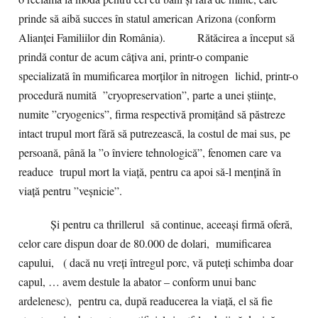
prinde să aibă succes în statul american Arizona (conform
Alianței Familiilor din România). Rătăcirea a început să
prindă contur de acum câțiva ani, printr-o companie
specializată în mumificarea morților în nitrogen lichid, printr-o
procedură numită ”cryopreservation”, parte a unei științe,
numite ”cryogenics”, firma respectivă promițând să păstreze
intact trupul mort fără să putrezească, la costul de mai sus, pe
persoană, până la ”o înviere tehnologică”, fenomen care va
readuce trupul mort la viață, pentru ca apoi să-l mențină în
viață pentru ”veșnicie”.
Și pentru ca thrillerul să continue, aceeași firmă oferă,
celor care dispun doar de 80.000 de dolari, mumificarea
capului, ( dacă nu vreți întregul porc, vă puteți schimba doar
capul, … avem destule la abator – conform unui banc
ardelenesc), pentru ca, după readucerea la viață, el să fie