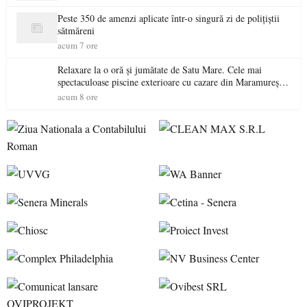
Peste 350 de amenzi aplicate într-o singură zi de polițiștii
sătmăreni
acum 7 ore
Relaxare la o oră și jumătate de Satu Mare. Cele mai
spectaculoase piscine exterioare cu cazare din Maramureș,
ideale pentru o escapadă de vară
acum 8 ore