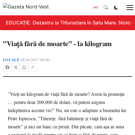
EDUCAȚIE. Dezastru la Titluraziare în Satu Mare. Nicio n
”Viață fără de moarte” - la kilogram
LOCALE
28.04.2017 00:00
•
”Vreți un kilogram de viață fără de moarte? Avem la promoție
… pentru doar 200.000 de dolari, vă putem asigura
îndeplinirea acestui vis!” Nu, nu este o adaptare a basmului lui
Petre Ispirescu, ”Tinerețe fără bătrânețe și viață fără de
moarte” și nici un banc cu proști. Din păcate, cam așa ar suna
o reclamă la modă pentru cei cu bani și fără de minte, care