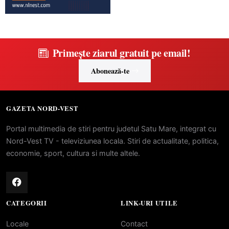
Primește ziarul gratuit pe email!
Abonează-te
GAZETA NORD-VEST
Portal multimedia de stiri pentru judetul Satu Mare, integrat cu
Nord-Vest TV - televiziunea locala. Stiri de actualitate, politica,
economie, sport, cultura si multe altele.
CATEGORII
LINK-URI UTILE
Locale
Contact