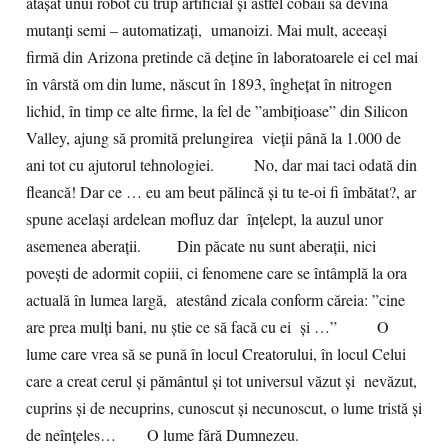
atașat unui robot cu trup artificial și astfel cobaii să devină
mutanți semi – automatizați, umanoizi. Mai mult, aceeași
firmă din Arizona pretinde că deține în laboratoarele ei cel mai
în vârstă om din lume, născut în 1893, înghețat în nitrogen
lichid, în timp ce alte firme, la fel de ”ambițioase” din Silicon
Valley, ajung să promită prelungirea vieții până la 1.000 de
ani tot cu ajutorul tehnologiei. No, dar mai taci odată din
fleancă! Dar ce … eu am beut pălincă și tu te-oi fi îmbătat?, ar
spune același ardelean mofluz dar înțelept, la auzul unor
asemenea aberații. Din păcate nu sunt aberații, nici
povești de adormit copiii, ci fenomene care se întâmplă la ora
actuală în lumea largă, atestând zicala conform căreia: ”cine
are prea mulți bani, nu știe ce să facă cu ei și …” O
lume care vrea să se pună în locul Creatorului, în locul Celui
care a creat cerul și pământul și tot universul văzut și nevăzut,
cuprins și de necuprins, cunoscut și necunoscut, o lume tristă și
de neînțeles… O lume fără Dumnezeu.