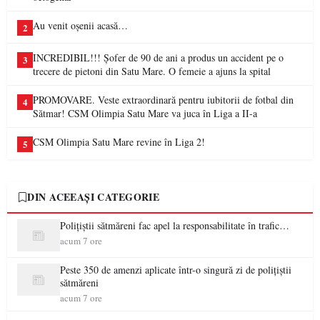
Au venit oșenii acasă…
2
INCREDIBIL!!! Șofer de 90 de ani a produs un accident pe o
3
trecere de pietoni din Satu Mare. O femeie a ajuns la spital
PROMOVARE. Veste extraordinară pentru iubitorii de fotbal din
4
Sătmar! CSM Olimpia Satu Mare va juca în Liga a II-a
CSM Olimpia Satu Mare revine în Liga 2!
5
DIN ACEEAȘI CATEGORIE
Polițiștii sătmăreni fac apel la responsabilitate în trafic…
acum 7 ore
Peste 350 de amenzi aplicate într-o singură zi de polițiștii
sătmăreni
acum 7 ore