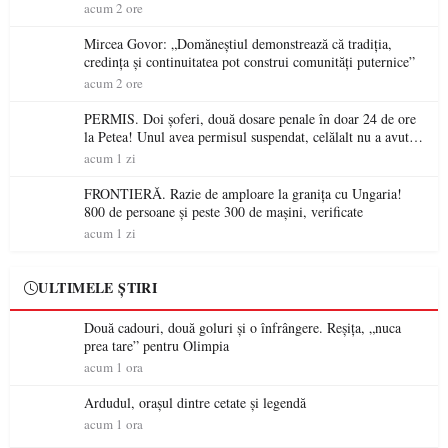
acum 2 ore
Mircea Govor: „Domăneștiul demonstrează că tradiția,
credința și continuitatea pot construi comunități puternice”
acum 2 ore
PERMIS. Doi șoferi, două dosare penale în doar 24 de ore
la Petea! Unul avea permisul suspendat, celălalt nu a avut
niciodată permis
acum 1 zi
FRONTIERĂ. Razie de amploare la granița cu Ungaria!
800 de persoane și peste 300 de mașini, verificate
acum 1 zi
ULTIMELE ȘTIRI
Două cadouri, două goluri și o înfrângere. Reșița, „nuca
prea tare” pentru Olimpia
acum 1 ora
Ardudul, orașul dintre cetate și legendă
acum 1 ora