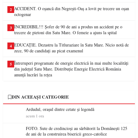
ACCIDENT. O oșancă din Negrești-Oaș a lovit pe trecere un oșan
2
octogenar
INCREDIBIL!!! Șofer de 90 de ani a produs un accident pe o
3
trecere de pietoni din Satu Mare. O femeie a ajuns la spital
EDUCAȚIE. Dezastru la Titluraziare în Satu Mare. Nicio notă de
4
zece, 90 de candidați au picat examenul
Întreruperi programate de energie electrică în mai multe localități
5
din județul Satu Mare. Distribuție Energie Electrică România
anunță lucrări la rețea
DIN ACEEAȘI CATEGORIE
Ardudul, orașul dintre cetate și legendă
acum 1 ora
FOTO. Sute de credincioși au sărbătorit la Domănești 125
de ani de la construirea bisericii greco-catolice