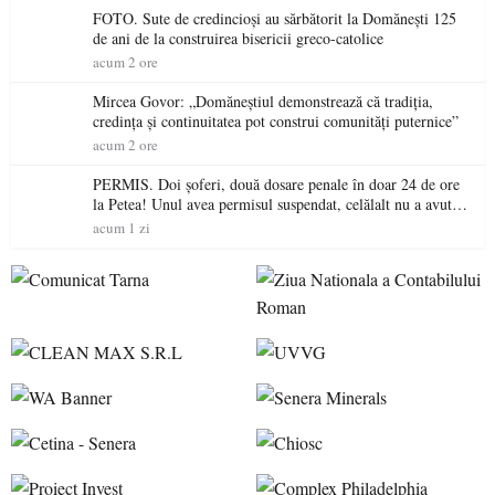
FOTO. Sute de credincioși au sărbătorit la Domănești 125
de ani de la construirea bisericii greco-catolice
acum 2 ore
Mircea Govor: „Domăneștiul demonstrează că tradiția,
credința și continuitatea pot construi comunități puternice”
acum 2 ore
PERMIS. Doi șoferi, două dosare penale în doar 24 de ore
la Petea! Unul avea permisul suspendat, celălalt nu a avut
niciodată permis
acum 1 zi