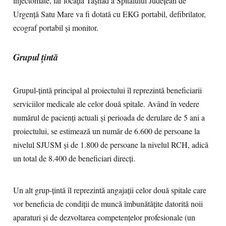
injectomate, iar locația Tășnad a Spitalului Județean de
Urgență Satu Mare va fi dotată cu EKG portabil, defibrilator,
ecograf portabil şi monitor.
Grupul țintă
Grupul-țintă principal al proiectului îl reprezintă beneficiarii
serviciilor medicale ale celor două spitale. Având în vedere
numărul de pacienți actuali și perioada de derulare de 5 ani a
proiectului, se estimează un număr de 6.600 de persoane la
nivelul SJUSM și de 1.800 de persoane la nivelul RCH, adică
un total de 8.400 de beneficiari direcți.
Un alt grup-țintă îl reprezintă angajații celor două spitale care
vor beneficia de condiții de muncă îmbunătățite datorită noii
aparaturi și de dezvoltarea competențelor profesionale (un