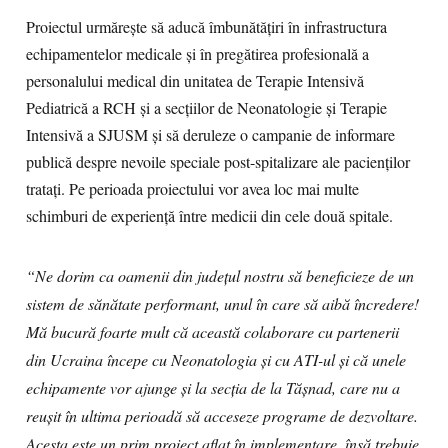
Proiectul urmărește să aducă îmbunătățiri în infrastructura
echipamentelor medicale și în pregătirea profesională a
personalului medical din unitatea de Terapie Intensivă
Pediatrică a RCH și a secțiilor de Neonatologie și Terapie
Intensivă a SJUSM și să deruleze o campanie de informare
publică despre nevoile speciale post-spitalizare ale pacienților
tratați. Pe perioada proiectului vor avea loc mai multe
schimburi de experienţă între medicii din cele două spitale.
“Ne dorim ca oamenii din județul nostru să beneficieze de un
sistem de sănătate performant, unul în care să aibă încredere!
Mă bucură foarte mult că această colaborare cu partenerii
din Ucraina începe cu Neonatologia și cu ATI-ul și că unele
echipamente vor ajunge și la secția de la Tășnad, care nu a
reușit în ultima perioadă să acceseze programe de dezvoltare.
Acesta este un prim proiect aflat în implementare, însă trebuie