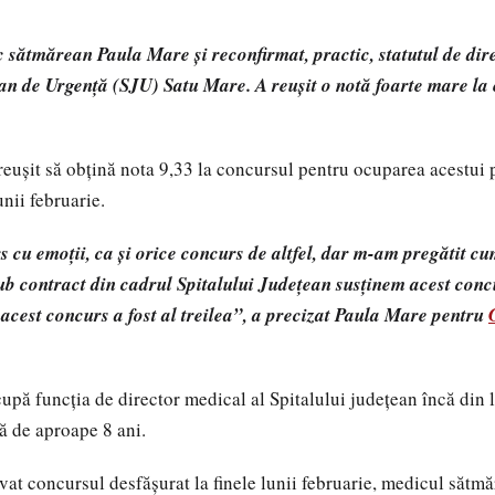
sătmărean Paula Mare și reconfirmat, practic, statutul de dir
ean de Urgență (SJU) Satu Mare. A reușit o notă foarte mare l
reușit să obțină nota 9,33 la concursul pentru ocuparea acestui 
unii februarie.
s cu emoții, ca și orice concurs de altfel, dar m-am pregătit cu
 sub contract din cadrul Spitalului Județean susținem acest concur
 acest concurs a fost al treilea”, a precizat Paula Mare pentru
upă funcția de director medical al Spitalului județean încă din 
ă de aproape 8 ani.
at concursul desfășurat la finele lunii februarie, medicul sătm