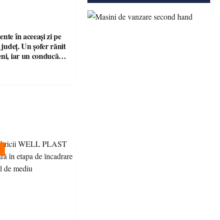
nte în aceeași zi pe
n județ. Un șofer rănit
eni, iar un conducător
t și fără permis, s-a
a Bixad