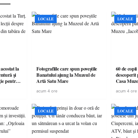
LOCALE
LOCALE
acostat la
Fotografiile care spun poveștile
60 de copii
entură și
Banatului ajung la Muzeul de
descoperit 
ție pentru
Artă Satu Mare
Casa Muze
vară
acum 4 ore
acum 4 ore
LOCALE
LOCALE