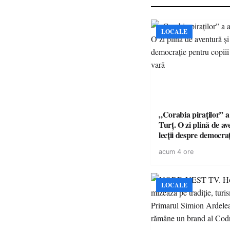
LOCALE
„Corabia piraților” a 
Turț. O zi plină de av
lecții despre democra
copiii din tabăra de 
acum 4 ore
LOCALE