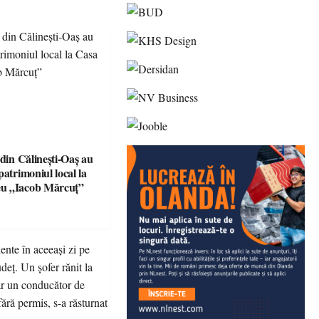
 din Călinești-Oaș au
patrimoniul local la
u „Iacob Mărcuț”