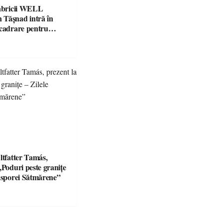
fabricii WELL
Tășnad intră în
ncadrare pentru
 mediu
ltfatter Tamás,
„Poduri peste granițe
iasporei Sătmărene”