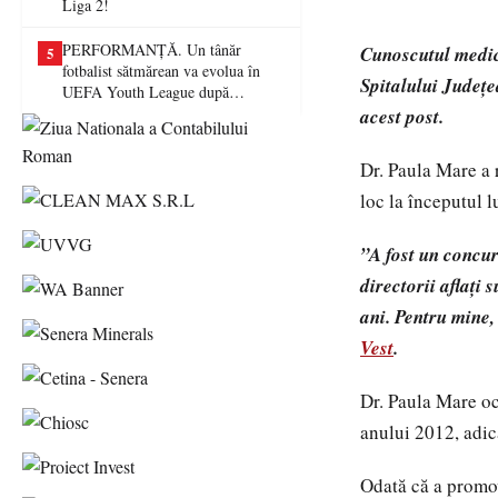
Liga 2!
PERFORMANȚĂ. Un tânăr
Cunoscutul medic 
5
fotbalist sătmărean va evolua în
Spitalului Județ
UEFA Youth League după
transferul la Farul Constanța
acest post.
Dr. Paula Mare a 
loc la începutul l
”A fost un concur
directorii aflați
ani. Pentru mine,
Vest
.
Dr. Paula Mare oc
anului 2012, adic
Odată că a promov