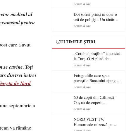
tradiție, turism și investiții.
acum 4 ore
Primarul Simion Ardelean:
„Oțeloaia rămâne un brand
ector medical al
Doi șoferi prinși în doar o
al Codrului”
oră de polițiști. Un tânăr
a examenul pentru
conducea băut, iar un
acum 4 ore
sătmărean s-a urcat la volan
cu permisul suspendat
ULTIMELE ȘTIRI
post care a avut
„Corabia piraților” a acostat
la Turț. O zi plină de
aventură și lecții despre
acum 4 ore
m se cuvine. Toți
democrație pentru copiii din
s din trei în trei
tabăra de vară
Fotografiile care spun
poveștile Banatului ajung la
Gazeta de Nord
Muzeul de Artă Satu Mare
acum 4 ore
60 de copii din Călinești-
Oaș au descoperit
luna septembrie a
patrimoniul local la Casa
acum 4 ore
Muzeu „Iacob Mărcuț”
NORD VEST TV.
Homoroade mizează pe
ărean va rămâne
tradiție, turism și investiții.
acum 4 ore