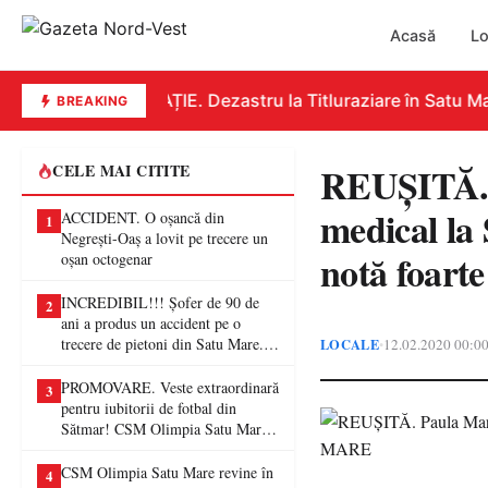
Acasă
Lo
EDUCAȚIE. Dezastru la Titluraziare în Satu Mar
BREAKING
REUȘITĂ. 
CELE MAI CITITE
medical la
ACCIDENT. O oșancă din
1
Negrești-Oaș a lovit pe trecere un
notă foar
oșan octogenar
INCREDIBIL!!! Șofer de 90 de
2
ani a produs un accident pe o
trecere de pietoni din Satu Mare. O
LOCALE
12.02.2020 00:0
•
femeie a ajuns la spital
PROMOVARE. Veste extraordinară
3
pentru iubitorii de fotbal din
Sătmar! CSM Olimpia Satu Mare
va juca în Liga a II-a
CSM Olimpia Satu Mare revine în
4