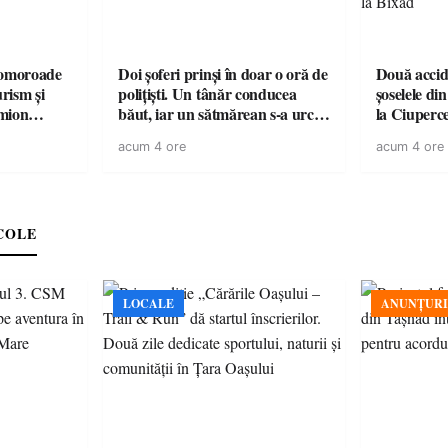
omoroade
Doi șoferi prinși în doar o oră de
Două accide
urism și
polițiști. Un tânăr conducea
șoselele di
băut, iar un sătmărean s-a urcat
la Ciuperc
 rămâne un
la volan cu permisul suspendat
de ATV, bău
acum 4 ore
acum 4 ore
răsturnat l
COLE
LOCALE
ANUNȚURI