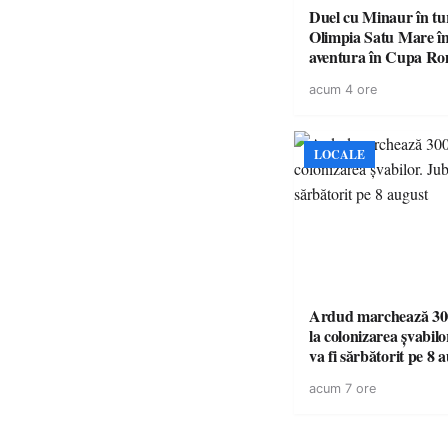
Duel cu Minaur în t
Olimpia Satu Mare î
aventura în Cupa Rom
Baia Mare
acum 4 ore
LOCALE
Ardud marchează 300
la colonizarea șvabilo
va fi sărbătorit pe 8 
acum 7 ore