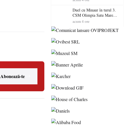
Primarul Simion Ardelean:
„Oțeloaia rămâne un brand
Duel cu Minaur în turul 3.
al Codrului”
CSM Olimpia Satu Mare
începe aventura în Cupa
acum 4 ore
României la Baia Mare
Abonează-te