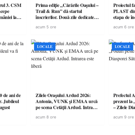
urul 3. CSM
Prima ediție „Cărările Oașului –
Proiectul 
ncepe
Trail & Run” dă startul
PLAST din 
âniei la
înscrierilor. Două zile dedicate
etapa de î
sportului, naturii și comunității
acordul de
acum 5 ore
acum 6 ore
în Țara Oașului
LOCALE
LOCALE
 de ani de
Zilele Orașului Ardud 2026:
Prefectul A
r. Jubileul
Antonia, VUNK și EMAA urcă
prezent la 
august
pe scena Cetății Ardud. Intrarea
– Zilele D
este liberă
acum 8 ore
acum 9 ore