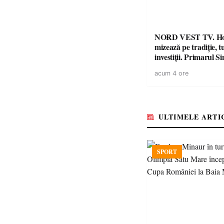
NORD VEST TV. H
mizează pe tradiție, t
investiții. Primarul Simion
Ardelean: „Oțeloaia
acum 4 ore
brand al Codrului”
ULTIMELE ARTI
SPORT