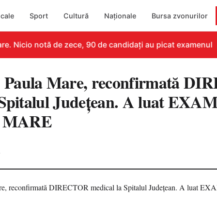
cale
Sport
Cultură
Naționale
Bursa zvonurilor
e. Nicio notă de zece, 90 de candidați au picat examenul
Paula Mare, reconfirmată D
 Spitalul Județean. A luat EX
te MARE
0