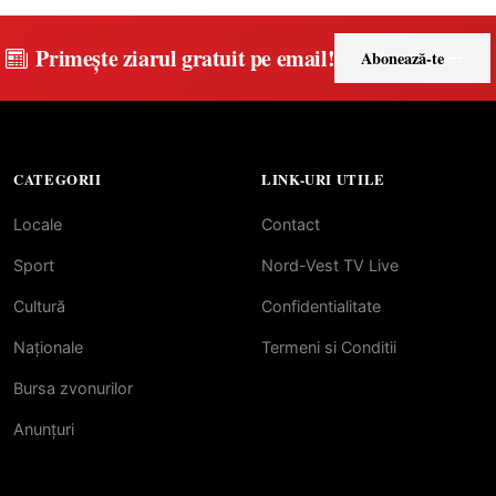
Primește ziarul gratuit pe email!
Abonează-te
CATEGORII
LINK-URI UTILE
Locale
Contact
Sport
Nord-Vest TV Live
Cultură
Confidentialitate
Naționale
Termeni si Conditii
Bursa zvonurilor
Anunțuri