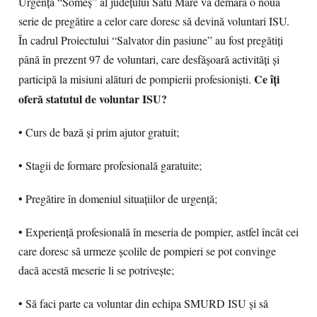
Urgență “Someș” al județului Satu Mare va demara o nouă
serie de pregătire a celor care doresc să devină voluntari ISU.
În cadrul Proiectului “Salvator din pasiune” au fost pregătiți
până în prezent 97 de voluntari, care desfășoară activități și
Ce îţi
participă la misiuni alături de pompierii profesioniști.
oferă statutul de voluntar ISU?
• Curs de bază şi prim ajutor gratuit;
• Stagii de formare profesională garatuite;
• Pregătire în domeniul situațiilor de urgență;
• Experiență profesională în meseria de pompier, astfel încât cei
care doresc să urmeze școlile de pompieri se pot convinge
dacă acestă meserie li se potrivește;
• Să faci parte ca voluntar din echipa SMURD ISU şi să