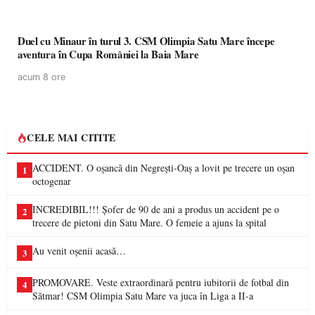
Duel cu Minaur în turul 3. CSM Olimpia Satu Mare începe
aventura în Cupa României la Baia Mare
acum 8 ore
CELE MAI CITITE
ACCIDENT. O oșancă din Negrești-Oaș a lovit pe trecere un oșan
1
octogenar
INCREDIBIL!!! Șofer de 90 de ani a produs un accident pe o
2
trecere de pietoni din Satu Mare. O femeie a ajuns la spital
Au venit oșenii acasă…
3
PROMOVARE. Veste extraordinară pentru iubitorii de fotbal din
4
Sătmar! CSM Olimpia Satu Mare va juca în Liga a II-a