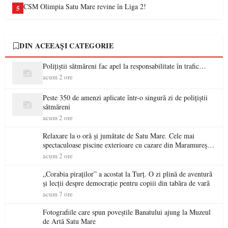
CSM Olimpia Satu Mare revine în Liga 2!
5
DIN ACEEAȘI CATEGORIE
Polițiștii sătmăreni fac apel la responsabilitate în trafic…
acum 2 ore
Peste 350 de amenzi aplicate într-o singură zi de polițiștii
sătmăreni
acum 2 ore
Relaxare la o oră și jumătate de Satu Mare. Cele mai
spectaculoase piscine exterioare cu cazare din Maramureș,
ideale pentru o escapadă de vară
acum 2 ore
„Corabia piraților” a acostat la Turț. O zi plină de aventură
și lecții despre democrație pentru copiii din tabăra de vară
acum 7 ore
Fotografiile care spun poveștile Banatului ajung la Muzeul
de Artă Satu Mare