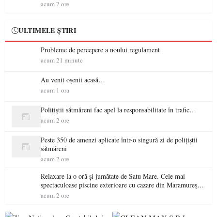
acum 7 ore
ULTIMELE ȘTIRI
Probleme de percepere a noului regulament
acum 21 minute
Au venit oșenii acasă…
acum 1 ora
Polițiștii sătmăreni fac apel la responsabilitate în trafic…
acum 2 ore
Peste 350 de amenzi aplicate într-o singură zi de polițiștii
sătmăreni
acum 2 ore
Relaxare la o oră și jumătate de Satu Mare. Cele mai
spectaculoase piscine exterioare cu cazare din Maramureș,
ideale pentru o escapadă de vară
acum 2 ore