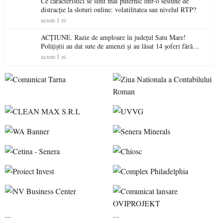
Ce caracteristici se simt mai puternic într-o sesiune de
distracție la sloturi online: volatilitatea sau nivelul RTP?
acum 1 zi
ACȚIUNE. Razie de amploare în județul Satu Mare!
Polițiștii au dat sute de amenzi și au lăsat 14 șoferi fără
permis într-o singură zi
acum 1 zi