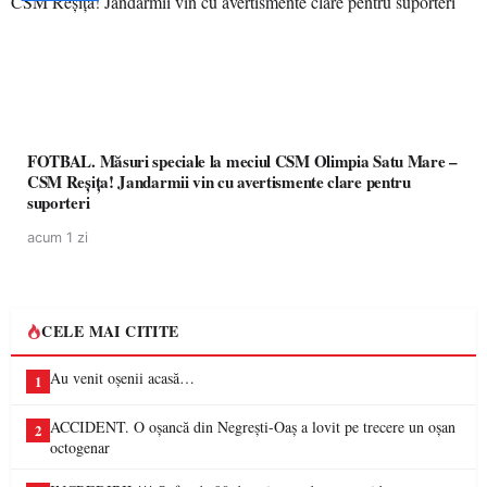
FOTBAL. Măsuri speciale la meciul CSM Olimpia Satu Mare –
CSM Reșița! Jandarmii vin cu avertismente clare pentru
suporteri
acum 1 zi
CELE MAI CITITE
Au venit oșenii acasă…
1
ACCIDENT. O oșancă din Negrești-Oaș a lovit pe trecere un oșan
2
octogenar