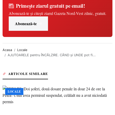
Primește ziarul gratuit pe email!
Abonează-te și citești ziarul Gazeta Nord-Vest zilnic, gratuit.
Abonează-te
Acasa
Locale
AJUTOARELE pentru ÎNCĂLZIRE. CÂND și UNDE pot fi...
ARTICOLE SIMILARE
LOCALE