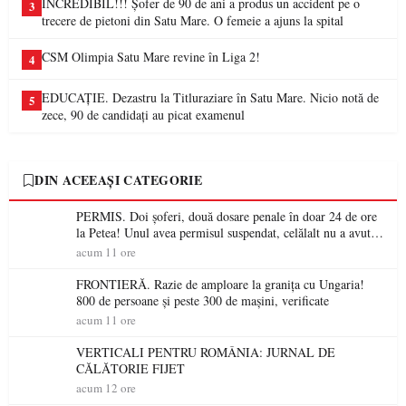
INCREDIBIL!!! Șofer de 90 de ani a produs un accident pe o
3
trecere de pietoni din Satu Mare. O femeie a ajuns la spital
CSM Olimpia Satu Mare revine în Liga 2!
4
EDUCAȚIE. Dezastru la Titluraziare în Satu Mare. Nicio notă de
5
zece, 90 de candidați au picat examenul
DIN ACEEAȘI CATEGORIE
PERMIS. Doi șoferi, două dosare penale în doar 24 de ore
la Petea! Unul avea permisul suspendat, celălalt nu a avut
niciodată permis
acum 11 ore
FRONTIERĂ. Razie de amploare la granița cu Ungaria!
800 de persoane și peste 300 de mașini, verificate
acum 11 ore
VERTICALI PENTRU ROMÂNIA: JURNAL DE
CĂLĂTORIE FIJET
acum 12 ore