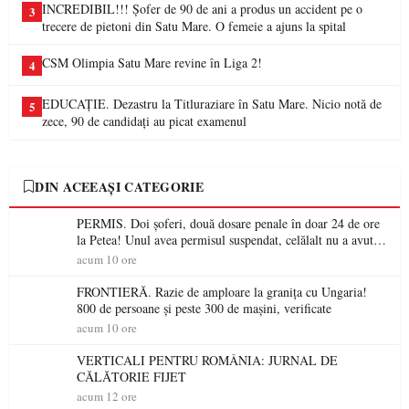
INCREDIBIL!!! Șofer de 90 de ani a produs un accident pe o
3
trecere de pietoni din Satu Mare. O femeie a ajuns la spital
CSM Olimpia Satu Mare revine în Liga 2!
4
EDUCAȚIE. Dezastru la Titluraziare în Satu Mare. Nicio notă de
5
zece, 90 de candidați au picat examenul
DIN ACEEAȘI CATEGORIE
PERMIS. Doi șoferi, două dosare penale în doar 24 de ore
la Petea! Unul avea permisul suspendat, celălalt nu a avut
niciodată permis
acum 10 ore
FRONTIERĂ. Razie de amploare la granița cu Ungaria!
800 de persoane și peste 300 de mașini, verificate
acum 10 ore
VERTICALI PENTRU ROMÂNIA: JURNAL DE
CĂLĂTORIE FIJET
acum 12 ore