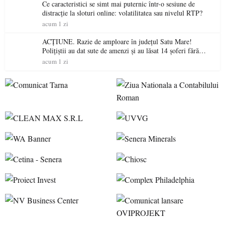
Ce caracteristici se simt mai puternic într-o sesiune de
distracție la sloturi online: volatilitatea sau nivelul RTP?
acum 1 zi
ACȚIUNE. Razie de amploare în județul Satu Mare!
Polițiștii au dat sute de amenzi și au lăsat 14 șoferi fără
permis într-o singură zi
acum 1 zi