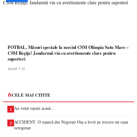
FOTBAL. Măsuri speciale la meciul CSM Olimpia Satu Mare –
CSM Reșița! Jandarmii vin cu avertismente clare pentru
suporteri
acum 1 zi
CELE MAI CITITE
Au venit oșenii acasă…
1
ACCIDENT. O oșancă din Negrești-Oaș a lovit pe trecere un oșan
2
octogenar