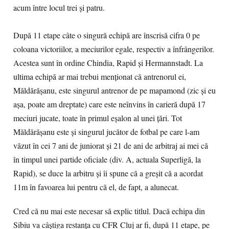
acum între locul trei și patru.
După 11 etape câte o singură echipă are înscrisă cifra 0 pe
coloana victoriilor, a meciurilor egale, respectiv a înfrângerilor.
Acestea sunt în ordine Chindia, Rapid și Hermannstadt. La
ultima echipă ar mai trebui menționat că antrenorul ei,
Măldărășanu, este singurul antrenor de pe mapamond (zic și eu
așa, poate am dreptate) care este neînvins în carieră după 17
meciuri jucate, toate în primul eșalon al unei țări. Tot
Măldărășanu este și singurul jucător de fotbal pe care l-am
văzut în cei 7 ani de juniorat și 21 de ani de arbitraj ai mei că
în timpul unei partide oficiale (div. A, actuala Superligă, la
Rapid), se duce la arbitru și îi spune că a greșit că a acordat
11m în favoarea lui pentru că el, de fapt, a alunecat.
Cred că nu mai este necesar să explic titlul. Dacă echipa din
Sibiu va câștiga restanța cu CFR Cluj ar fi, după 11 etape, pe