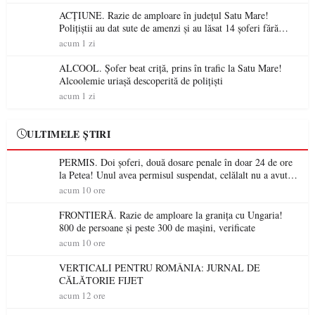
ACȚIUNE. Razie de amploare în județul Satu Mare!
Polițiștii au dat sute de amenzi și au lăsat 14 șoferi fără
permis într-o singură zi
acum 1 zi
ALCOOL. Șofer beat criță, prins în trafic la Satu Mare!
Alcoolemie uriașă descoperită de polițiști
acum 1 zi
ULTIMELE ȘTIRI
PERMIS. Doi șoferi, două dosare penale în doar 24 de ore
la Petea! Unul avea permisul suspendat, celălalt nu a avut
niciodată permis
acum 10 ore
FRONTIERĂ. Razie de amploare la granița cu Ungaria!
800 de persoane și peste 300 de mașini, verificate
acum 10 ore
VERTICALI PENTRU ROMÂNIA: JURNAL DE
CĂLĂTORIE FIJET
acum 12 ore