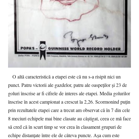
O altă caracteristică a etapei este că nu s-a risipit nici un
punct. Patru victorii ale gazdelor, patru ale oaspeților și 23 de
goluri înscrise ar fi cifrele de interes ale etapei. Media golurilor
înscrise în acest campionat a crescut la 2,26. Scormonind puțin
prin rezultatele etapei care a trecut am observat că în 7 din cele
8 meciuri echipele mai bine clasate au câștigat, ceea ce mă face
să cred că în scurt timp se vor crea în clasament grupuri de
echipe distanțate între ele de câteva puncte. Așa cum este