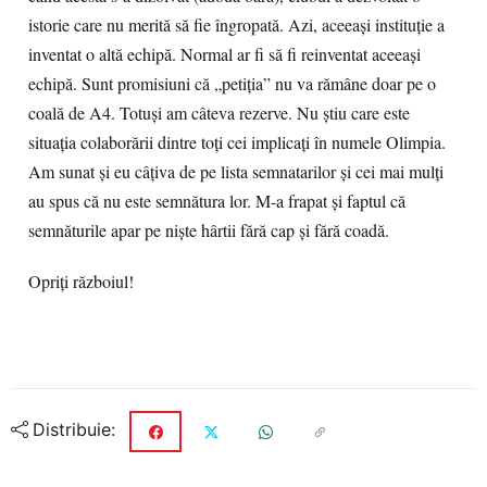
istorie care nu merită să fie îngropată. Azi, aceeași instituție a
inventat o altă echipă. Normal ar fi să fi reinventat aceeași
echipă. Sunt promisiuni că „petiția” nu va rămâne doar pe o
coală de A4. Totuși am câteva rezerve. Nu știu care este
situația colaborării dintre toți cei implicați în numele Olimpia.
Am sunat și eu câțiva de pe lista semnatarilor și cei mai mulți
au spus că nu este semnătura lor. M-a frapat și faptul că
semnăturile apar pe niște hârtii fără cap și fără coadă.
Opriți războiul!
Distribuie: