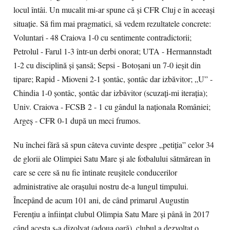
locul întâi. Un mucalit mi-ar spune că și CFR Cluj e în aceeași
situație. Să fim mai pragmatici, să vedem rezultatele concrete:
Voluntari - 48 Craiova 1-0 cu sentimente contradictorii;
Petrolul - Farul 1-3 într-un derbi onorat; UTA - Hermannstadt
1-2 cu disciplină și șansă; Sepsi - Botoșani un 7-0 ieșit din
tipare; Rapid - Mioveni 2-1 șontâc, șontâc dar izbăvitor; „U” -
Chindia 1-0 șontâc, șontâc dar izbăvitor (scuzați-mi iterația);
Univ. Craiova - FCSB 2 - 1 cu gândul la naționala României;
Argeș - CFR 0-1 după un meci frumos.
Nu închei fără să spun câteva cuvinte despre „petiția” celor 34
de glorii ale Olimpiei Satu Mare și ale fotbalului sătmărean în
care se cere să nu fie întinate reușitele conducerilor
administrative ale orașului nostru de-a lungul timpului.
Începând de acum 101 ani, de când primarul Augustin
Ferențiu a înființat clubul Olimpia Satu Mare și până în 2017
când acesta s-a dizolvat (adoua oară), clubul a dezvoltat o