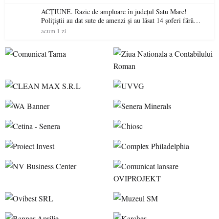
ACȚIUNE. Razie de amploare în județul Satu Mare!
Polițiștii au dat sute de amenzi și au lăsat 14 șoferi fără
permis într-o singură zi
acum 1 zi