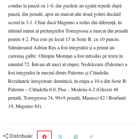
condus la pauză cu 1-0, dar gazdele au egalat repede după
pauză, din penalti, apoi au marcat alte două goluri ducând
scorul la 3-1. Chiar dacă Magnino a redus din diferenţă, în
ultimul minut al prelungirilor Torregrossa a marcat din penalti
pentru 4-2. Pisa este pe locul 15 în Serie B, cu 10 puncte.
Sătmăreanul Adrian Rus a fost integralist şi a primit un
cartonaş galbe. Olimpiu Moruţan a fost introdus pe teren în
minutul 72. Într-un alt meci al etapei, Nedelcearu (Palermo) a
fost integralist în meciul dintre Palermo şi Cittadella.
Rezultatele înregistrate duminică, în etapa a 10-a din Serie B:
Palermo – Cittadella 0-0; Pisa – Modena 4-2 (Gliozzi 48
penalti, Torregrossa 74, 90+9 penalti, Masucci 82 / Bonfanti
19, Magnino 84).
Distribuie: