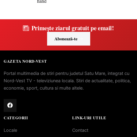
Primește ziarul gratuit pe email!
Abonează-te
GAZETA NORD-VEST
Portal multimedia de stiri pentru judetul Satu Mare, integrat cu
Nord-Vest TV - televiziunea locala. Stiri de actualitate, politica,
economie, sport, cultura si multe altele.
CATEGORII
LINK-URI UTILE
Locale
Contact