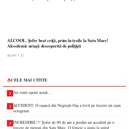
ALCOOL. Șofer beat criță, prins în trafic la Satu Mare!
Alcoolemie uriașă descoperită de polițiști
acum 1 zi
CELE MAI CITITE
Au venit oșenii acasă…
1
ACCIDENT. O oșancă din Negrești-Oaș a lovit pe trecere un oșan
2
octogenar
INCREDIBIL!!! Șofer de 90 de ani a produs un accident pe o
3
trecere de pietoni din Satu Mare. O femeie a ajuns la spital