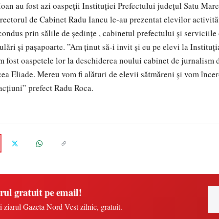
 Ioan au fost azi oaspeții Instituției Prefectului județul Satu Mar
irectorul de Cabinet Radu Iancu le-au prezentat elevilor activită
u condus prin sălile de ședințe , cabinetul prefectului și servicii
lări și pașapoarte. ”Am ținut să-i invit și eu pe elevi la Instituți
m fost oaspetele lor la deschiderea noului cabinet de jurnalism 
a Eliade. Mereu vom fi alături de elevii sătmăreni și vom încer
 acțiuni” prefect Radu Roca.
rul gratuit pe email!
i ziarul Gazeta Nord-Vest zilnic, gratuit.