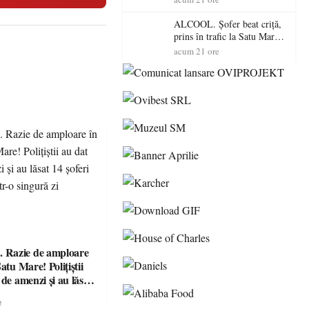
de amenzi și au lăsat 14
șoferi fără permis într-o
ALCOOL. Șofer beat criță,
singură zi
prins în trafic la Satu Mare!
Alcoolemie uriașă
acum 21 ore
descoperită de polițiști
Razie de amploare
atu Mare! Polițiștii
 de amenzi și au lăsat
ără permis într-o
e