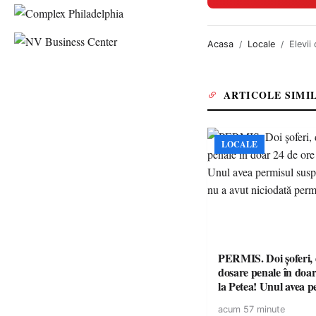
Acasa
Locale
Elevii
ARTICOLE SIMI
LOCALE
PERMIS. Doi șoferi,
dosare penale în doar
la Petea! Unul avea p
suspendat, celălalt nu
acum 57 minute
niciodată permis