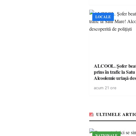
LOCALE
ALCOOL. Șofer beat 
prins în trafic la Sat
Alcoolemie uriașă des
polițiști
acum 21 ore
ULTIMELE ARTI
NAȚIONALE