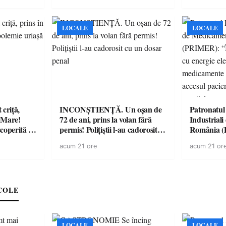
LOCALE
LOCALE
criță,
INCONȘTIENȚĂ. Un oșan de
Patronatul
u Mare!
72 de ani, prins la volan fără
Industrial
coperită de
permis! Polițiștii l-au cadorosit
România 
cu un dosar penal
“Întreruper
acum 21 ore
acum 21 or
energie elec
medicament
accesul pac
medicament
COLE
LOCALE
LOCALE