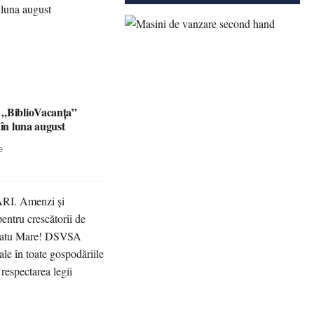
 „BiblioVacanța”
 în luna august
e