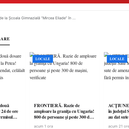
 de la Școala Gimnazială “Mircea Eliade” în ...
LARE
LOCALE
LOCALE
 două
FRONTIERĂ. Razie de
ACȚIUNE. 
 24 de ore
amploare la granița cu Ungaria!
în județul S
ermisul
800 de persoane și peste 300 de
au dat sute
 a avut
mașini, verificate
14 șoferi f
acum 1 ora
acum 21 or
singură zi