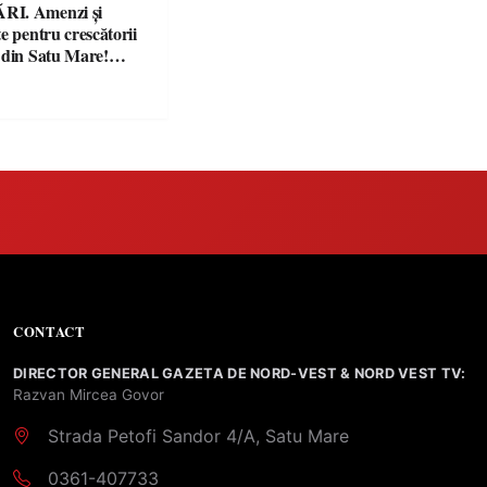
I. Amenzi și
e pentru crescătorii
 din Satu Mare!
nță controale în
ăriile și face apel la
 legii
CONTACT
DIRECTOR GENERAL GAZETA DE NORD-VEST & NORD VEST TV:
Razvan Mircea Govor
Strada Petofi Sandor 4/A, Satu Mare
0361-407733