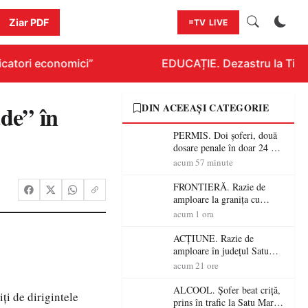
Ziar PDF
TV LIVE
catori economici”
EDUCAȚIE. Dezastru la Titlura
ade” în
DIN ACEEAȘI CATEGORIE
PERMIS. Doi șoferi, două
dosare penale în doar 24 de
ore la Petea! Unul avea
acum 57 minute
permisul suspendat, celălalt
nu a avut niciodată permis
FRONTIERĂ. Razie de
amploare la granița cu
Ungaria! 800 de persoane și
acum 1 ora
peste 300 de mașini,
verificate
ACȚIUNE. Razie de
amploare în județul Satu
Mare! Polițiștii au dat sute
acum 21 ore
de amenzi și au lăsat 14
șoferi fără permis într-o
ALCOOL. Șofer beat criță,
ți de dirigintele
singură zi
prins în trafic la Satu Mare!