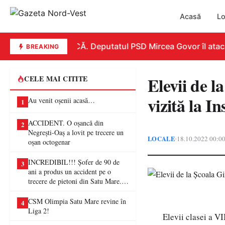
Acasă
Lo
REPLICĂ. Deputatul PSD Mircea Govor îl atacă du
BREAKING
Elevii de 
CELE MAI CITITE
vizită la In
Au venit oșenii acasă…
1
ACCIDENT. O oșancă din
2
Negrești-Oaș a lovit pe trecere un
LOCALE
18.10.2022 00:0
•
oșan octogenar
INCREDIBIL!!! Șofer de 90 de
3
ani a produs un accident pe o
trecere de pietoni din Satu Mare. O
femeie a ajuns la spital
CSM Olimpia Satu Mare revine în
4
Liga 2!
Elevii clasei a V