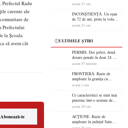
e. Prefectul Radu
Alcoolemie uriașă
acum 21 ore
descoperită de polițiști
țile curente ale
INCONȘTIENȚĂ. Un oșan
le comunitare de
de 72 de ani, prins la volan
fără permis! Polițiștii l-au
acum 21 ore
a Prefectului
cadorosit cu un dosar penal
de la Școala
ULTIMELE ȘTIRI
ca să avem cât
PERMIS. Doi șoferi, două
dosare penale în doar 24 de
ore la Petea! Unul avea
acum 57 minute
permisul suspendat, celălalt
nu a avut niciodată permis
FRONTIERĂ. Razie de
amploare la granița cu
Ungaria! 800 de persoane și
acum 1 ora
peste 300 de mașini,
verificate
Ce caracteristici se simt mai
puternic într-o sesiune de
distracție la sloturi online:
acum 20 ore
volatilitatea sau nivelul
RTP?
Abonează-te
ACȚIUNE. Razie de
amploare în județul Satu
Mare! Polițiștii au dat sute
acum 21 ore