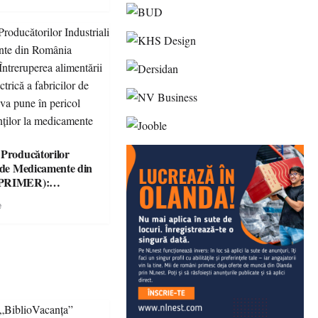
 Producătorilor
i de Medicamente din
(PRIMER):
ea alimentării cu
e
trică a fabricilor de
e va pune în pericol
ienților la
e esențiale