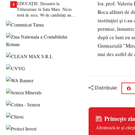
lor, prof. Valeriu
EDUCAȚIE. Dezastru la
5
Titluraziare în Satu Mare. Nicio
Roca alături de d
notă de zece, 90 de candidați au
instituției și i-a
picat examenul
permise, înmatricu
după ce luni eu a
Gimnazială ”Mirce
mai des astfel de
Distribuie:
Primește zia
Abonează-te și citeșt