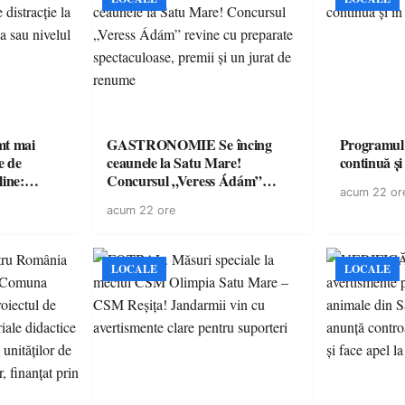
imt mai
GASTRONOMIE Se încing
Programul
e de
ceaunele la Satu Mare!
continuă și
line:
Concursul „Veress Ádám”
acum 22 or
lul RTP?
revine cu preparate
acum 22 ore
spectaculoase, premii și un jurat
de renume
LOCALE
LOCALE