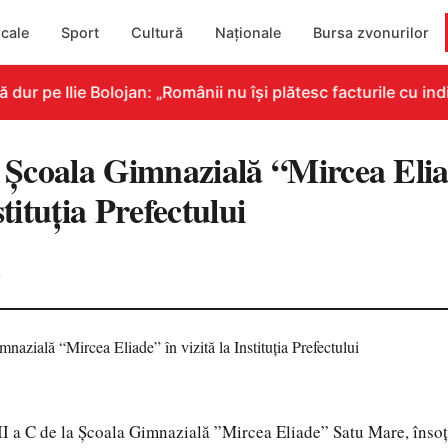
cale
Sport
Cultură
Naționale
Bursa zvonurilor
r pe Ilie Bolojan: „Românii nu își plătesc facturile cu indi
la Școala Gimnazială “Mircea Eli
stituția Prefectului
0
III a C de la Școala Gimnazială ”Mircea Eliade” Satu Mare, însoți