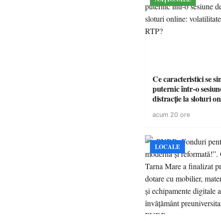
Ce caracteristici se s
puternic într-o sesiun
distracție la sloturi on
volatilitatea sau nive
acum 20 ore
LOCALE