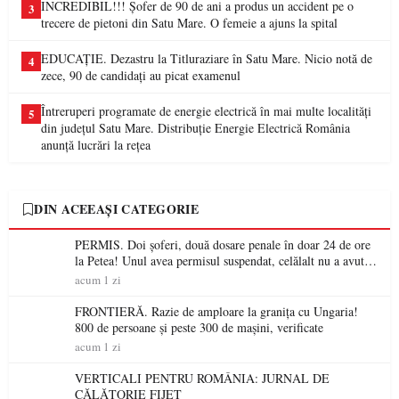
INCREDIBIL!!! Șofer de 90 de ani a produs un accident pe o
3
trecere de pietoni din Satu Mare. O femeie a ajuns la spital
EDUCAȚIE. Dezastru la Titluraziare în Satu Mare. Nicio notă de
4
zece, 90 de candidați au picat examenul
Întreruperi programate de energie electrică în mai multe localități
5
din județul Satu Mare. Distribuție Energie Electrică România
anunță lucrări la rețea
DIN ACEEAȘI CATEGORIE
PERMIS. Doi șoferi, două dosare penale în doar 24 de ore
la Petea! Unul avea permisul suspendat, celălalt nu a avut
niciodată permis
acum 1 zi
FRONTIERĂ. Razie de amploare la granița cu Ungaria!
800 de persoane și peste 300 de mașini, verificate
acum 1 zi
VERTICALI PENTRU ROMÂNIA: JURNAL DE
CĂLĂTORIE FIJET