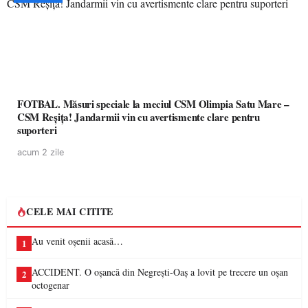
FOTBAL. Măsuri speciale la meciul CSM Olimpia Satu Mare –
CSM Reșița! Jandarmii vin cu avertismente clare pentru
suporteri
acum 2 zile
CELE MAI CITITE
Au venit oșenii acasă…
1
ACCIDENT. O oșancă din Negrești-Oaș a lovit pe trecere un oșan
2
octogenar