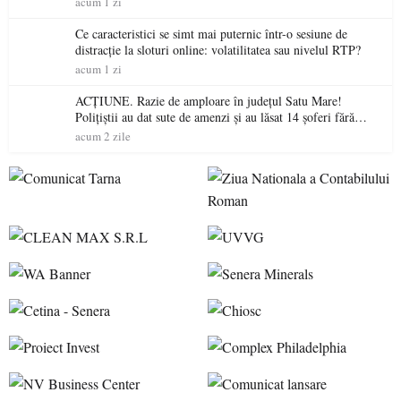
acum 1 zi
Ce caracteristici se simt mai puternic într-o sesiune de
distracție la sloturi online: volatilitatea sau nivelul RTP?
acum 1 zi
ACȚIUNE. Razie de amploare în județul Satu Mare!
Polițiștii au dat sute de amenzi și au lăsat 14 șoferi fără
permis într-o singură zi
acum 2 zile