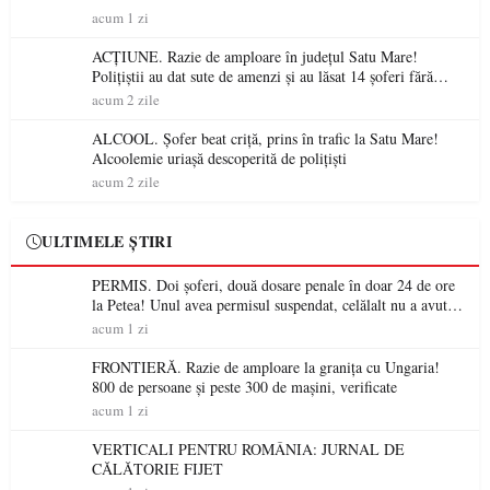
acum 1 zi
ACȚIUNE. Razie de amploare în județul Satu Mare!
Polițiștii au dat sute de amenzi și au lăsat 14 șoferi fără
permis într-o singură zi
acum 2 zile
ALCOOL. Șofer beat criță, prins în trafic la Satu Mare!
Alcoolemie uriașă descoperită de polițiști
acum 2 zile
ULTIMELE ȘTIRI
PERMIS. Doi șoferi, două dosare penale în doar 24 de ore
la Petea! Unul avea permisul suspendat, celălalt nu a avut
niciodată permis
acum 1 zi
FRONTIERĂ. Razie de amploare la granița cu Ungaria!
800 de persoane și peste 300 de mașini, verificate
acum 1 zi
VERTICALI PENTRU ROMÂNIA: JURNAL DE
CĂLĂTORIE FIJET