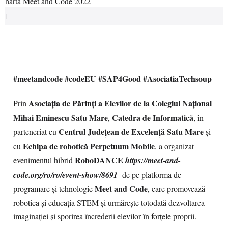
|
#meetandcode #codeEU #SAP4Good #AsociatiaTechsoup
Asociația de Părinți a Elevilor de la Colegiul Național
Prin
Mihai Eminescu Satu Mare
Catedra de Informatică
,
, în
Centrul Județean de Excelență Satu Mare
parteneriat cu
și
Echipa de robotică
Perpetuum Mobile
cu
, a organizat
RoboDANCE
evenimentul hibrid
https://meet-and-
code.org/ro/ro/event-show/8691
de pe platforma de
Meet and Code
programare și tehnologie
, care promovează
robotica și educația STEM și urmărește totodată dezvoltarea
imaginației și sporirea încrederii elevilor în forțele proprii.