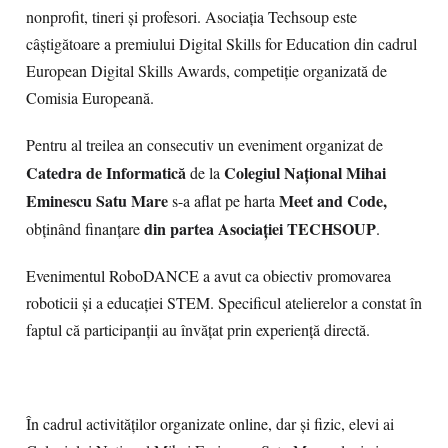
nonprofit, tineri și profesori. Asociația Techsoup este
câștigătoare a premiului Digital Skills for Education din cadrul
European Digital Skills Awards, competiție organizată de
Comisia Europeană.
Pentru al treilea an consecutiv un eveniment organizat de
Catedra de Informatică
Colegiul Național Mihai
de la
Eminescu Satu Mare
Meet and Code
,
s-a aflat pe harta
din partea
Asociației TECHSOUP
obținând finanțare
.
Evenimentul RoboDANCE a avut ca obiectiv promovarea
roboticii și a educației STEM. Specificul atelierelor a constat în
faptul că participanții au învățat prin experiență directă.
În cadrul activităților organizate online, dar și fizic, elevi ai