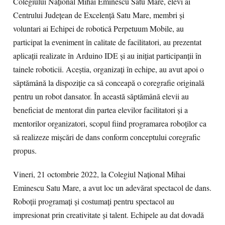
Colegiului Național Mihai Eminescu Satu Mare, elevi ai
Centrului Județean de Excelență Satu Mare, membri și
voluntari ai Echipei de robotică Perpetuum Mobile, au
participat la eveniment în calitate de facilitatori, au prezentat
aplicații realizate în Arduino IDE și au inițiat participanții în
tainele roboticii. Aceștia, organizați în echipe, au avut apoi o
săptămână la dispoziție ca să conceapă o coregrafie originală
pentru un robot dansator. În această săptămână elevii au
beneficiat de mentorat din partea elevilor facilitatori și a
mentorilor organizatori, scopul fiind programarea roboților ca
să realizeze mișcări de dans conform conceptului coregrafic
propus.
Vineri, 21 octombrie 2022, la Colegiul Național Mihai
Eminescu Satu Mare, a avut loc un adevărat spectacol de dans.
Roboții programați și costumați pentru spectacol au
impresionat prin creativitate și talent. Echipele au dat dovadă