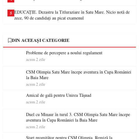
EDUCAȚIE. Dezastru la Titluraziare în Satu Mare. Nicio notă de
5
zece, 90 de candidați au picat examenul
DIN ACEEAȘI CATEGORIE
Probleme de percepere a noului regulament
acum 2 zile
CSM Olimpia Satu Mare începe aventura în Cupa României
la Baia Mare
acum 2 zile
Amical de gală pentru Unirea Tășnad
acum 2 zile
Duel cu Minaur în turul 3. CSM Olimpia Satu Mare începe
aventura în Cupa României la Baia Mare
acum 2 zile
Start promițător pentru CSM Olimpia. Remiză la