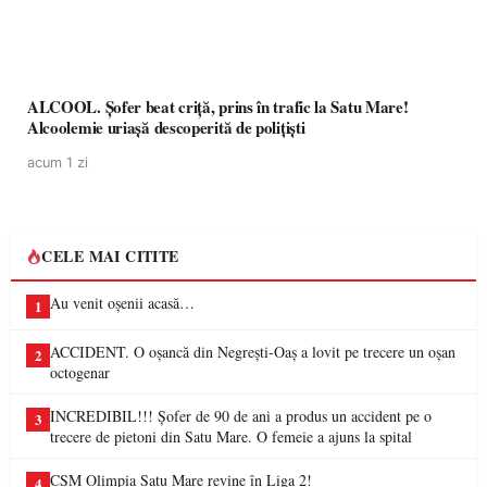
ALCOOL. Șofer beat criță, prins în trafic la Satu Mare!
Alcoolemie uriașă descoperită de polițiști
acum 1 zi
CELE MAI CITITE
Au venit oșenii acasă…
1
ACCIDENT. O oșancă din Negrești-Oaș a lovit pe trecere un oșan
2
octogenar
INCREDIBIL!!! Șofer de 90 de ani a produs un accident pe o
3
trecere de pietoni din Satu Mare. O femeie a ajuns la spital
CSM Olimpia Satu Mare revine în Liga 2!
4