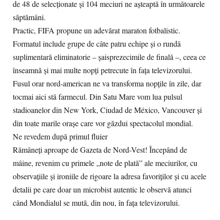
de 48 de selecționate și 104 meciuri ne așteaptă în următoarele
săptămâni.
Practic, FIFA propune un adevărat maraton fotbalistic.
Formatul include grupe de câte patru echipe și o rundă
suplimentară eliminatorie – șaisprezecimile de finală –, ceea ce
înseamnă și mai multe nopți petrecute în fața televizorului.
Fusul orar nord-american ne va transforma nopțile în zile, dar
tocmai aici stă farmecul. Din Satu Mare vom lua pulsul
stadioanelor din New York, Ciudad de México, Vancouver și
din toate marile orașe care vor găzdui spectacolul mondial.
Ne revedem după primul fluier
Rămâneți aproape de Gazeta de Nord-Vest! Începând de
mâine, revenim cu primele „note de plată” ale meciurilor, cu
observațiile și ironiile de rigoare la adresa favoriților și cu acele
detalii pe care doar un microbist autentic le observă atunci
când Mondialul se mută, din nou, în fața televizorului.