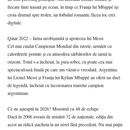
fiecare linie trasată pe ecran, în timp ce Franța lui Mbappé își
croia drumul spre trofeu, iar fotbalul romantic făcea loc erei
digitale.
Qatar 2022 – Iarna neobișnuită și apoteoza lui Messi
Cel mai ciudat Campionat Mondial din istorie, urmărit cu
caloriferele pornite și cu atmosfera sărbătorilor de iarnă la
orizont. Totul s-a încheiat, la gura sobei, cu poate cea mai
spectaculoasă finală pe care am văzut-o vreodată. Argentina
lui Lionel Messi și Franța lui Kylian Mbappé au oferit un duel
de legendă, încheiat cu încoronarea marelui campion
argentinian.
Ce ne așteaptă în 2026? Monstrul cu 48 de echipe
Dacă în 2006 aveam de urmărit 32 de naționale, ediția din
acest an ridică ștacheta la un nivel fără precedent. Nu mai puțin