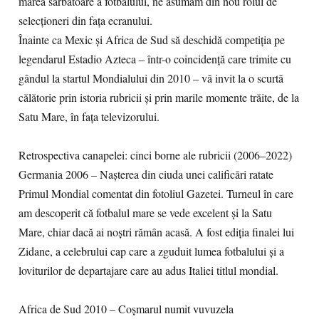
marea sărbătoare a fotbalului, ne asumăm din nou rolul de
selecționeri din fața ecranului.
Înainte ca Mexic și Africa de Sud să deschidă competiția pe
legendarul Estadio Azteca – într-o coincidență care trimite cu
gândul la startul Mondialului din 2010 – vă invit la o scurtă
călătorie prin istoria rubricii și prin marile momente trăite, de la
Satu Mare, în fața televizorului.
Retrospectiva canapelei: cinci borne ale rubricii (2006–2022)
Germania 2006 – Nașterea din ciuda unei calificări ratate
Primul Mondial comentat din fotoliul Gazetei. Turneul în care
am descoperit că fotbalul mare se vede excelent și la Satu
Mare, chiar dacă ai noștri rămân acasă. A fost ediția finalei lui
Zidane, a celebrului cap care a zguduit lumea fotbalului și a
loviturilor de departajare care au adus Italiei titlul mondial.
Africa de Sud 2010 – Coșmarul numit vuvuzela