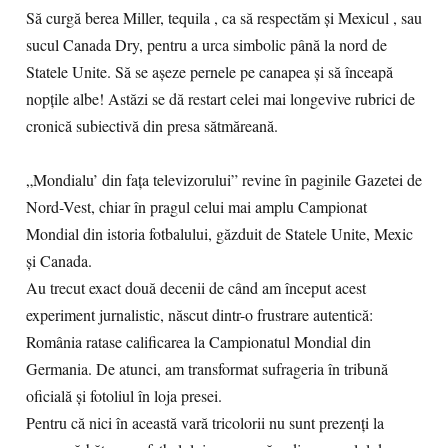
Să curgă berea Miller, tequila , ca să respectăm și Mexicul , sau
sucul Canada Dry, pentru a urca simbolic până la nord de
Statele Unite. Să se așeze pernele pe canapea și să înceapă
nopțile albe! Astăzi se dă restart celei mai longevive rubrici de
cronică subiectivă din presa sătmăreană.
„Mondialu’ din fața televizorului” revine în paginile Gazetei de
Nord-Vest, chiar în pragul celui mai amplu Campionat
Mondial din istoria fotbalului, găzduit de Statele Unite, Mexic
și Canada.
Au trecut exact două decenii de când am început acest
experiment jurnalistic, născut dintr-o frustrare autentică:
România ratase calificarea la Campionatul Mondial din
Germania. De atunci, am transformat sufrageria în tribună
oficială și fotoliul în loja presei.
Pentru că nici în această vară tricolorii nu sunt prezenți la