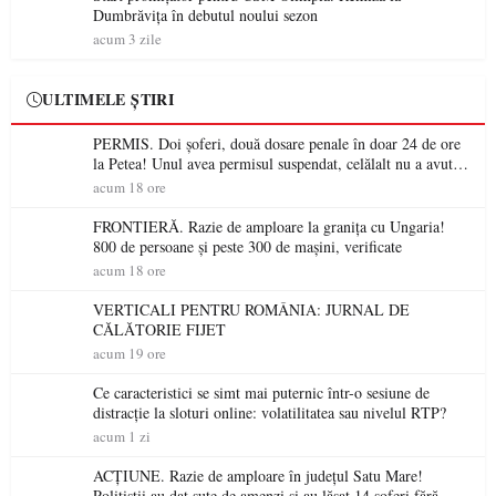
Dumbrăvița în debutul noului sezon
acum 3 zile
ULTIMELE ȘTIRI
PERMIS. Doi șoferi, două dosare penale în doar 24 de ore
la Petea! Unul avea permisul suspendat, celălalt nu a avut
niciodată permis
acum 18 ore
FRONTIERĂ. Razie de amploare la granița cu Ungaria!
800 de persoane și peste 300 de mașini, verificate
acum 18 ore
VERTICALI PENTRU ROMÂNIA: JURNAL DE
CĂLĂTORIE FIJET
acum 19 ore
Ce caracteristici se simt mai puternic într-o sesiune de
distracție la sloturi online: volatilitatea sau nivelul RTP?
acum 1 zi
ACȚIUNE. Razie de amploare în județul Satu Mare!
Polițiștii au dat sute de amenzi și au lăsat 14 șoferi fără