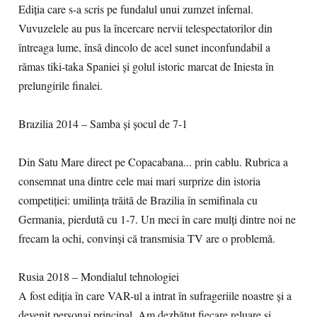
Ediția care s-a scris pe fundalul unui zumzet infernal.
Vuvuzelele au pus la încercare nervii telespectatorilor din
întreaga lume, însă dincolo de acel sunet inconfundabil a
rămas tiki-taka Spaniei și golul istoric marcat de Iniesta în
prelungirile finalei.
Brazilia 2014 – Samba și șocul de 7-1
Din Satu Mare direct pe Copacabana... prin cablu. Rubrica a
consemnat una dintre cele mai mari surprize din istoria
competiției: umilința trăită de Brazilia în semifinala cu
Germania, pierdută cu 1-7. Un meci în care mulți dintre noi ne
frecam la ochi, convinși că transmisia TV are o problemă.
Rusia 2018 – Mondialul tehnologiei
A fost ediția în care VAR-ul a intrat în sufrageriile noastre și a
devenit personaj principal. Am dezbătut fiecare reluare și