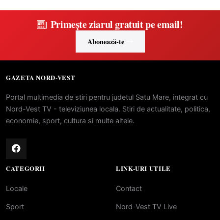
Primește ziarul gratuit pe email!
Abonează-te
GAZETA NORD-VEST
Portal multimedia de stiri pentru judetul Satu Mare, integrat cu
Nord-Vest TV - televiziunea locala. Stiri de actualitate, politica,
economie, sport, cultura si multe altele.
CATEGORII
LINK-URI UTILE
Locale
Contact
Sport
Nord-Vest TV Live