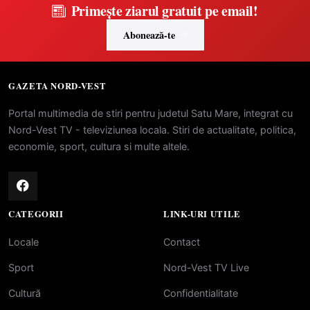
Primește ziarul gratuit pe email!
Abonează-te
GAZETA NORD-VEST
Portal multimedia de stiri pentru judetul Satu Mare, integrat cu
Nord-Vest TV - televiziunea locala. Stiri de actualitate, politica,
economie, sport, cultura si multe altele.
CATEGORII
LINK-URI UTILE
Locale
Contact
Sport
Nord-Vest TV Live
Cultură
Confidentialitate