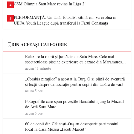
CSM Olimpia Satu Mare revine în Liga 2!
4
PERFORMANȚĂ. Un tânăr fotbalist sătmărean va evolua în
5
UEFA Youth League după transferul la Farul Constanța
DIN ACEEAȘI CATEGORIE
Relaxare la o oră și jumătate de Satu Mare. Cele mai
spectaculoase piscine exterioare cu cazare din Maramureș,
ideale pentru o escapadă de vară
acum 41 minute
„Corabia piraților” a acostat la Turț. O zi plină de aventură
și lecții despre democrație pentru copiii din tabăra de vară
acum 5 ore
Fotografiile care spun poveștile Banatului ajung la Muzeul
de Artă Satu Mare
acum 5 ore
60 de copii din Călinești-Oaș au descoperit patrimoniul
local la Casa Muzeu „Iacob Mărcuț”