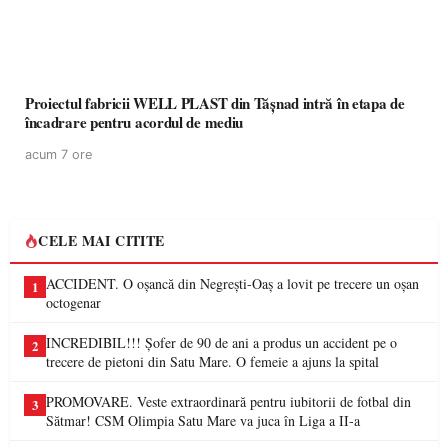
Proiectul fabricii WELL PLAST din Tășnad intră în etapa de
încadrare pentru acordul de mediu
acum 7 ore
CELE MAI CITITE
ACCIDENT. O oșancă din Negrești-Oaș a lovit pe trecere un oșan
1
octogenar
INCREDIBIL!!! Șofer de 90 de ani a produs un accident pe o
2
trecere de pietoni din Satu Mare. O femeie a ajuns la spital
PROMOVARE. Veste extraordinară pentru iubitorii de fotbal din
3
Sătmar! CSM Olimpia Satu Mare va juca în Liga a II-a