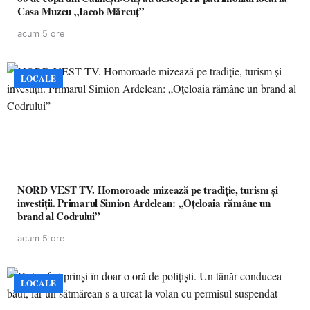
Casa Muzeu „Iacob Mărcuț”
acum 5 ore
LOCALE
NORD VEST TV. Homoroade mizează pe tradiție, turism și
investiții. Primarul Simion Ardelean: „Oțeloaia rămâne un
brand al Codrului”
acum 5 ore
LOCALE