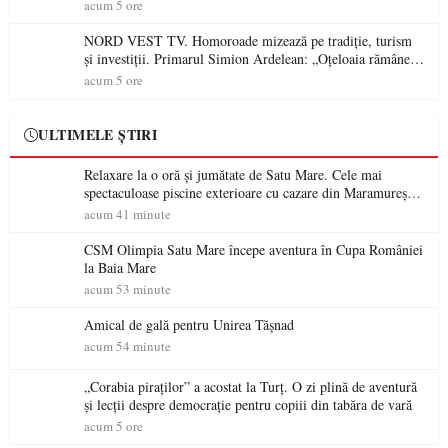
acum 5 ore
NORD VEST TV. Homoroade mizează pe tradiție, turism
și investiții. Primarul Simion Ardelean: „Oțeloaia rămâne
un brand al Codrului”
acum 5 ore
ULTIMELE ȘTIRI
Relaxare la o oră și jumătate de Satu Mare. Cele mai
spectaculoase piscine exterioare cu cazare din Maramureș,
ideale pentru o escapadă de vară
acum 41 minute
CSM Olimpia Satu Mare începe aventura în Cupa României
la Baia Mare
acum 53 minute
Amical de gală pentru Unirea Tășnad
acum 54 minute
„Corabia piraților” a acostat la Turț. O zi plină de aventură
și lecții despre democrație pentru copiii din tabăra de vară
acum 5 ore