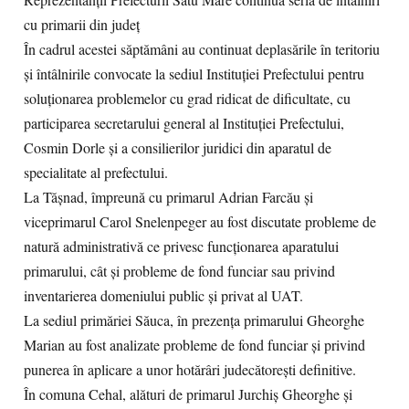
Reprezentanții Prefecturii Satu Mare continuă seria de întâlniri
cu primarii din județ
În cadrul acestei săptămâni au continuat deplasările în teritoriu
și întâlnirile convocate la sediul Instituției Prefectului pentru
soluționarea problemelor cu grad ridicat de dificultate, cu
participarea secretarului general al Instituției Prefectului,
Cosmin Dorle și a consilierilor juridici din aparatul de
specialitate al prefectului.
La Tășnad, împreună cu primarul Adrian Farcău și
viceprimarul Carol Snelenpeger au fost discutate probleme de
natură administrativă ce privesc funcționarea aparatului
primarului, cât și probleme de fond funciar sau privind
inventarierea domeniului public și privat al UAT.
La sediul primăriei Săuca, în prezența primarului Gheorghe
Marian au fost analizate probleme de fond funciar și privind
punerea în aplicare a unor hotărâri judecătorești definitive.
În comuna Cehal, alături de primarul Jurchiș Gheorghe și