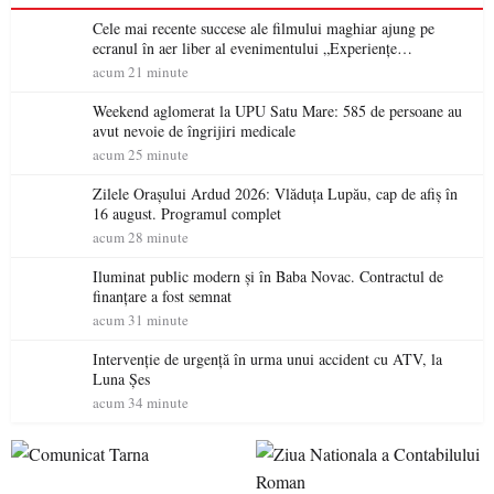
Cele mai recente succese ale filmului maghiar ajung pe
ecranul în aer liber al evenimentului „Experiențe
cinematografice Partium”
acum 21 minute
Weekend aglomerat la UPU Satu Mare: 585 de persoane au
avut nevoie de îngrijiri medicale
acum 25 minute
Zilele Orașului Ardud 2026: Vlăduța Lupău, cap de afiș în
16 august. Programul complet
acum 28 minute
Iluminat public modern și în Baba Novac. Contractul de
finanțare a fost semnat
acum 31 minute
Intervenție de urgență în urma unui accident cu ATV, la
Luna Șes
acum 34 minute