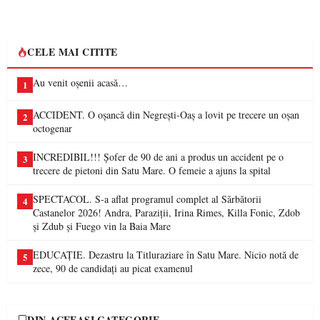
CELE MAI CITITE
Au venit oșenii acasă…
1
ACCIDENT. O oșancă din Negrești-Oaș a lovit pe trecere un oșan
2
octogenar
INCREDIBIL!!! Șofer de 90 de ani a produs un accident pe o
3
trecere de pietoni din Satu Mare. O femeie a ajuns la spital
SPECTACOL. S-a aflat programul complet al Sărbătorii
4
Castanelor 2026! Andra, Paraziții, Irina Rimes, Killa Fonic, Zdob
și Zdub și Fuego vin la Baia Mare
EDUCAȚIE. Dezastru la Titluraziare în Satu Mare. Nicio notă de
5
zece, 90 de candidați au picat examenul
DIN ACEEAȘI CATEGORIE