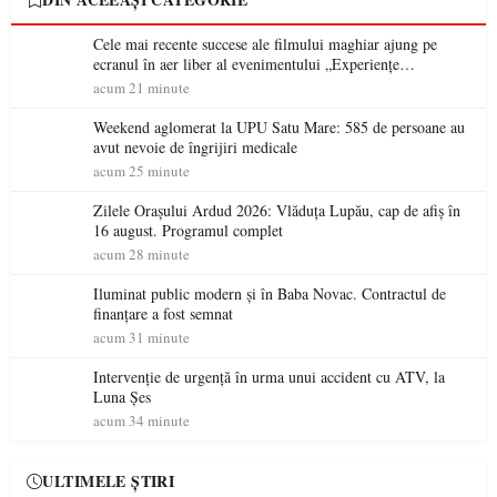
Cele mai recente succese ale filmului maghiar ajung pe
ecranul în aer liber al evenimentului „Experiențe
cinematografice Partium”
acum 21 minute
Weekend aglomerat la UPU Satu Mare: 585 de persoane au
avut nevoie de îngrijiri medicale
acum 25 minute
Zilele Orașului Ardud 2026: Vlăduța Lupău, cap de afiș în
16 august. Programul complet
acum 28 minute
Iluminat public modern și în Baba Novac. Contractul de
finanțare a fost semnat
acum 31 minute
Intervenție de urgență în urma unui accident cu ATV, la
Luna Șes
acum 34 minute
ULTIMELE ȘTIRI