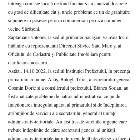
întreaga comisie locală de fond funciar s-au analizat dosarele
cu grad de dificultate cât și unele probleme ce țin de grănițuire
și punere în posesie pe raza comunei sau pe raza comunei
vecine Săcășeni.
Săptămâna viitoare, la sediul primăriei Săcășeni va avea loc o
întâlnire cu reprezentanții Direcției Silvice Satu Mare și ai
Oficiului de Cadastru și Publicitate Imobiliară pentru
clarificarea acestora.
Astăzi, 14.10.2022, la sediul Instituției Prefectului, în prezența
primarului comunei Acâș, Balogh Tibor, a secretarului general
Cosmin Dorle și a consilierului prefectului, Bianca Șorian, au
fost analizate probleme de natură administrativă, ce țin de
functionarea întregului aparat al primarului și de îndeplinirea
atribuțiilor de serviciu ale secretarului general al unității
administrativ-teritoriale. Au fost trasate sarcinile urgente care
trebuie îndeplinite de către secretarul general al unității
administrativ-teritoriale iar în termen de 30 de zile se va face o