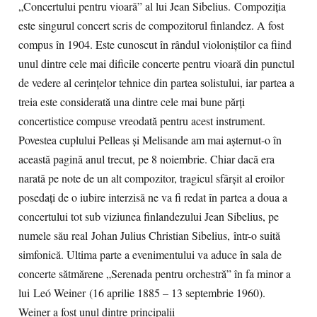
„Concertului pentru vioară” al lui Jean Sibelius. Compoziția
este singurul concert scris de compozitorul finlandez. A fost
compus în 1904. Este cunoscut în rândul violoniștilor ca fiind
unul dintre cele mai dificile concerte pentru vioară din punctul
de vedere al cerințelor tehnice din partea solistului, iar partea a
treia este considerată una dintre cele mai bune părți
concertistice compuse vreodată pentru acest instrument.
Povestea cuplului Pelleas și Melisande am mai așternut-o în
această pagină anul trecut, pe 8 noiembrie. Chiar dacă era
narată pe note de un alt compozitor, tragicul sfârșit al eroilor
posedați de o iubire interzisă ne va fi redat în partea a doua a
concertului tot sub viziunea finlandezului Jean Sibelius, pe
numele său real Johan Julius Christian Sibelius, într-o suită
simfonică. Ultima parte a evenimentului va aduce în sala de
concerte sătmărene „Serenada pentru orchestră” în fa minor a
lui Leó Weiner (16 aprilie 1885 – 13 septembrie 1960).
Weiner a fost unul dintre principalii