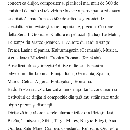
concert ca dirijor, compozitor și pianist și mai mult de 300 de
emisiuni de radio și televiziune la care a participat. Activitatea
sa artistică apare în peste 600 de articole şi cronici de
specialitate în reviste şi ziare importante, precum: Corriere
della Sera, Il Giornale, Cultura e spettacoli (Italia), Le Matin,
Le temps du Maroc (Maroc), L`Aurore du Jardi (Franţa),
Prensa Latina (Spania), Kulturmagazin (Germania), Muzica,
Actualitatea Muzicală, Cronica Română (România).
A realizat filme și înregistrări live radio sau tv pentru
televiziuni din Japonia, Franța, Italia, Germania, Spania,
Maroc, Cehia, Algeria, Portugalia și România.
Radu Postăvaru este laureat al unor importante concursuri și
festivaluri de dirijat și compoziţie din țară sau străinătate unde
obţine premii și distincții.
Dirijează în țară orchestrele filarmonicilor din Ploiești, Iași,
Bacău, Timișoara, Sibiu, Târgu-Mureș, Brașov, Pitești, Arad,
Oradea, Satu-Mare, Craiova, Constanța, Botoșani, Orchestra