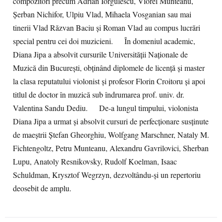
compozitori precum Adrian Iorgulescu, Viorel Munteanu,
Șerban Nichifor, Ulpiu Vlad, Mihaela Vosganian sau mai
tinerii Vlad Răzvan Baciu și Roman Vlad au compus lucrări
special pentru cei doi muzicieni. În domeniul academic,
Diana Jipa a absolvit cursurile Universității Naționale de
Muzică din București, obținând diplomele de licență și master
la clasa reputatului violonist şi profesor Florin Croitoru și apoi
titlul de doctor în muzică sub îndrumarea prof. univ. dr.
Valentina Sandu Dediu. De-a lungul timpului, violonista
Diana Jipa a urmat și absolvit cursuri de perfecţionare susţinute
de maeştrii Ștefan Gheorghiu, Wolfgang Marschner, Nataly M.
Fichtengoltz, Petru Munteanu, Alexandru Gavrilovici, Sherban
Lupu, Anatoly Resnikovsky, Rudolf Koelman, Isaac
Schuldman, Krysztof Wegrzyn, dezvoltându-şi un repertoriu
deosebit de amplu.