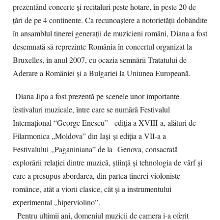
prezentând concerte și recitaluri peste hotare, în peste 20 de
țări de pe 4 continente. Ca recunoaștere a notorietății dobândite
în ansamblul tinerei generații de muzicieni români, Diana a fost
desemnată să reprezinte România în concertul organizat la
Bruxelles, în anul 2007, cu ocazia semnării Tratatului de
Aderare a României şi a Bulgariei la Uniunea Europeană.
Diana Jipa a fost prezentă pe scenele unor importante
festivaluri muzicale, între care se numără Festivalul
Internațional “George Enescu” - ediția a XVIII-a, alături de
Filarmonica „Moldova” din Iași
și ediția a VII-a a
Festivalului
„Paganiniana” de la
Genova, consacrată
explor
ării
relației dintre muzică, știință și tehnologia de vârf și
care a presupus abordarea, din partea tinerei violoniste
românce, atât a viorii clasice, cât și a instrumentului
experimental „hiperviolino”.
Pentru ultimii ani, domeniul muzicii de camera i-a oferit