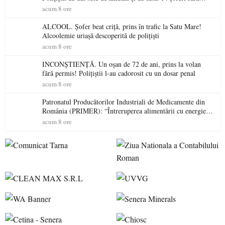
permis într-o singură zi
acum 8 ore
ALCOOL. Șofer beat criță, prins în trafic la Satu Mare!
Alcoolemie uriașă descoperită de polițiști
acum 8 ore
INCONȘTIENȚĂ. Un oșan de 72 de ani, prins la volan
fără permis! Polițiștii l-au cadorosit cu un dosar penal
acum 8 ore
Patronatul Producătorilor Industriali de Medicamente din
România (PRIMER): “Întreruperea alimentării cu energie
electrică a fabricilor de medicamente va pune în pericol
acum 8 ore
accesul pacienților la medicamente esențiale