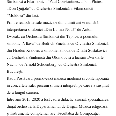
Simfonică a Filarmonicii ”Paul Constantinescu” din Ploiești,
„Don Quijote” cu Orchestra Simfonică a Filarmonicii
”Moldova” din Iași.
Printre realizările sale muzicale din ultimii ani se numără
interpretarea simfoniei „Din Lumea Nouă” de Antonin
Dvorak, cu Orchestra Simfonică din Teplice, a poemului
simfonic „Vltava” de Bedřich Smetana cu Orchestra Simfonică
din Hradec-Kralove, a simfoniei a noua de Dmitri Șostakovici
cu Orchestra Simfonică din Olomouc și a lucrării „Verklärte
Nacht” de Arnold Schoenberg, cu Orchestra Simfonică
București.
Radu Postăvaru promovează muzica modernă și contemporană
în concertele sale, precum și tineri interpreți pe care i-a susținut
de-a lungul carierei.
Între anii 2015-2020 a fost cadru didactic asociat, specializarea
dirijat orchestră la Departamentul de Dirijat, Muzică religioasă
și Instrumente complementare, Facultatea de Compoziție,