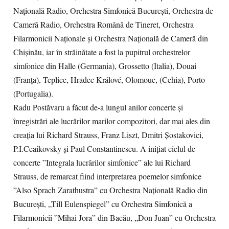
Națională Radio, Orchestra Simfonică București, Orchestra de
Cameră Radio, Orchestra Română de Tineret, Orchestra
Filarmonicii Naționale și Orchestra Națională de Cameră din
Chișinău, iar în străinătate a fost la pupitrul orchestrelor
simfonice din Halle (Germania), Grossetto (Italia), Douai
(Franța), Teplice, Hradec Králové, Olomouc, (Cehia), Porto
(Portugalia).
Radu Postăvaru a făcut de-a lungul anilor concerte și
înregistrări ale lucrărilor marilor compozitori, dar mai ales din
creația lui Richard Strauss, Franz Liszt, Dmitri Șostakovici,
P.I.Ceaikovsky și Paul Constantinescu. A inițiat ciclul de
concerte ”Integrala lucrărilor simfonice” ale lui Richard
Strauss, de remarcat fiind interpretarea poemelor simfonice
”Also Sprach Zarathustra” cu Orchestra Națională Radio din
București, „Till Eulenspiegel” cu Orchestra Simfonică a
Filarmonicii ”Mihai Jora” din Bacău, „Don Juan” cu Orchestra