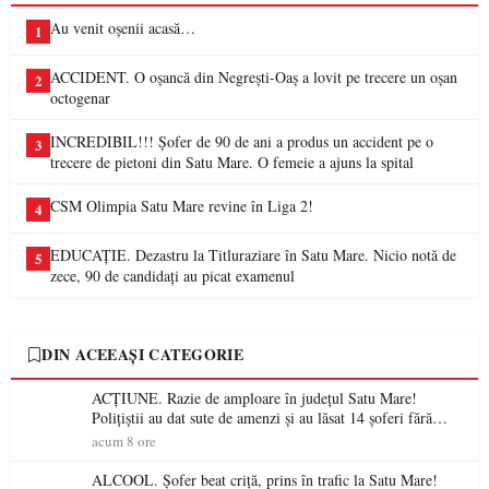
Au venit oșenii acasă…
1
ACCIDENT. O oșancă din Negrești-Oaș a lovit pe trecere un oșan
2
octogenar
INCREDIBIL!!! Șofer de 90 de ani a produs un accident pe o
3
trecere de pietoni din Satu Mare. O femeie a ajuns la spital
CSM Olimpia Satu Mare revine în Liga 2!
4
EDUCAȚIE. Dezastru la Titluraziare în Satu Mare. Nicio notă de
5
zece, 90 de candidați au picat examenul
DIN ACEEAȘI CATEGORIE
ACȚIUNE. Razie de amploare în județul Satu Mare!
Polițiștii au dat sute de amenzi și au lăsat 14 șoferi fără
permis într-o singură zi
acum 8 ore
ALCOOL. Șofer beat criță, prins în trafic la Satu Mare!