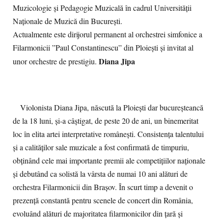
Muzicologie și Pedagogie Muzicală în cadrul Universității
Naționale de Muzică din București.
Actualmente este dirijorul permanent al orchestrei simfonice a
Filarmonicii ”Paul Constantinescu” din Ploiești și invitat al
Diana Jipa
unor orchestre de prestigiu.
Violonista Diana Jipa, născută la Ploiești dar bucureșteancă
de la 18 luni, și-a câștigat, de peste 20 de ani, un binemeritat
loc în elita artei interpretative românești. Consistența talentului
și a calităților sale muzicale a fost confirmată de timpuriu,
obținând cele mai importante premii ale competițiilor naționale
și debutând ca solistă la vârsta de numai 10 ani alături de
orchestra Filarmonicii din Braşov. În scurt timp a devenit o
prezenţă constantă pentru scenele de concert din România,
evoluând alături de majoritatea filarmonicilor din țară și