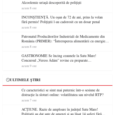
Alcoolemie uriașă descoperită de polițiști
acum 8 ore
INCONȘTIENȚĂ. Un oșan de 72 de ani, prins la volan
fără permis! Polițiștii l-au cadorosit cu un dosar penal
acum 8 ore
Patronatul Producătorilor Industriali de Medicamente din
România (PRIMER): “Întreruperea alimentării cu energie
electrică a fabricilor de medicamente va pune în pericol
acum 8 ore
accesul pacienților la medicamente esențiale
GASTRONOMIE Se încing ceaunele la Satu Mare!
Concursul „Veress Ádám” revine cu preparate
spectaculoase, premii și un jurat de renume
acum 9 ore
ULTIMELE ȘTIRI
Ce caracteristici se simt mai puternic într-o sesiune de
distracție la sloturi online: volatilitatea sau nivelul RTP?
acum 7 ore
ACȚIUNE. Razie de amploare în județul Satu Mare!
Polițiștii au dat sute de amenzi și au lăsat 14 șoferi fără