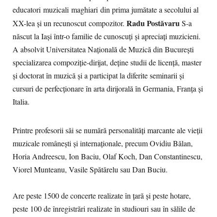
educatori muzicali maghiari din prima jumătate a secolului al
Radu Postăvaru
XX-lea și un recunoscut compozitor.
S-a
născut la Iași într-o familie de cunoscuți și apreciați muzicieni.
A absolvit Universitatea Națională de Muzică din București
specializarea compoziție-dirijat, deține studii de licență, master
și doctorat în muzică și a participat la diferite seminarii și
cursuri de perfecționare în arta dirijorală în Germania, Franța și
Italia.
Printre profesorii săi se numără personalităţi marcante ale vieţii
muzicale româneşti și internaționale, precum Ovidiu Bălan,
Horia Andreescu, Ion Baciu, Olaf Koch, Dan Constantinescu,
Viorel Munteanu, Vasile Spătărelu sau Dan Buciu.
Are peste 1500 de concerte realizate în țară și peste hotare,
peste 100 de înregistrări realizate în studiouri sau în sălile de