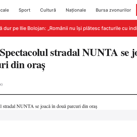
cale
Sport
Cultură
Naționale
Bursa zvonurilor
r pe Ilie Bolojan: „Românii nu își plătesc facturile cu indi
ectacolul stradal NUNTA se jo
ri din oraș
00