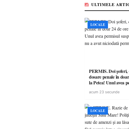
ULTIMELE ARTI
LOCALE
PERMIS. Doi șoferi,
dosare penale în doar
la Petea! Unul avea p
suspendat, celălalt nu
acum 23 secunde
niciodată permis
LOCALE