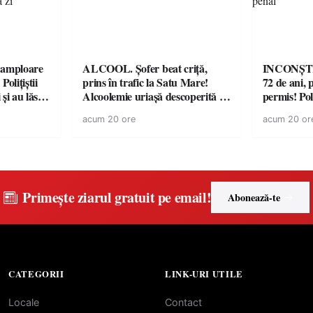
amploare
ALCOOL. Șofer beat criță,
INCONȘTI
olițiștii
prins în trafic la Satu Mare!
72 de ani, 
și au lăsat
Alcoolemie uriașă descoperită de
permis! Poli
într-o
polițiști
cu un dosa
acum 20 ore
acum 20 or
Primește ziarul gratuit pe email!
Abonează-te
CATEGORII
LINK-URI UTILE
Locale
Contact