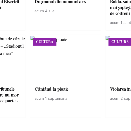
l Bisericii
Dușmanul din nanounivers
Bolda, satu
)
mai șopteșt
acum 4 zile
de codreni 
de istorie
acum 1 sap
CULTURĂ
CULTURĂ
ribunele
Cântând în ploaie
Violarea in
care nu mor
acum 1 saptamana
acum 2 sap
ace parte