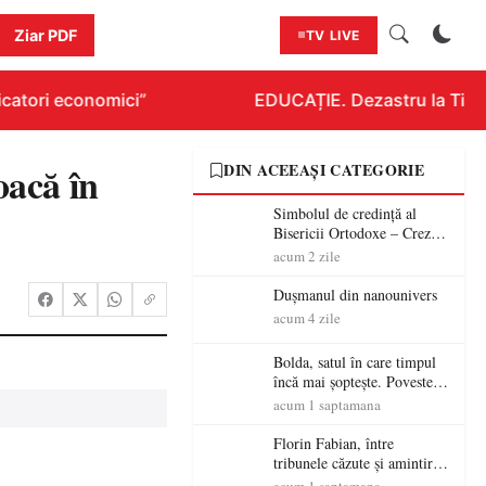
Ziar PDF
TV LIVE
catori economici”
EDUCAȚIE. Dezastru la Titlura
acă în
DIN ACEEAȘI CATEGORIE
Simbolul de credinţă al
Bisericii Ortodoxe – Crezul
(3)
acum 2 zile
Dușmanul din nanounivers
acum 4 zile
Bolda, satul în care timpul
încă mai șoptește. Povestea
unei vetre de codreni cu
acum 1 saptamana
peste patru secole de istorie
Florin Fabian, între
tribunele căzute și amintirile
care nu mor – „Stadionul