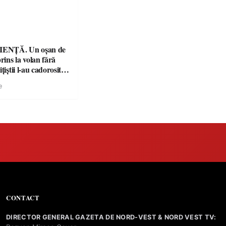
ENȚĂ. Un oșan de
prins la volan fără
țiștii l-au cadorosit
r penal
e
CONTACT
DIRECTOR GENERAL GAZETA DE NORD-VEST & NORD VEST TV: