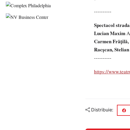
----------
Spectacol stra
Lucian Maxim
As
Carmen Frățilă,
Racșcan, Stelian
----------
https://www.teat
Distribuie: