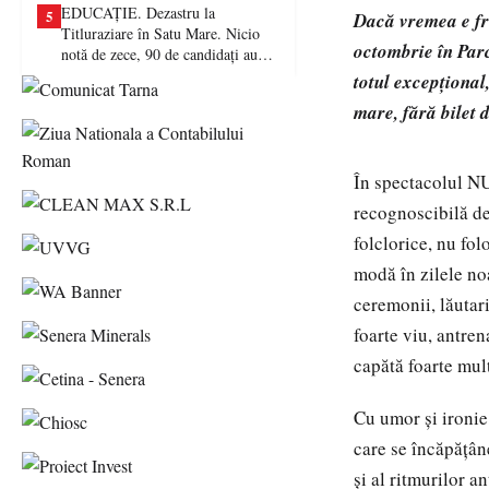
EDUCAȚIE. Dezastru la
5
Dacă vremea e fr
Titluraziare în Satu Mare. Nicio
octombrie în Par
notă de zece, 90 de candidați au
picat examenul
totul excepțional
mare, fără bilet 
În spectacolul NU
recognoscibilă de
folclorice, nu fo
modă în zilele no
ceremonii, lăutari
foarte viu, antren
capătă foarte mul
Cu umor și ironie
care se încăpățân
și al ritmurilor a