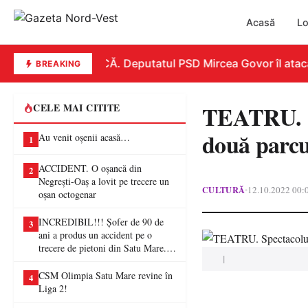
Acasă
Lo
REPLICĂ. Deputatul PSD Mircea Govor îl atacă du
BREAKING
TEATRU. Sp
CELE MAI CITITE
două parcu
Au venit oșenii acasă…
1
ACCIDENT. O oșancă din
2
Negrești-Oaș a lovit pe trecere un
CULTURĂ
12.10.2022 00:
•
oșan octogenar
INCREDIBIL!!! Șofer de 90 de
3
ani a produs un accident pe o
trecere de pietoni din Satu Mare. O
|
femeie a ajuns la spital
CSM Olimpia Satu Mare revine în
4
Liga 2!