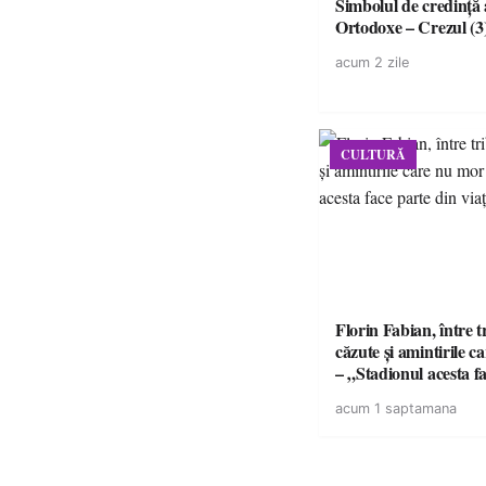
Simbolul de credinţă a
Ortodoxe – Crezul (3
acum 2 zile
CULTURĂ
Florin Fabian, între t
căzute și amintirile 
– „Stadionul acesta f
din viața mea”
acum 1 saptamana