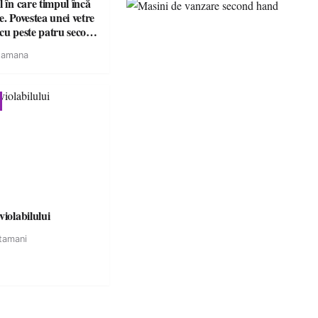
l în care timpul încă
e. Povestea unei vetre
cu peste patru secole
tamana
violabilului
tamani