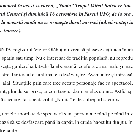
umoasă în acest weekend, „Nunta" Trupei Mihai Raicu se ține
cul Central și duminică 16 octombrie în Parcul UFO, de la ora 
, la această nuntă
nu se primește darul miresei (adică sunteți in
de intrare)
.
NTA, regizorul Victor Olăhuț nu vrea să plaseze acțiunea în ni
 spațiu sau timp. Nu e interesat de tradiția populară, nu reprodu
losește garderoba kitsch-flamboaiantă, coafura cu sarmale și mach
astre. Iar textul e sublimat cu desăvârșire. Avem mire și mireasă
, alai. Situațiile prin care trec aceste personaje fac ca spectacolu
ant, plin de surprize, uneori tragic, dar mai ales comic. Astfel s
tă savoare, iar spectacolul „Nunta" e de-a dreptul savuros.
, temele abordate de spectacol sunt prezentate rând pe rând în v
ează să se desfășoare până la capăt, în ciuda haosului din jur, î
ntrenante.