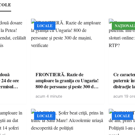
COLE
LOCALE
NAȚIONAL
 două
FRONTIERĂ. Razie de
Ce caracter
 24 de ore
amploare la granița cu Ungaria!
puternic în
ermisul
800 de persoane și peste 300 de
distracție l
 a avut
mașini, verificate
volatilitat
acum 4 minute
acum 19 or
LOCALE
LOCALE