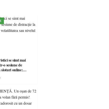
E
istici se simt mai
tr-o sesiune de
a sloturi online:
ea sau nivelul RTP?
e