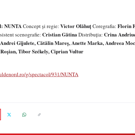
dal: NUNTA
Victor Olăhuț
Florin 
Concept și regie:
Coregrafia:
Cristian Gătina
Crina Andriuc
istent scenografie:
Distribuția:
 Andrei Gîjulete, Cătălin Mareș, Anette Marka, Andreea Mo
 Roșian, Tibor Székely, Ciprian Vultur
ruldenord.ro/g/spectacol/931/NUNTA