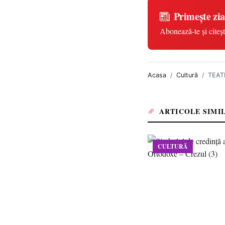
Primește zia
Abonează-te și citeșt
Acasa
Cultură
TEATR
ARTICOLE SIMI
CULTURĂ