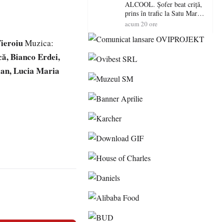
șoferi fără permis într-o
ALCOOL. Șofer beat criță,
singură zi
prins în trafic la Satu Mare!
Alcoolemie uriașă
acum 20 ore
descoperită de polițiști
Fieroiu
Muzica:
ă, Bianco Erdei,
can, Lucia Maria