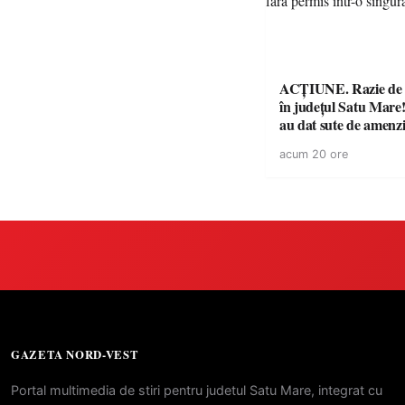
ACȚIUNE. Razie de 
în județul Satu Mare! P
au dat sute de amenzi 
14 șoferi fără permis 
acum 20 ore
singură zi
GAZETA NORD-VEST
Portal multimedia de stiri pentru judetul Satu Mare, integrat cu