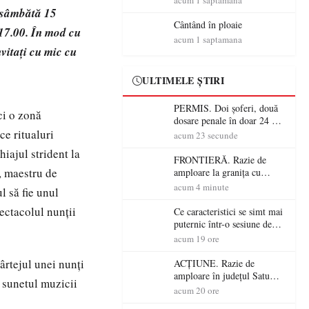
acum 1 saptamana
acesta face parte din viața
 sâmbătă 15
mea”
Cântând în ploaie
17.00. În mod cu
acum 1 saptamana
vitați cu mic cu
ULTIMELE ȘTIRI
PERMIS. Doi șoferi, două
ci o zonă
dosare penale în doar 24 de
ce ritualuri
ore la Petea! Unul avea
acum 23 secunde
permisul suspendat, celălalt
iajul strident la
nu a avut niciodată permis
FRONTIERĂ. Razie de
, maestru de
amploare la granița cu
Ungaria! 800 de persoane și
acum 4 minute
l să fie unul
peste 300 de mașini,
verificate
pectacolul nunții
Ce caracteristici se simt mai
puternic într-o sesiune de
distracție la sloturi online:
acum 19 ore
volatilitatea sau nivelul
RTP?
ârtejul unei nunți
ACȚIUNE. Razie de
amploare în județul Satu
n sunetul muzicii
Mare! Polițiștii au dat sute
acum 20 ore
de amenzi și au lăsat 14