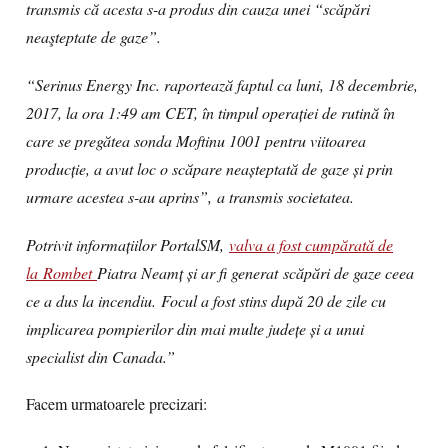
transmis că acesta s-a produs din cauza unei “scăpări
neaşteptate de gaze”.
“Serinus Energy Inc. raportează faptul ca luni, 18 decembrie,
2017, la ora 1:49 am CET, în timpul operaţiei de rutină în
care se pregătea sonda Moftinu 1001 pentru viitoarea
producţie, a avut loc o scăpare neaşteptată de gaze şi prin
urmare acestea s-au aprins”,
a transmis societatea
.
Potrivit informaţiilor PortalSM,
valva a fost cumpărată de
la Rombet
Piatra Neamţ şi ar fi generat scăpări de gaze ceea
ce a dus la incendiu. Focul a fost stins după 20 de zile cu
implicarea pompierilor din mai multe judeţe şi a unui
specialist din Canada.”
Facem urmatoarele precizari: