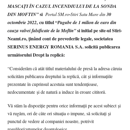
MASCAȚI ÎN CAZUL INCENDIULUI DE LA SONDA
si
-
DIN MOFTIN
”
Portal SM.ro
Stiri Satu Mare din
30
, cu titlul “
octombrie 2022
Pagube de 1 milion de euro din
si initial pe site-ul Stiri-
cauza valvei falsificate de la Moftin”
Neamt.ro,
ținând cont de prevederile legale, societatea
SERINUS ENERGY ROMANIA S.A. solicită publicarea
următorului Drept la replică:
“Considerăm că atât titlul materialului de presă la adresa căruia
solicităm publicarea dreptului la replică, cât și informațiile
prezentate în cuprinsul acestuia sunt tendențioase,
nedocumentate și de natură a induce în eroare cititorii.
Vă stăm la dispoziție pentru orice informații pe acest subiect și
vă rugăm, ori de câte ori situația o impune, să solicitați și
punctul de vedere al companiei noastre, potrivit
regulilor/cutumelor deontologice.