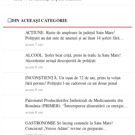
DIN ACEEAȘI CATEGORIE
ACȚIUNE. Razie de amploare în județul Satu Mare!
Polițiștii au dat sute de amenzi și au lăsat 14 șoferi fără
permis într-o singură zi
acum 7 ore
ALCOOL. Șofer beat criță, prins în trafic la Satu Mare!
Alcoolemie uriașă descoperită de polițiști
acum 8 ore
INCONȘTIENȚĂ. Un oșan de 72 de ani, prins la volan
fără permis! Polițiștii l-au cadorosit cu un dosar penal
acum 8 ore
Patronatul Producătorilor Industriali de Medicamente din
România (PRIMER): “Întreruperea alimentării cu energie
electrică a fabricilor de medicamente va pune în pericol
acum 8 ore
accesul pacienților la medicamente esențiale
GASTRONOMIE Se încing ceaunele la Satu Mare!
Concursul „Veress Ádám” revine cu preparate
spectaculoase, premii și un jurat de renume
acum 8 ore