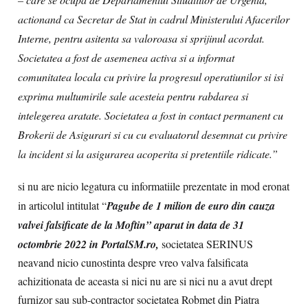
actionand ca Secretar de Stat in cadrul Ministerului Afacerilor
Interne, pentru asitenta sa valoroasa si sprijinul acordat.
Societatea a fost de asemenea activa si a informat
comunitatea locala cu privire la progresul operatiunilor si isi
exprima multumirile sale acesteia pentru rabdarea si
intelegerea aratate. Societatea a fost in contact permanent cu
Brokerii de Asigurari si cu cu evaluatorul desemnat cu privire
la incident si la asigurarea acoperita si pretentiile ridicate.”
si nu are nicio legatura cu informatiile prezentate in mod eronat
in articolul intitulat “
Pagube de 1 milion de euro din cauza
valvei falsificate de la Moftin” aparut in data de 31
octombrie 2022 in PortalSM.ro,
societatea SERINUS
neavand nicio cunostinta despre vreo valva falsificata
achizitionata de aceasta si nici nu are si nici nu a avut drept
furnizor sau sub-contractor societatea Robmet din Piatra