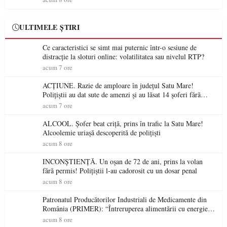
ULTIMELE ȘTIRI
Ce caracteristici se simt mai puternic într-o sesiune de
distracție la sloturi online: volatilitatea sau nivelul RTP?
acum 7 ore
ACȚIUNE. Razie de amploare în județul Satu Mare!
Polițiștii au dat sute de amenzi și au lăsat 14 șoferi fără
permis într-o singură zi
acum 7 ore
ALCOOL. Șofer beat criță, prins în trafic la Satu Mare!
Alcoolemie uriașă descoperită de polițiști
acum 8 ore
INCONȘTIENȚĂ. Un oșan de 72 de ani, prins la volan
fără permis! Polițiștii l-au cadorosit cu un dosar penal
acum 8 ore
Patronatul Producătorilor Industriali de Medicamente din
România (PRIMER): “Întreruperea alimentării cu energie
electrică a fabricilor de medicamente va pune în pericol
acum 8 ore
accesul pacienților la medicamente esențiale