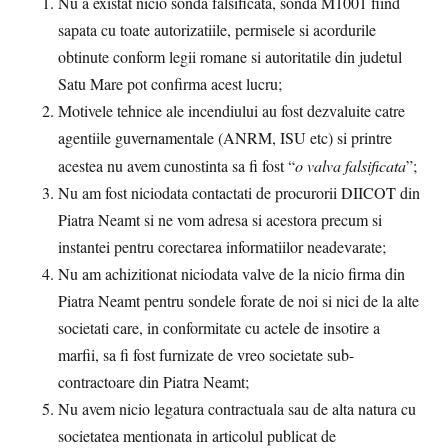
Nu a existat nicio sonda falsificata, sonda M1001 fiind
sapata cu toate autorizatiile, permisele si acordurile
obtinute conform legii romane si autoritatile din judetul
Satu Mare pot confirma acest lucru;
Motivele tehnice ale incendiului au fost dezvaluite catre
agentiile guvernamentale (ANRM, ISU etc) si printre
acestea nu avem cunostinta sa fi fost “
o valva falsificata
”;
Nu am fost niciodata contactati de procurorii DIICOT din
Piatra Neamt si ne vom adresa si acestora precum si
instantei pentru corectarea informatiilor neadevarate;
Nu am achizitionat niciodata valve de la nicio firma din
Piatra Neamt pentru sondele forate de noi si nici de la alte
societati care, in conformitate cu actele de insotire a
marfii, sa fi fost furnizate de vreo societate sub-
contractoare din Piatra Neamt;
Nu avem nicio legatura contractuala sau de alta natura cu
societatea mentionata in articolul publicat de