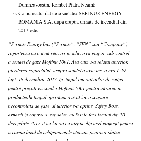
Dumneavoastra, Rombet Piatra Neamt;
Comunicatul dat de societatea SERINUS ENERGY
ROMANIA S.A. dupa eruptia urmata de incendiul din
2017 este:
“Serinus Energy Inc. (“Serinus”, “SEN” sau “Company”)
raporteaza ca a avut success in aducerea inapoi sub control
a sondei de gaze Moftinu 1001. Asa cum s-a relatat anterior,
pierderea controlului asupra sondei a avut loc la ora 1:49
luni, 18 decembrie 2017, in timpul operatiunilor de rutina
pentru pregatirea sondei Moftinu 1001 pentru intrarea in
productie.In timpul operatiei, a avut loc o scapare
necontrolata de gaze si ulterior s-a aprins. Safety Boss,
expertii in control al sondelor, au fost la fata locului din 20
decembrie 2017 si au lucrat cu atentie din acel moment pentru
a curata locul de echipamentele afectate pentru a obtine
accesul necesar la capul sondei care a permis executarea