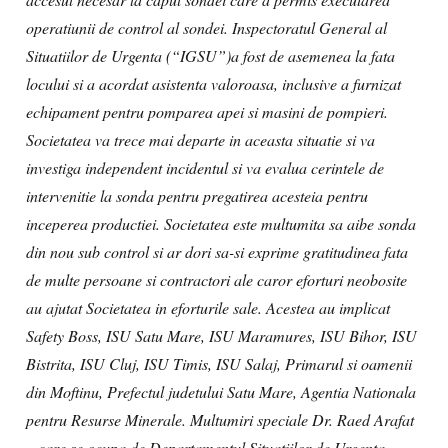
operatiunii de control al sondei. Inspectoratul General al
Situatiilor de Urgenta (“IGSU”)a fost de asemenea la fata
locului si a acordat asistenta valoroasa, inclusive a furnizat
echipament pentru pomparea apei si masini de pompieri.
Societatea va trece mai departe in aceasta situatie si va
investiga independent incidentul si va evalua cerintele de
intervenitie la sonda pentru pregatirea acesteia pentru
inceperea productiei. Societatea este multumita sa aibe sonda
din nou sub control si ar dori sa-si exprime gratitudinea fata
de multe persoane si contractori ale caror eforturi neobosite
au ajutat Societatea in eforturile sale. Acestea au implicat
Safety Boss, ISU Satu Mare, ISU Maramures, ISU Bihor, ISU
Bistrita, ISU Cluj, ISU Timis, ISU Salaj, Primarul si oamenii
din Moftinu, Prefectul judetului Satu Mare, Agentia Nationala
pentru Resurse Minerale. Multumiri speciale Dr. Raed Arafat
– care se ocupa de Departamentul Situatiilor de Urgenta,