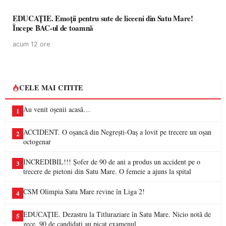
EDUCAȚIE. Emoții pentru sute de liceeni din Satu Mare!
Începe BAC-ul de toamnă
acum 12 ore
CELE MAI CITITE
Au venit oșenii acasă…
1
ACCIDENT. O oșancă din Negrești-Oaș a lovit pe trecere un oșan
2
octogenar
INCREDIBIL!!! Șofer de 90 de ani a produs un accident pe o
3
trecere de pietoni din Satu Mare. O femeie a ajuns la spital
CSM Olimpia Satu Mare revine în Liga 2!
4
EDUCAȚIE. Dezastru la Titluraziare în Satu Mare. Nicio notă de
5
zece, 90 de candidați au picat examenul