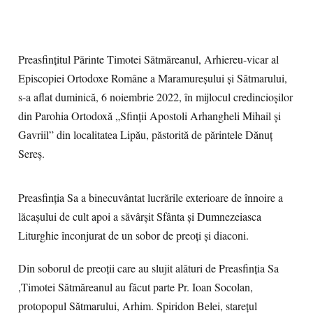
Preasfințitul Părinte Timotei Sătmăreanul, Arhiereu-vicar al
Episcopiei Ortodoxe Române a Maramureșului și Sătmarului,
s-a aflat duminică, 6 noiembrie 2022, în mijlocul credincioșilor
din Parohia Ortodoxă „Sfinții Apostoli Arhangheli Mihail și
Gavriil” din localitatea Lipău, păstorită de părintele Dănuț
Sereș.
Preasfinția Sa a binecuvântat lucrările exterioare de înnoire a
lăcașului de cult apoi a săvârșit Sfânta și Dumnezeiasca
Liturghie înconjurat de un sobor de preoți și diaconi.
Din soborul de preoții care au slujit alături de Preasfinția Sa
,Timotei Sătmăreanul au făcut parte Pr. Ioan Socolan,
protopopul Sătmarului, Arhim. Spiridon Belei, starețul