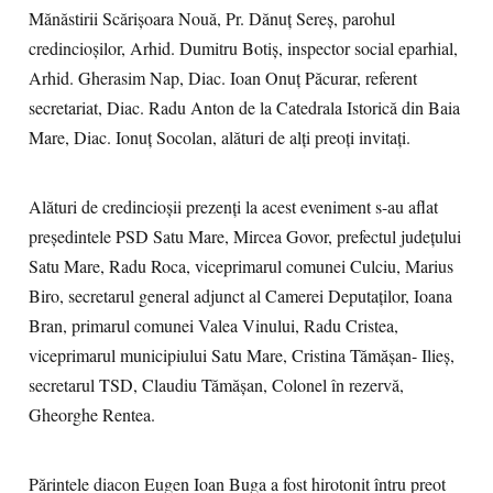
Mănăstirii Scărișoara Nouă, Pr. Dănuț Sereș, parohul
credincioșilor, Arhid. Dumitru Botiș, inspector social eparhial,
Arhid. Gherasim Nap, Diac. Ioan Onuț Păcurar, referent
secretariat, Diac. Radu Anton de la Catedrala Istorică din Baia
Mare, Diac. Ionuț Socolan, alături de alți preoți invitați.
Alături de credincioşii prezenți la acest eveniment s-au aflat
președintele PSD Satu Mare, Mircea Govor, prefectul județului
Satu Mare, Radu Roca, viceprimarul comunei Culciu, Marius
Biro, secretarul general adjunct al Camerei Deputaților, Ioana
Bran, primarul comunei Valea Vinului, Radu Cristea,
viceprimarul municipiului Satu Mare, Cristina Tămășan- Ilieș,
secretarul TSD, Claudiu Tămășan, Colonel în rezervă,
Gheorghe Rentea.
Părintele diacon Eugen Ioan Buga a fost hirotonit întru preot