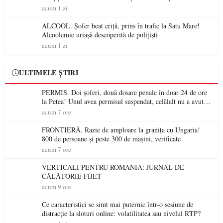
permis într-o singură zi
acum 1 zi
ALCOOL. Șofer beat criță, prins în trafic la Satu Mare!
Alcoolemie uriașă descoperită de polițiști
acum 1 zi
ULTIMELE ȘTIRI
PERMIS. Doi șoferi, două dosare penale în doar 24 de ore
la Petea! Unul avea permisul suspendat, celălalt nu a avut
niciodată permis
acum 7 ore
FRONTIERĂ. Razie de amploare la granița cu Ungaria!
800 de persoane și peste 300 de mașini, verificate
acum 7 ore
VERTICALI PENTRU ROMÂNIA: JURNAL DE
CĂLĂTORIE FIJET
acum 9 ore
Ce caracteristici se simt mai puternic într-o sesiune de
distracție la sloturi online: volatilitatea sau nivelul RTP?