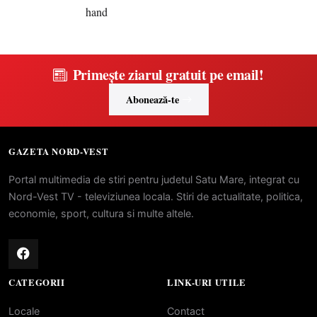
Primește ziarul gratuit pe email!
Abonează-te
GAZETA NORD-VEST
Portal multimedia de stiri pentru judetul Satu Mare, integrat cu
Nord-Vest TV - televiziunea locala. Stiri de actualitate, politica,
economie, sport, cultura si multe altele.
CATEGORII
LINK-URI UTILE
Locale
Contact