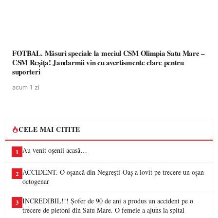
FOTBAL. Măsuri speciale la meciul CSM Olimpia Satu Mare –
CSM Reșița! Jandarmii vin cu avertismente clare pentru
suporteri
acum 1 zi
CELE MAI CITITE
Au venit oșenii acasă…
1
ACCIDENT. O oșancă din Negrești-Oaș a lovit pe trecere un oșan
2
octogenar
INCREDIBIL!!! Șofer de 90 de ani a produs un accident pe o
3
trecere de pietoni din Satu Mare. O femeie a ajuns la spital