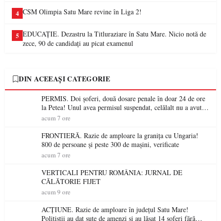
CSM Olimpia Satu Mare revine în Liga 2!
4
EDUCAȚIE. Dezastru la Titluraziare în Satu Mare. Nicio notă de
5
zece, 90 de candidați au picat examenul
DIN ACEEAȘI CATEGORIE
PERMIS. Doi șoferi, două dosare penale în doar 24 de ore
la Petea! Unul avea permisul suspendat, celălalt nu a avut
niciodată permis
acum 7 ore
FRONTIERĂ. Razie de amploare la granița cu Ungaria!
800 de persoane și peste 300 de mașini, verificate
acum 7 ore
VERTICALI PENTRU ROMÂNIA: JURNAL DE
CĂLĂTORIE FIJET
acum 9 ore
ACȚIUNE. Razie de amploare în județul Satu Mare!
Polițiștii au dat sute de amenzi și au lăsat 14 șoferi fără