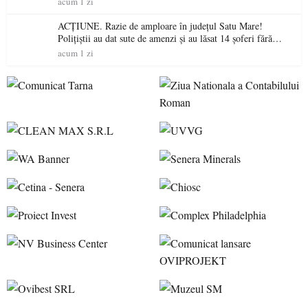
acum 1 zi
ACȚIUNE. Razie de amploare în județul Satu Mare!
Polițiștii au dat sute de amenzi și au lăsat 14 șoferi fără
permis într-o singură zi
acum 1 zi