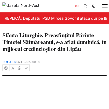
REPLICĂ. Deputatul PSD Mircea Govor îl atacă dur pe Ilie B
Sfânta Liturghie. Preasfințitul Părinte
Timotei Sătmăreanul, s-a aflat duminică, în
mijlocul credincioșilor din Lipău
LOCALE
06.11.2022 00:00
•