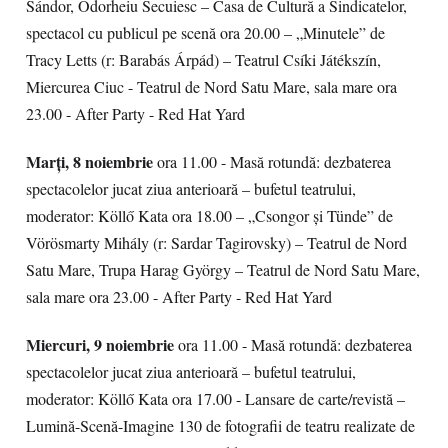
Sándor, Odorheiu Secuiesc – Casa de Cultură a Sindicatelor,
spectacol cu publicul pe scenă ora 20.00 – „Minutele” de
Tracy Letts (r: Barabás Árpád) – Teatrul Csíki Játékszín,
Miercurea Ciuc - Teatrul de Nord Satu Mare, sala mare ora
23.00 - After Party - Red Hat Yard
Marți, 8 noiembrie
ora 11.00 - Masă rotundă: dezbaterea
spectacolelor jucat ziua anterioară – bufetul teatrului,
moderator: Köllő Kata ora 18.00 – „Csongor și Tünde” de
Vörösmarty Mihály (r: Sardar Tagirovsky) – Teatrul de Nord
Satu Mare, Trupa Harag György – Teatrul de Nord Satu Mare,
sala mare ora 23.00 - After Party - Red Hat Yard
Miercuri, 9 noiembrie
ora 11.00 - Masă rotundă: dezbaterea
spectacolelor jucat ziua anterioară – bufetul teatrului,
moderator: Köllő Kata ora 17.00 - Lansare de carte/revistă –
Lumină-Scenă-Imagine 130 de fotografii de teatru realizate de