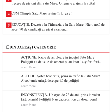
trecere de pietoni din Satu Mare. O femeie a ajuns la spital
CSM Olimpia Satu Mare revine în Liga 2!
4
EDUCAȚIE. Dezastru la Titluraziare în Satu Mare. Nicio notă de
5
zece, 90 de candidați au picat examenul
DIN ACEEAȘI CATEGORIE
ACȚIUNE. Razie de amploare în județul Satu Mare!
Polițiștii au dat sute de amenzi și au lăsat 14 șoferi fără
permis într-o singură zi
acum 9 ore
ALCOOL. Șofer beat criță, prins în trafic la Satu Mare!
Alcoolemie uriașă descoperită de polițiști
acum 9 ore
INCONȘTIENȚĂ. Un oșan de 72 de ani, prins la volan
fără permis! Polițiștii l-au cadorosit cu un dosar penal
acum 9 ore