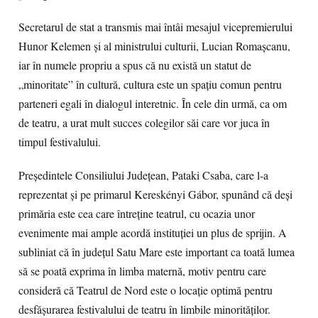
Secretarul de stat a transmis mai întâi mesajul vicepremierului
Hunor Kelemen și al ministrului culturii, Lucian Romașcanu,
iar în numele propriu a spus că nu există un statut de
„minoritate” în cultură, cultura este un spațiu comun pentru
parteneri egali în dialogul interetnic. În cele din urmă, ca om
de teatru, a urat mult succes colegilor săi care vor juca în
timpul festivalului.
Președintele Consiliului Județean, Pataki Csaba, care l-a
reprezentat și pe primarul Kereskényi Gábor, spunând că deși
primăria este cea care întreține teatrul, cu ocazia unor
evenimente mai ample acordă instituției un plus de sprijin. A
subliniat că în județul Satu Mare este important ca toată lumea
să se poată exprima în limba maternă, motiv pentru care
consideră că Teatrul de Nord este o locație optimă pentru
desfășurarea festivalului de teatru în limbile minorităților.