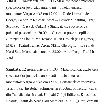
Vineri, 11 noiembrie
ora 11.00 - Masă rotundă: dezbaterea
spectacolelor jucat ziua anterioară – bufetul teatrului,
moderator: Varga Anikó ora 17.00 – „Unde-i arma?” de
Görgey Gábor (r: Kolcsár József) - Udvartér Teátrum, Târgu
Secuiesc – Casa de Cultură a Sindicatelor, spectacol cu
publicul pe scenă ora 20.00 – „Cartea cu poze a copiilor
cuminți” de Phelim McDermot, Julian Crouch (r: Hegymegi
Máté) – Teatrul Tamási Áron, Sfântu Gheorghe – Teatrul de
Nord Satu Mare, sala mare ora 23.00 - After Party - Red Hat
Yard
Sâmbătă, 12 noiembrie
ora 11.00 - Masă rotundă: dezbaterea
spectacolelor jucat ziua anterioară – bufetul teatrului,
moderator: Varga Anikó ora 15.00 - Lansare de carte/revistă –
Trup-Putere-Instituție. Schimbări în structura publicului teatral
din Transilvania. Invitați: Ungvári Zrínyi Ildikó és Kricsfalusi
Beatrix, Teatru de Nord Satu Mare ora 18.00 – „Omul care nu