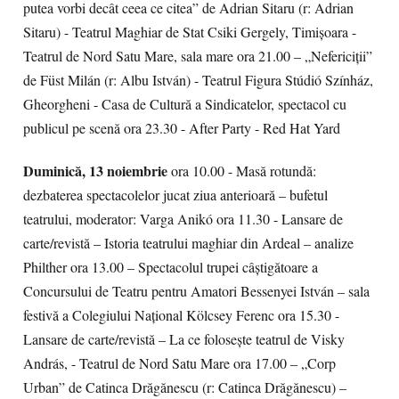
putea vorbi decât ceea ce citea” de Adrian Sitaru (r: Adrian
Sitaru) - Teatrul Maghiar de Stat Csiki Gergely, Timișoara -
Teatrul de Nord Satu Mare, sala mare ora 21.00 – „Nefericiții”
de Füst Milán (r: Albu István) - Teatrul Figura Stúdió Színház,
Gheorgheni - Casa de Cultură a Sindicatelor, spectacol cu
publicul pe scenă ora 23.30 - After Party - Red Hat Yard
Duminică, 13 noiembrie
ora 10.00 - Masă rotundă:
dezbaterea spectacolelor jucat ziua anterioară – bufetul
teatrului, moderator: Varga Anikó ora 11.30 - Lansare de
carte/revistă – Istoria teatrului maghiar din Ardeal – analize
Philther ora 13.00 – Spectacolul trupei câștigătoare a
Concursului de Teatru pentru Amatori Bessenyei István – sala
festivă a Colegiului Național Kölcsey Ferenc ora 15.30 -
Lansare de carte/revistă – La ce folosește teatrul de Visky
András, - Teatrul de Nord Satu Mare ora 17.00 – „Corp
Urban” de Catinca Drăgănescu (r: Catinca Drăgănescu) –