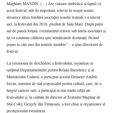
Maghiare MASZIN. (…) Are valoare simbolică și faptul că
acest festival, atât de important, reînvie în orașul nostru,
deoarece ideea fondării asociației noastre teatrale s-a născut
aici, la festivalul din 2016, găzduit de Satu Mare. După patru
ani de pauză forțată, evenimentul reînvie sub tutela asociației și
își va continua călătoria spre următoarele destinații, făcând
popas la câte una din teatrele membre” – a spus directorul de
festival.
La ceremonia de deschidere a festivalului, organizat cu
sprijinul Departamentului pentru Relații Interetnice și al
Ministerului Culturii, a participat actorul Demeter András
István, ministru de stat responsabil pentru cultură, care, de-a
lungul carierei sale, a participat la mai multe ediții ale
festivalului și, în calitate de director al Teatrului Maghiar de
Stat Csiky Gergely din Timișoara, a fost chiar și organizator al
prestigiosului eveniment.