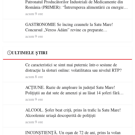
Patronatul Producătorilor Industriali de Medicamente din
România (PRIMER): “Întreruperea alimentării cu energie
electrică a fabricilor de medicamente va pune în pericol
acum 9 ore
accesul pacienților la medicamente esențiale
GASTRONOMIE Se încing ceaunele la Satu Mare!
Concursul „Veress Ádám” revine cu preparate
spectaculoase, premii și un jurat de renume
acum 9 ore
ULTIMELE ȘTIRI
Ce caracteristici se simt mai puternic într-o sesiune de
distracție la sloturi online: volatilitatea sau nivelul RTP?
acum 8 ore
ACȚIUNE. Razie de amploare în județul Satu Mare!
Polițiștii au dat sute de amenzi și au lăsat 14 șoferi fără
permis într-o singură zi
acum 9 ore
ALCOOL. Șofer beat criță, prins în trafic la Satu Mare!
Alcoolemie uriașă descoperită de polițiști
acum 9 ore
INCONȘTIENȚĂ. Un oșan de 72 de ani, prins la volan