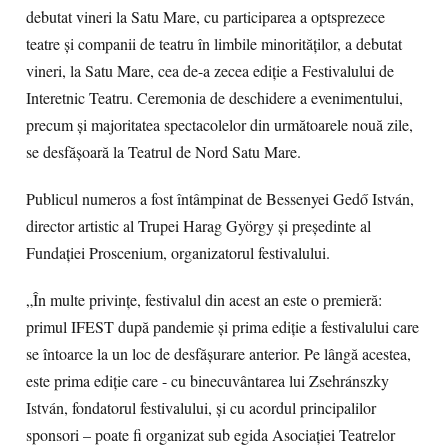
debutat vineri la Satu Mare, cu participarea a optsprezece
teatre și companii de teatru în limbile minorităților, a debutat
vineri, la Satu Mare, cea de-a zecea ediție a Festivalului de
Interetnic Teatru. Ceremonia de deschidere a evenimentului,
precum și majoritatea spectacolelor din următoarele nouă zile,
se desfășoară la Teatrul de Nord Satu Mare.
Publicul numeros a fost întâmpinat de Bessenyei Gedő István,
director artistic al Trupei Harag György și președinte al
Fundației Proscenium, organizatorul festivalului.
„În multe privințe, festivalul din acest an este o premieră:
primul IFEST după pandemie și prima ediție a festivalului care
se întoarce la un loc de desfășurare anterior. Pe lângă acestea,
este prima ediție care - cu binecuvântarea lui Zsehránszky
István, fondatorul festivalului, și cu acordul principalilor
sponsori – poate fi organizat sub egida Asociației Teatrelor