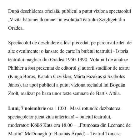
După deschiderea oficială, publicul a putut viziona spectacolul
„Vizita bătrânei doamne” în evoluția Teatrului Szigligeti din
Oradea.
Spectacolul de deschidere a fost precedat, pe parcursul zilei, de
alte evenimente: o lansare de carte în bufetul teatrului - Istoria
teatrului maghiar din Oradea 1950-1990. Volumul de analize
Philther a fost prezentat de editorul și autorii studiilor de teatru
(Kinga Boros, Katalin Czvikker, Márta Fazakas și Szabolcs
János), iar apoi publicul a putut viziona recitalul lui Bogdán
Zsolt, realizat pe baza unor texte semnate de Bartis Attila.
Luni, 7 noiembrie
ora 11.00 - Masă rotundă: dezbaterea
spectacolelor jucat ziua anterioară – bufetul teatrului,
moderator: Köllő Kata ora 18.00 – „Frumoasa din Leenane de
Martin” McDonagh (r: Barabás Árpád) – Teatrul Tomcsa