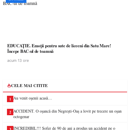
EDUCAȚIE. Emoții pentru sute de liceeni din Satu Mare!
Începe BAC-ul de toamnă
acum 13 ore
CELE MAI CITITE
Au venit oșenii acasă…
1
ACCIDENT. O oșancă din Negrești-Oaș a lovit pe trecere un oșan
2
octogenar
INCREDIBIL!!! Șofer de 90 de ani a produs un accident pe o
3