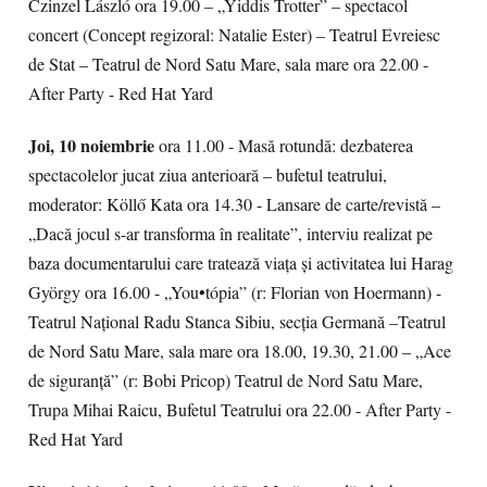
Czinzel László ora 19.00 – „Yiddis Trotter” – spectacol
concert (Concept regizoral: Natalie Ester) – Teatrul Evreiesc
de Stat – Teatrul de Nord Satu Mare, sala mare ora 22.00 -
After Party - Red Hat Yard
Joi, 10 noiembrie
ora 11.00 - Masă rotundă: dezbaterea
spectacolelor jucat ziua anterioară – bufetul teatrului,
moderator: Köllő Kata ora 14.30 - Lansare de carte/revistă –
„Dacă jocul s-ar transforma în realitate”, interviu realizat pe
baza documentarului care tratează viața și activitatea lui Harag
György ora 16.00 - „You•tópia” (r: Florian von Hoermann) -
Teatrul Național Radu Stanca Sibiu, secția Germană –Teatrul
de Nord Satu Mare, sala mare ora 18.00, 19.30, 21.00 – „Ace
de siguranță” (r: Bobi Pricop) Teatrul de Nord Satu Mare,
Trupa Mihai Raicu, Bufetul Teatrului ora 22.00 - After Party -
Red Hat Yard