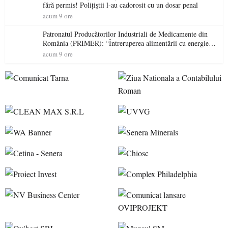
fără permis! Polițiștii l-au cadorosit cu un dosar penal
acum 9 ore
Patronatul Producătorilor Industriali de Medicamente din
România (PRIMER): “Întreruperea alimentării cu energie
electrică a fabricilor de medicamente va pune în pericol
acum 9 ore
accesul pacienților la medicamente esențiale