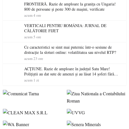
FRONTIERĂ. Razie de amploare la granița cu Ungaria!
800 de persoane și peste 300 de mașini, verificate
acum 4 ore
VERTICALI PENTRU ROMÂNIA: JURNAL DE
CĂLĂTORIE FIJET
acum 5 ore
Ce caracteristici se simt mai puternic într-o sesiune de
distracție la sloturi online: volatilitatea sau nivelul RTP?
acum 23 ore
ACȚIUNE. Razie de amploare în județul Satu Mare!
Polițiștii au dat sute de amenzi și au lăsat 14 șoferi fără
permis într-o singură zi
acum 1 zi