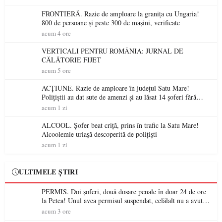
FRONTIERĂ. Razie de amploare la granița cu Ungaria!
800 de persoane și peste 300 de mașini, verificate
acum 4 ore
VERTICALI PENTRU ROMÂNIA: JURNAL DE
CĂLĂTORIE FIJET
acum 5 ore
ACȚIUNE. Razie de amploare în județul Satu Mare!
Polițiștii au dat sute de amenzi și au lăsat 14 șoferi fără
permis într-o singură zi
acum 1 zi
ALCOOL. Șofer beat criță, prins în trafic la Satu Mare!
Alcoolemie uriașă descoperită de polițiști
acum 1 zi
ULTIMELE ȘTIRI
PERMIS. Doi șoferi, două dosare penale în doar 24 de ore
la Petea! Unul avea permisul suspendat, celălalt nu a avut
niciodată permis
acum 3 ore