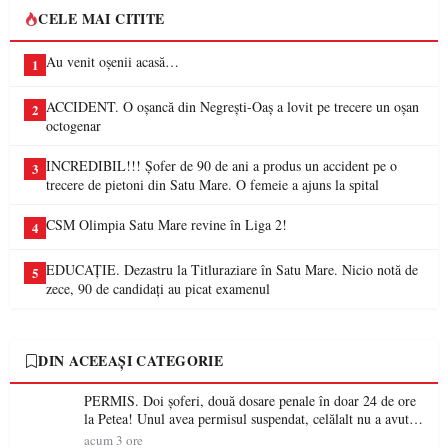
CELE MAI CITITE
Au venit oșenii acasă…
1
ACCIDENT. O oșancă din Negrești-Oaș a lovit pe trecere un oșan
2
octogenar
INCREDIBIL!!! Șofer de 90 de ani a produs un accident pe o
3
trecere de pietoni din Satu Mare. O femeie a ajuns la spital
CSM Olimpia Satu Mare revine în Liga 2!
4
EDUCAȚIE. Dezastru la Titluraziare în Satu Mare. Nicio notă de
5
zece, 90 de candidați au picat examenul
DIN ACEEAȘI CATEGORIE
PERMIS. Doi șoferi, două dosare penale în doar 24 de ore
la Petea! Unul avea permisul suspendat, celălalt nu a avut
niciodată permis
acum 3 ore