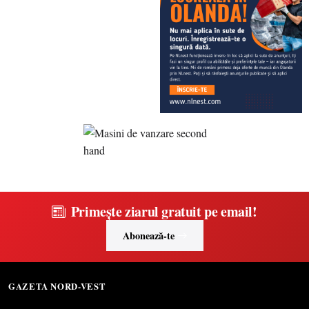
Primește ziarul gratuit pe email!
Abonează-te
GAZETA NORD-VEST