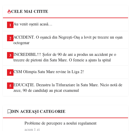
CELE MAI CITITE
Au venit oșenii acasă…
1
ACCIDENT. O oșancă din Negrești-Oaș a lovit pe trecere un oșan
2
octogenar
INCREDIBIL!!! Șofer de 90 de ani a produs un accident pe o
3
trecere de pietoni din Satu Mare. O femeie a ajuns la spital
CSM Olimpia Satu Mare revine în Liga 2!
4
EDUCAȚIE. Dezastru la Titluraziare în Satu Mare. Nicio notă de
5
zece, 90 de candidați au picat examenul
DIN ACEEAȘI CATEGORIE
Probleme de percepere a noului regulament
acum 1 zi