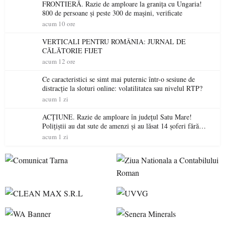
FRONTIERĂ. Razie de amploare la granița cu Ungaria!
800 de persoane și peste 300 de mașini, verificate
acum 10 ore
VERTICALI PENTRU ROMÂNIA: JURNAL DE
CĂLĂTORIE FIJET
acum 12 ore
Ce caracteristici se simt mai puternic într-o sesiune de
distracție la sloturi online: volatilitatea sau nivelul RTP?
acum 1 zi
ACȚIUNE. Razie de amploare în județul Satu Mare!
Polițiștii au dat sute de amenzi și au lăsat 14 șoferi fără
permis într-o singură zi
acum 1 zi