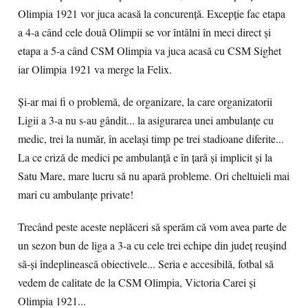
Olimpia 1921 vor juca acasă la concurență. Excepție fac etapa
a 4-a când cele două Olimpii se vor întâlni în meci direct și
etapa a 5-a când CSM Olimpia va juca acasă cu CSM Sighet
iar Olimpia 1921 va merge la Felix.
Și-ar mai fi o problemă, de organizare, la care organizatorii
Ligii a 3-a nu s-au gândit... la asigurarea unei ambulanțe cu
medic, trei la număr, în același timp pe trei stadioane diferite...
La ce criză de medici pe ambulanță e în țară și implicit și la
Satu Mare, mare lucru să nu apară probleme. Ori cheltuieli mai
mari cu ambulanțe private!
Trecând peste aceste neplăceri să sperăm că vom avea parte de
un sezon bun de liga a 3-a cu cele trei echipe din județ reușind
să-și îndeplinească obiectivele... Seria e accesibilă, fotbal să
vedem de calitate de la CSM Olimpia, Victoria Carei și
Olimpia 1921...