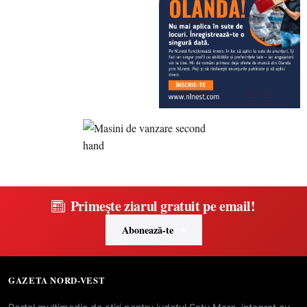
Primește ziarul gratuit pe email!
Abonează-te
GAZETA NORD-VEST