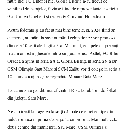
mult, nici FC Bihor și nici Gloria Bistrița n-au trecut de
semifinalele barajelor, învinse fiind de reprezentantele seriei a
9-a, Unirea Ungheni și respectiv Corvinul Hunedoara.
Acum federalii și-au făcut mai bine temele, și, 2024 fiind an
electoral, au mărit la șase numărul echipelor ce vor promova
din cele 10 serii ale Ligii a 3-a. Mai mult, echipele cu pretenții
n-au mai fost înghesuite într-o singură serie... Astfel, FC Bihor
Oradea a ajuns în seria a 8-a, Gloria Bistrița în seria a 9-a iar
CSM Olimpia Satu Mare și SCM Zalău vor fi colege în seria a
10-a, unde a ajuns și retrogradata Minaur Baia Mare.
La ce nu s-au gândit însă oficialii FRF... la iubitorii de fotbal
din județul Satu Mare.
Ne-am trezit la tragerea la sorți că toate cele trei echipe din
județ vor juca în prima etapă pe teren propriu. Mai mult, cele
două echipe din municipiul Sau Mare, CSM Olimpia și