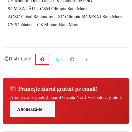
CS Minerul Ocna Dej – CS Lotus Băile Felix
SCM ZALĂU – CSM Olimpia Satu Mare
ACSC Crişul Sântandrei – SC Olimpia MCMXXI Satu Mare
CS Sănătatea – CS Minaur Baia Mare
Distribuie:
Primește ziarul gratuit pe email!
Abonează-te și citești ziarul Gazeta Nord-Vest zilnic, gratuit.
Abonează-te