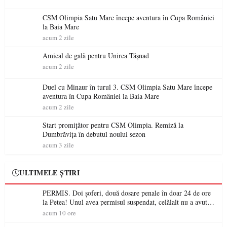
CSM Olimpia Satu Mare începe aventura în Cupa României
la Baia Mare
acum 2 zile
Amical de gală pentru Unirea Tășnad
acum 2 zile
Duel cu Minaur în turul 3. CSM Olimpia Satu Mare începe
aventura în Cupa României la Baia Mare
acum 2 zile
Start promițător pentru CSM Olimpia. Remiză la
Dumbrăvița în debutul noului sezon
acum 3 zile
ULTIMELE ȘTIRI
PERMIS. Doi șoferi, două dosare penale în doar 24 de ore
la Petea! Unul avea permisul suspendat, celălalt nu a avut
niciodată permis
acum 10 ore